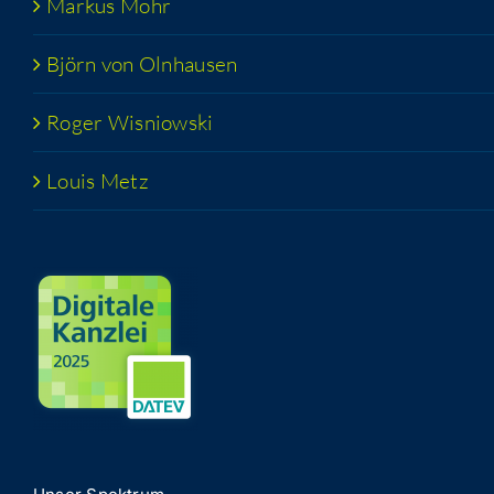
Mar­kus Mohr
Björn von Olnhausen
Roger Wis­niow­ski
Lou­is Metz