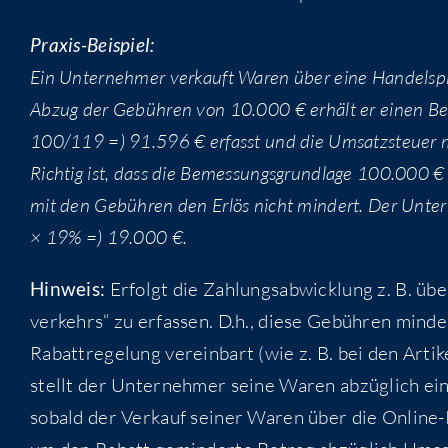
Pra­xis-Bei­spiel:
Ein Unter­neh­mer ver­kauft Waren über eine Han­dels­p
Abzug der Gebüh­ren von 10.000 € erhält er einen B
100/119 =) 91.596 € erfasst und die Umsatz­steu­er m
Rich­tig ist, dass die Bemes­sungs­grund­la­ge 100.000 €
mit den Gebüh­ren den Erlös nicht min­dert. Der Unter
× 19% =) 19.000 €.
Hin­weis:
Erfolgt die Zah­lungs­ab­wick­lung z. B. üb
ver­kehrs“ zu erfas­sen. D.h., die­se Gebüh­ren min­de
Rab­att­re­ge­lung ver­ein­bart (wie z. B. bei den Arti
stellt der Unter­neh­mer sei­ne Waren abzüg­lich ein
sobald der Ver­kauf sei­ner Waren über die Online-Pl