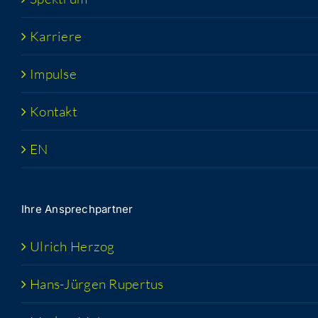
Kar­rie­re
Impul­se
Kon­takt
EN
Ihre Ansprech­part­ner
Ulrich Her­zog
Hans-Jür­­gen Rupertus