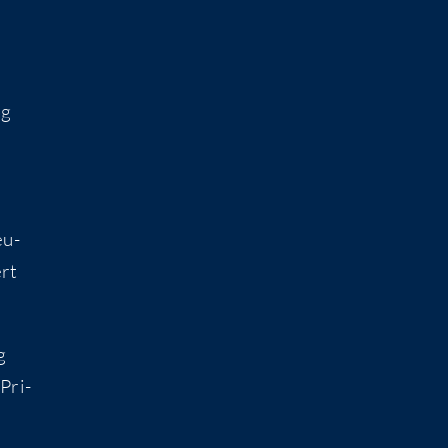
ig
eu­
ert
g
Pri­