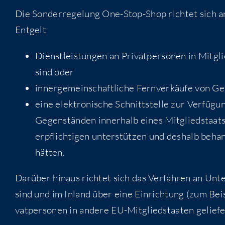
Die Son­der­re­ge­lung One-Stop-Shop rich­tet sich 
Entgelt
Dienst­leis­tun­gen an Pri­vat­per­so­nen in Mit­g
sind oder
inner­ge­mein­schaft­li­che Fern­ver­käu­fe von G
eine elek­tro­ni­sche Schnitt­stel­le zur Ver­fü­
Gegen­stän­den inner­halb eines Mit­glied­staat
er­pflich­ti­gen unter­stüt­zen und des­halb beha
hätten.
Dar­über hin­aus rich­tet sich das Ver­fah­ren an Unte
sind und im Inland über eine Ein­rich­tung (zum Bei­
vat­per­so­nen in ande­re EU-Mit­glied­staa­ten gelie­