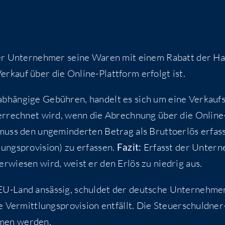
r Unter­neh­mer sei­ne Waren mit einem Rabatt der Ha
Ver­kauf über die Online-Platt­form erfolgt ist.
b­hän­gi­ge Gebüh­ren, han­delt es sich um eine Ver­kaufs
 ver­rech­net wird, wenn die Abrech­nung über die Online
muss den unge­min­der­ten Betrag als Brut­to­er­lös erfas­
ngs­pro­vi­si­on) zu erfas­sen.
Fazit:
Erfasst der Unter­n
­wie­sen wird, weist er den Erlös zu nied­rig aus.
U-Land ansäs­sig, schul­det der deut­sche Unter­neh­me
r­mitt­lungs­pro­vi­si­on ent­fällt. Die Steu­er­schuld­ner
­men werden.