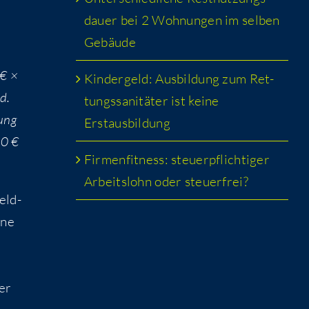
dau­er bei 2 Woh­nun­gen im sel­ben
Gebäude
 € ×
Kin­der­geld: Aus­bil­dung zum Ret­
d.
tungs­sa­ni­tä­ter ist kei­ne
nung
Erstausbildung
00 €
Fir­men­fit­ness: steu­er­pflich­ti­ger
Arbeits­lohn oder steuerfrei?
eld­
ine
der