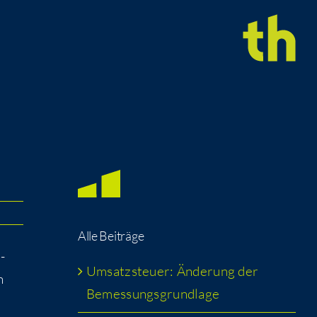
Alle Bei­trä­ge
­
Umsatz­steu­er: Ände­rung der
n
Bemessungsgrundlage