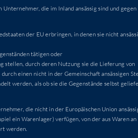
an Unter­neh­mer, die im Inland ansäs­sig sind und gegen
lied­staa­ten der EU erbrin­gen, in denen sie nicht ansäs­s
egen­stän­den täti­gen oder
gung stel­len, durch deren Nut­zung sie die Lie­fe­rung von
s durch einen nicht in der Gemein­schaft ansäs­si­gen St
n­delt wer­den, als ob sie die Gegen­stän­de selbst gelie­f
r­neh­mer, die nicht in der Euro­päi­schen Uni­on ansäs­si
spiel ein Waren­la­ger) ver­fü­gen, von der aus Waren an 
fert werden.