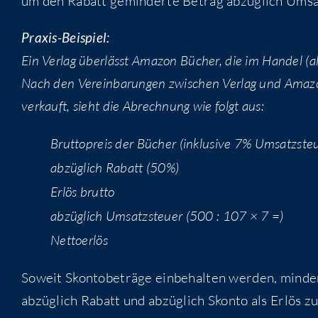
um den Rabatt gemin­der­te Betrag abzüg­lich Umsa
Pra­xis-Bei­spiel:
Ein Ver­lag über­lässt Ama­zon Bücher, die im Han­del 
Nach den Ver­ein­ba­run­gen zwi­schen Ver­lag und Ama­z
ver­kauft, sieht die Abrech­nung wie folgt aus:
Brut­to­preis der Bücher (inklu­si­ve 7% Umsatzste
abzüg­lich Rabatt (50%)
Erlös brut­to
abzüg­lich Umsatz­steu­er (500 : 107 × 7 =)
Net­to­er­lös
Soweit Skon­to­be­trä­ge ein­be­hal­ten wer­den, min­d
abzüg­lich Rabatt und abzüg­lich Skon­to als Erlös zu 