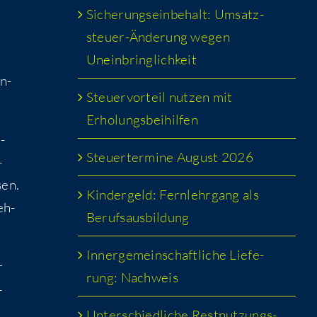
Siche­rungs­ein­be­halt: Umsatz­
steu­er-Ände­rung wegen
Uneinbringlichkeit
n­
Steu­er­vor­teil nut­zen mit
Erholungsbeihilfen
­
Steu­er­ter­mi­ne August 2026
-
sen.
Kin­der­geld: Fern­lehr­gang als
eh­
Berufsausbildung
Inner­ge­mein­schaft­li­che Lie­fe­
r
rung: Nachweis
­
Unter­schied­li­che Rest­nut­zungs­