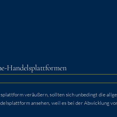
ine-Handelsplattformen
att­form ver­äu­ßern, soll­ten sich unbe­dingt die all­ge
­dels­platt­form anse­hen, weil es bei der Abwick­lung vo