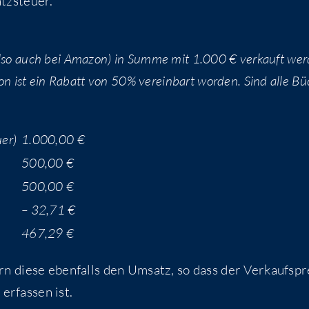
tzsteuer.
(also auch bei Ama­zon) in Sum­me mit 1.000 € ver­kauft wer
on ist ein Rabatt von 50% ver­ein­bart wor­den. Sind alle B
uer)
1.000,00 €
500,00 €
500,00 €
– 32,71 €
467,29 €
ern die­se eben­falls den Umsatz, so dass der Ver­kaufs­pr
erfas­sen ist.