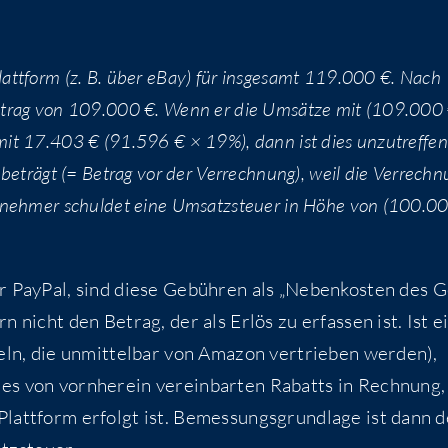
latt­form (z. B. über eBay) für ins­ge­samt 119.000 €. Nach
etrag von 109.000 €. Wenn er die Umsät­ze mit (109.000
it 17.403 € (91.596 € × 19%), dann ist dies unzu­tref­fen
 beträgt (= Betrag vor der Ver­rech­nung), weil die Ver­rech­
­neh­mer schul­det eine Umsatz­steu­er in Höhe von (100.0
er Pay­Pal, sind die­se Gebüh­ren als „Neben­kos­ten des G
rn nicht den Betrag, der als Erlös zu erfas­sen ist. Ist e
­keln, die unmit­tel­bar von Ama­zon ver­trie­ben wer­den),
es von vorn­her­ein ver­ein­bar­ten Rabatts in Rech­nung,
att­form erfolgt ist. Bemes­sungs­grund­la­ge ist dann 