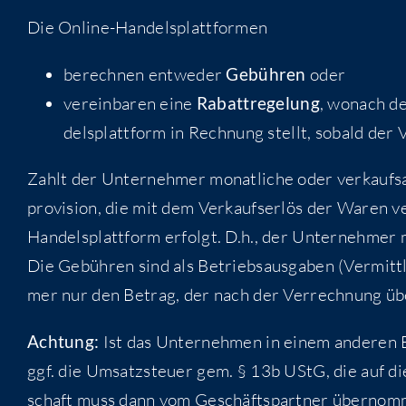
Die Online-Han­dels­platt­for­men
berech­nen ent­we­der
Gebüh­ren
oder
ver­ein­ba­ren eine
Rab­att­re­ge­lung
, wonach de
dels­platt­form in Rech­nung stellt, sobald der 
Zahlt der Unter­neh­mer monat­li­che oder ver­kaufs­a
pro­vi­si­on, die mit dem Ver­kaufs­er­lös der Waren
Han­dels­platt­form erfolgt. D.h., der Unter­neh­mer 
Die Gebüh­ren sind als Betriebs­aus­ga­ben (Ver­mitt­lu
mer nur den Betrag, der nach der Ver­rech­nung über
Ach­tung:
Ist das Unter­neh­men in einem ande­ren E
ggf. die Umsatz­steu­er gem. § 13b UStG, die auf die Ve
schaft muss dann vom Geschäfts­part­ner über­nom