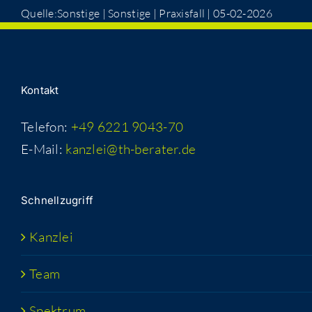
Quelle:Sonstige | Sons­ti­ge | Pra­xis­fall | 05-02-2026
Kon­takt
Telefon:
+49 6221 9043-70
E-Mail:
kanzlei@th-berater.de
Schnell­zu­griff
Kanz­lei
Team
Spek­trum