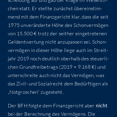
chen statt. Er stell­te zunächst über­ein­stim­
mend mit dem Finanz­ge­richt klar, dass die seit
1975 unver­än­der­te Höhe des Schon­ver­mö­gen
von 15.500 € trotz der seit­her ein­ge­tre­te­nen
Geld­ent­wer­tung nicht anzu­pas­sen sei. Schon­
ver­mö­gen in die­ser Höhe lie­ge auch im Streit­
jahr 2019 noch deut­lich ober­halb des steu­er­li­
chen Grund­frei­be­trags (2019 = 9.168 €) und
unter­schrei­te auch nicht das Ver­mö­gen, was
das Zivil- und Sozi­al­recht dem Bedürf­ti­gen als
„Not­gro­schen“ zugesteht.
Der BFH folg­te dem Finanz­ge­richt aber
nicht
bei der Berech­nung des Ver­mö­gens. Die