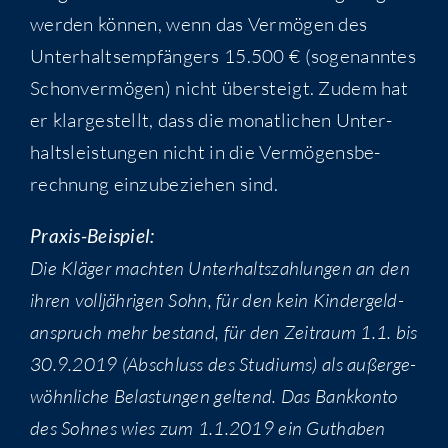
wer­den kön­nen, wenn das Ver­mö­gen des
Unter­halts­emp­fän­gers 15.500 € (soge­nann­tes
Schon­ver­mö­gen) nicht über­steigt. Zudem hat
er klar­ge­stellt, dass die monat­li­chen Unter­
halts­leis­tun­gen nicht in die Ver­mö­gens­be­
rech­nung ein­zu­be­zie­hen sind.
Pra­xis-Bei­spiel:
Die Klä­ger mach­ten Unter­halts­zah­lun­gen an den
ihren voll­jäh­ri­gen Sohn, für den kein Kin­der­geld­
an­spruch mehr bestand, für den Zeit­raum 1.1. bis
30.9.2019 (Abschluss des Stu­di­ums) als außer­ge­
wöhn­li­che Belas­tun­gen gel­tend. Das Bank­kon­to
des Soh­nes wies zum 1.1.2019 ein Gut­ha­ben