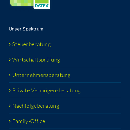
Unser Spek­trum
Steu­er­be­ra­tung
Wirt­schafts­prü­fung
Unter­neh­mens­be­ra­tung
Pri­va­te Vermögensberatung
Nach­fol­ge­be­ra­tung
Fami­­ly-Office