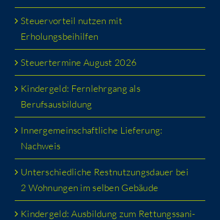
Steu­er­vor­teil nut­zen mit
Erholungsbeihilfen
Steu­er­ter­mi­ne August 2026
Kin­der­geld: Fern­lehr­gang als
Berufsausbildung
Inner­ge­mein­schaft­li­che Lie­fe­rung:
Nachweis
Unter­schied­li­che Rest­nut­zungs­dau­er bei
2 Woh­nun­gen im sel­ben Gebäude
Kin­der­geld: Aus­bil­dung zum Ret­tungs­sa­ni­