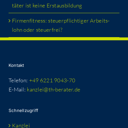
tä­ter ist kei­ne Erstausbildung
Fir­men­fit­ness: steu­er­pflich­ti­ger Arbeits­
lohn oder steuerfrei?
Kon­takt
Telefon:
+49 6221 9043-70
E-Mail:
kanzlei@th-berater.de
Schnell­zu­griff
Kanz­lei