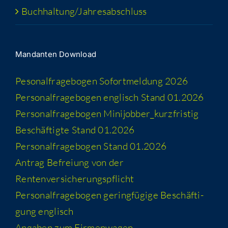
Buchhaltung/​​Jahresabschluss
Man­dan­ten Download
Peso­nal­fra­ge­bo­gen Sofort­mel­dung 2026
Per­so­nal­fra­ge­bo­gen eng­lisch Stand 01.2026
Per­so­nal­fra­ge­bo­gen Minijobber_​kurzfristig
Beschäf­tig­te Stand 01.2026
Per­so­nal­fra­ge­bo­gen Stand 01.2026
Antrag Befrei­ung von der
Rentenversicherungspflicht
Per­so­nal­fra­ge­bo­gen gering­fü­gi­ge Beschäf­ti­
gung englisch
Anga­ben zum Firmenwagen