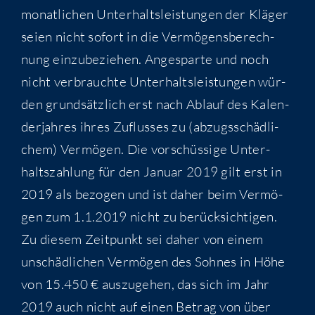
monat­li­chen Unter­halts­leis­tun­gen der Klä­ger
sei­en nicht sofort in die Ver­mö­gens­be­rech­
nung ein­zu­be­zie­hen. Ange­spar­te und noch
nicht ver­brauch­te Unter­halts­leis­tun­gen wür­
den grund­sätz­lich erst nach Ablauf des Kalen­
der­jah­res ihres Zuflus­ses zu (abzugs­schäd­li­
chem) Ver­mö­gen. Die vor­schüs­si­ge Unter­
halts­zah­lung für den Janu­ar 2019 gilt erst in
2019 als bezo­gen und ist daher beim Ver­mö­
gen zum 1.1.2019 nicht zu berück­sich­ti­gen.
Zu die­sem Zeit­punkt sei daher von einem
unschäd­li­chen Ver­mö­gen des Soh­nes in Höhe
von 15.450 € aus­zu­ge­hen, das sich im Jahr
2019 auch nicht auf einen Betrag von über