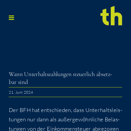
Zum
Inhalt
springen
Wann Unter­halts­zah­lun­gen steu­er­lich absetz­
bar sind
21. Juni 2024
Der BFH hat ent­schie­den, dass Unter­halts­leis­
tun­gen nur dann als außer­ge­wöhn­li­che Belas­
tun­gen von der Ein­kom­men­steu­er abge­zo­gen