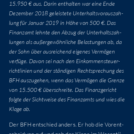
15.950 € aus. Dar­in ent­hal­ten war eine Ende
Dezem­ber 2018 geleis­te­te Unter­halts­vor­aus­zah­
lung für Janu­ar 2019 in Höhe von 500 €. Das
Finanz­amt lehn­te den Abzug der Unter­halts­zah­
lun­gen als außer­ge­wöhn­li­che Belas­tun­gen ab, da
der Sohn über aus­rei­chend eige­nes Ver­mö­gen
ver­fü­ge. Davon sei nach den Ein­kom­men­steu­er­
richt­li­ni­en und der stän­di­gen Recht­spre­chung des
BFH aus­zu­ge­hen, wenn das Ver­mö­gen die Gren­ze
von 15.500 € über­schrei­te. Das Finanz­ge­richt
folg­te der Sicht­wei­se des Finanz­amts und wies die
Kla­ge ab.
Der BFH ent­schied anders. Er hob die Vor­ent­
schei­dung auf und gab der Kla­ge im Wesent­li­