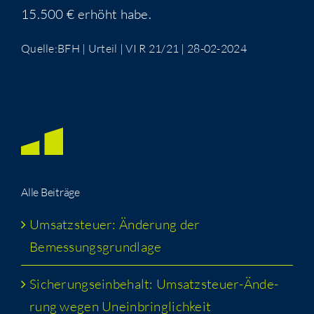
15.500 € erhöht habe.
Quelle:BFH | Urteil | VI R 21/21 | 28-02-2024
Alle Bei­trä­ge
Umsatz­steu­er: Ände­rung der
Bemessungsgrundlage
Siche­rungs­ein­be­halt: Umsatz­steu­er-Ände­
rung wegen Uneinbringlichkeit