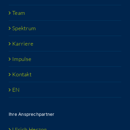
Team
Spek­trum
Kar­rie­re
Impul­se
Kon­takt
EN
Ihre Ansprech­part­ner
Ulrich Her­zog