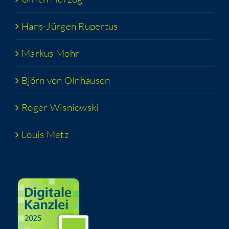
Hans-Jür­­gen Rupertus
Mar­kus Mohr
Björn von Olnhausen
Roger Wis­niow­ski
Lou­is Metz