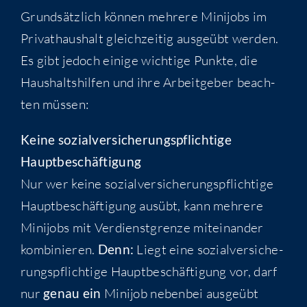
Grund­sätz­lich kön­nen meh­re­re Mini­jobs im
Pri­vat­haus­halt gleich­zei­tig aus­ge­übt wer­den.
Es gibt jedoch eini­ge wich­ti­ge Punk­te, die
Haus­halts­hil­fen und ihre Arbeit­ge­ber beach­
ten müssen:
Kei­ne sozi­al­ver­si­che­rungs­pflich­ti­ge
Hauptbeschäftigung
Nur wer kei­ne sozi­al­ver­si­che­rungs­pflich­ti­ge
Haupt­be­schäf­ti­gung aus­übt, kann meh­re­re
Mini­jobs mit Ver­dienst­gren­ze mit­ein­an­der
kom­bi­nie­ren.
Denn:
Liegt eine sozi­al­ver­si­che­
rungs­pflich­ti­ge Haupt­be­schäf­ti­gung vor, darf
nur
genau ein
Mini­job neben­bei aus­ge­übt