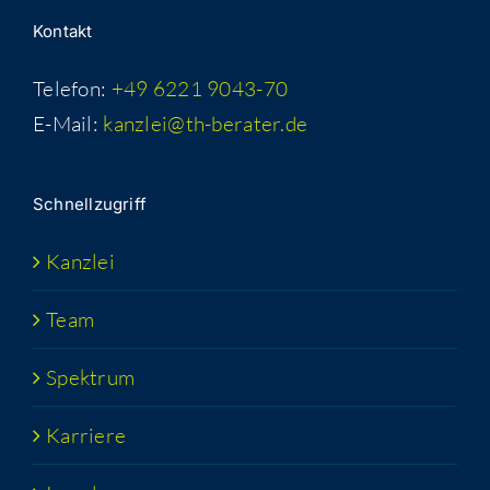
Kon­takt
Telefon:
+49 6221 9043-70
E-Mail:
kanzlei@th-berater.de
Schnell­zu­griff
Kanz­lei
Team
Spek­trum
Kar­rie­re