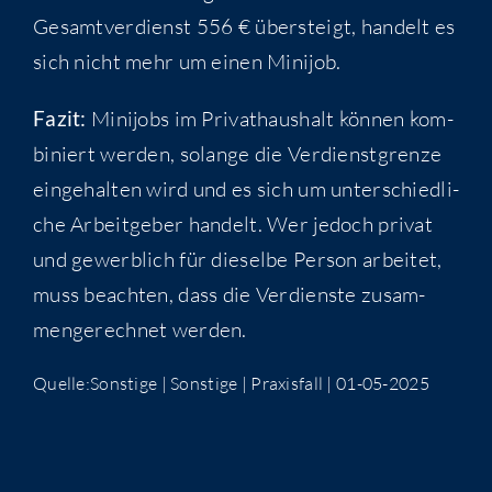
Gesamt­ver­dienst 556 € über­steigt, han­delt es
sich nicht mehr um einen Minijob.
Fazit:
Mini­jobs im Pri­vat­haus­halt kön­nen kom­
bi­niert wer­den, solan­ge die Ver­dienst­gren­ze
ein­ge­hal­ten wird und es sich um unter­schied­li­
che Arbeit­ge­ber han­delt. Wer jedoch pri­vat
und gewerb­lich für die­sel­be Per­son arbei­tet,
muss beach­ten, dass die Ver­diens­te zusam­
men­ge­rech­net werden.
Quelle:Sonstige | Sons­ti­ge | Pra­xis­fall | 01-05-2025