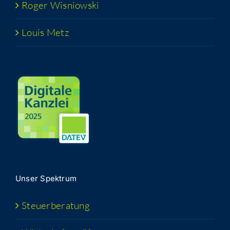
Roger Wis­niow­ski
Lou­is Metz
Unser Spek­trum
Steu­er­be­ra­tung