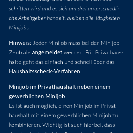
schrit­ten wird und es sich um drei unter­schied­li­
che Arbeit­ge­ber han­delt, blei­ben alle Tätig­kei­ten
Minijobs.
Hin­weis:
Jeder Mini­job muss bei der Mini­job-
Zen­tra­le
ange­mel­det
wer­den. Für Pri­vat­haus­
hal­te geht das ein­fach und schnell über das
Haus­halts­scheck-Ver­fah­ren
.
Mini­job im Pri­vat­haus­halt neben einem
gewerb­li­chen Minijob
Es ist auch mög­lich, einen Mini­job im Pri­vat­
haus­halt mit einem gewerb­li­chen Mini­job zu
kom­bi­nie­ren. Wich­tig ist auch hier­bei, dass