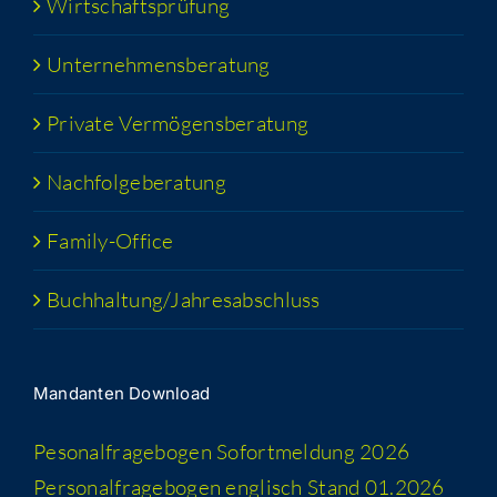
Wirt­schafts­prü­fung
Unter­neh­mens­be­ra­tung
Pri­va­te Vermögensberatung
Nach­fol­ge­be­ra­tung
Fami­­ly-Office
Buchhaltung/​​Jahresabschluss
Man­dan­ten Download
Peso­nal­fra­ge­bo­gen Sofort­mel­dung 2026
Per­so­nal­fra­ge­bo­gen eng­lisch Stand 01.2026