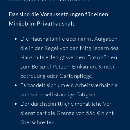
Das sind die Vor­aus­set­zun­gen für einen
Mini­job im Privathaushalt:
Die Haus­halts­hil­fe über­nimmt Auf­ga­ben,
die in der Regel von den Mit­glie­dern des
Haus­halts erle­digt wer­den. Dazu zäh­len
zum Bei­spiel Put­zen, Ein­kau­fen, Kin­der­
be­treu­ung oder Gartenpflege.
Es han­delt sich um ein Arbeits­ver­hält­nis
und kei­ne selb­stän­di­ge Tätigkeit.
Der durch­schnitt­li­che monat­li­che Ver­
dienst darf die Gren­ze von 556 € nicht
überschreiten.