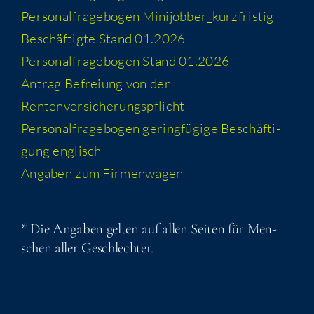
Per­so­nal­fra­ge­bo­gen Minijobber_​kurzfristig
Beschäf­tig­te Stand 01.2026
Per­so­nal­fra­ge­bo­gen Stand 01.2026
Antrag Befrei­ung von der
Rentenversicherungspflicht
Per­so­nal­fra­ge­bo­gen gering­fü­gi­ge Beschäf­ti­
gung englisch
Anga­ben zum Firmenwagen
* Die Anga­ben gel­ten auf allen Sei­ten für Men­
schen aller Geschlechter.