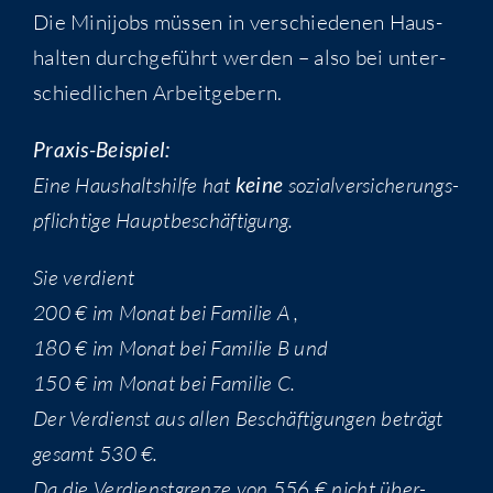
Die Mini­jobs müs­sen in ver­schie­de­nen Haus­
hal­ten durch­ge­führt wer­den – also bei unter­
schied­li­chen Arbeitgebern.
Pra­xis-Bei­spiel:
Eine Haus­halts­hil­fe hat
kei­ne
sozi­al­ver­si­che­rungs­
pflich­ti­ge Hauptbeschäftigung.
Sie ver­dient
200 € im Monat bei Fami­lie A ,
180 € im Monat bei Fami­lie B und
150 € im Monat bei Fami­lie C.
Der Ver­dienst aus allen Beschäf­ti­gun­gen beträgt
gesamt 530 €.
Da die Ver­dienst­gren­ze von 556 € nicht über­