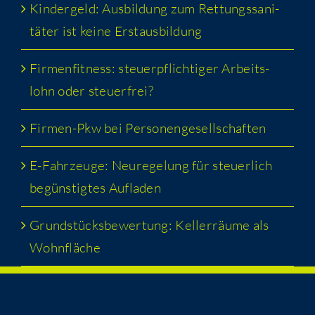
Kin­der­geld: Aus­bil­dung zum Ret­tungs­sa­ni­
tä­ter ist kei­ne Erstausbildung
Fir­men­fit­ness: steu­er­pflich­ti­ger Arbeits­
lohn oder steuerfrei?
Fir­men-Pkw bei Personengesellschaften
E-Fahr­zeu­ge: Neu­re­ge­lung für steu­er­lich
begüns­tig­tes Aufladen
Grund­stücks­be­wer­tung: Kel­ler­räu­me als
Wohnfläche