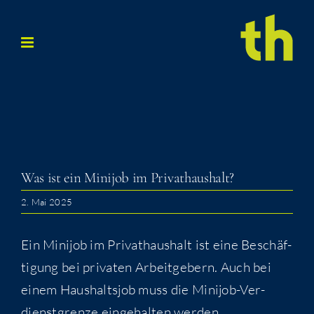
Zum
Inhalt
springen
Was ist ein Mini­job im Privathaushalt?
2. Mai 2025
Ein Mini­job im Pri­vat­haus­halt ist eine Beschäf­
ti­gung bei pri­va­ten Arbeit­ge­bern. Auch bei
einem Haus­halts­job muss die Mini­job-Ver­
dienst­gren­ze ein­ge­hal­ten werden.