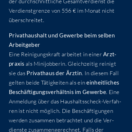
der durch­schnitt­li­che Gesamt­ver­dienst die
Ver­dienst­gren­ze von 556 € im Monat nicht
überschreitet.
Pri­vat­haus­halt und Gewer­be beim sel­ben
Arbeitgeber
Eine Rei­ni­gungs­kraft arbei­tet in einer
Arzt­
pra­xis
als Mini­job­be­rin. Gleich­zei­tig rei­nigt
sie das
Pri­vat­haus der Ärz­tin
. In die­sem Fall
gel­ten bei­de Tätig­kei­ten als ein
ein­heit­li­ches
Beschäf­ti­gungs­ver­hält­nis im Gewer­be
. Eine
Anmel­dung über das Haus­halts­scheck-Ver­fah­
ren ist nicht mög­lich. Die Beschäf­ti­gun­gen
wer­den zusam­men betrach­tet und die Ver­
diens­te zusam­men­ge­rech­net. Falls der