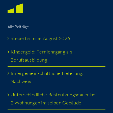
Alle Bei­trä­ge
Steu­er­ter­mi­ne August 2026
Kin­der­geld: Fern­lehr­gang als
Berufsausbildung
Inner­ge­mein­schaft­li­che Lie­fe­rung:
Nachweis
Unter­schied­li­che Rest­nut­zungs­dau­er bei
2 Woh­nun­gen im sel­ben Gebäude