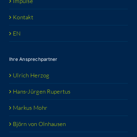
Impul­se
Kon­takt
EN
Ihre Ansprech­part­ner
Ulrich Her­zog
Hans-Jür­­gen Rupertus
Mar­kus Mohr
Björn von Olnhausen