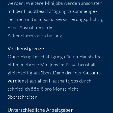
wer­den. Wei­te­re Mini­jobs wer­den ansons­ten
mit der Haupt­be­schäf­ti­gung zusam­men­ge­
rech­net und sind sozi­al­ver­si­che­rungs­pflich­tig
– mit Aus­nah­me in der
Arbeitslosenversicherung.
Ver­dienst­gren­ze
Ohne Haupt­be­schäf­ti­gung dür­fen Haus­halts­
hil­fen meh­re­re Mini­jobs im Pri­vat­haus­halt
gleich­zei­tig aus­üben. Dann darf der
Gesamt­
ver­dienst
aus allen Haus­halts­jobs durch­
schnitt­lich 556 € pro Monat nicht
überschreiten.
Unter­schied­li­che Arbeitgeber