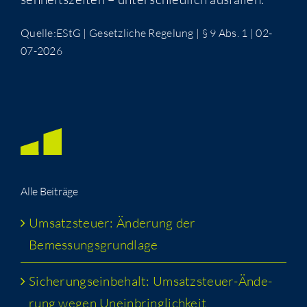
Quelle:EStG | Gesetz­li­che Rege­lung | § 9 Abs. 1 | 02-
07-2026
Alle Bei­trä­ge
Umsatz­steu­er: Ände­rung der
Bemessungsgrundlage
Siche­rungs­ein­be­halt: Umsatz­steu­er-Ände­
rung wegen Uneinbringlichkeit