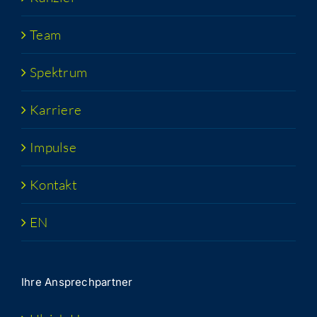
Team
Spek­trum
Kar­rie­re
Impul­se
Kon­takt
EN
Ihre Ansprech­part­ner