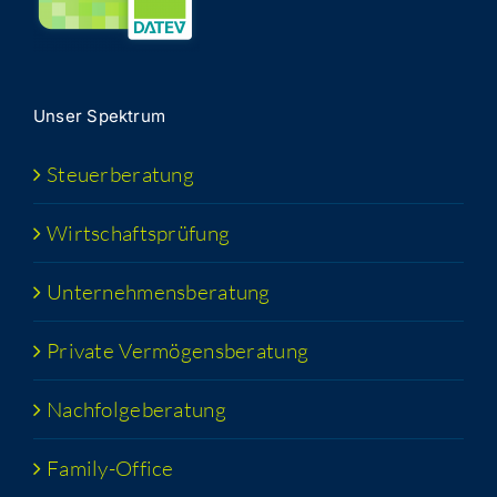
Unser Spek­trum
Steu­er­be­ra­tung
Wirt­schafts­prü­fung
Unter­neh­mens­be­ra­tung
Pri­va­te Vermögensberatung
Nach­fol­ge­be­ra­tung
Fami­­ly-Office