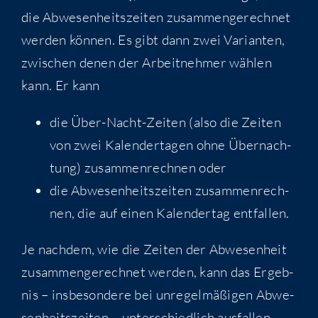
die Abwe­sen­heits­zei­ten zusam­men­ge­rech­net
wer­den kön­nen. Es gibt dann zwei Vari­an­ten,
zwi­schen denen der Arbeit­neh­mer wäh­len
kann. Er kann
die Über-Nacht-Zei­ten (also die Zei­ten
von zwei Kalen­der­ta­gen ohne Über­nach­
tung) zusam­men­rech­nen oder
die Abwe­sen­heits­zei­ten zusam­men­rech­
nen, die auf einen Kalen­der­tag entfallen.
Je nach­dem, wie die Zei­ten der Abwe­sen­heit
zusam­men­ge­rech­net wer­den, kann das Ergeb­
nis – ins­be­son­de­re bei unre­gel­mä­ßi­gen Abwe­
sen­heits­zei­ten – unter­schied­lich ausfallen.