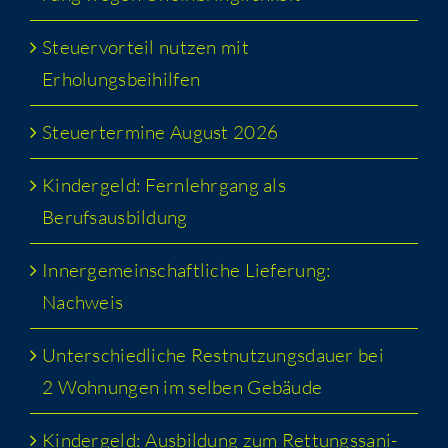
Steu­er­vor­teil nut­zen mit
Erholungsbeihilfen
Steu­er­ter­mi­ne August 2026
Kin­der­geld: Fern­lehr­gang als
Berufsausbildung
Inner­ge­mein­schaft­li­che Lie­fe­rung:
Nachweis
Unter­schied­li­che Rest­nut­zungs­dau­er bei
2 Woh­nun­gen im sel­ben Gebäude
Kin­der­geld: Aus­bil­dung zum Ret­tungs­sa­ni­