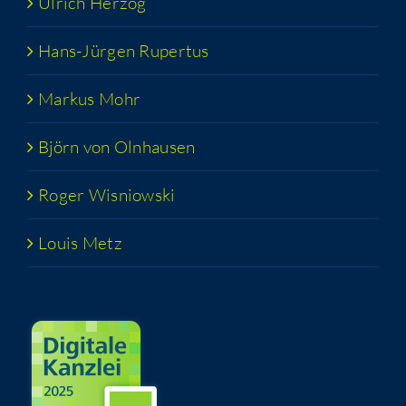
Ulrich Her­zog
Hans-Jür­­gen Rupertus
Mar­kus Mohr
Björn von Olnhausen
Roger Wis­niow­ski
Lou­is Metz