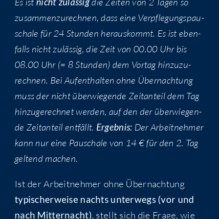
Es ist
nicht zuläs­sig
die Zei­ten von 2 Tagen so
zusam­men­zu­rech­nen, dass eine Ver­pfle­gungs­pau­
scha­le für 24 Stun­den her­aus­kommt. Es ist eben­
falls nicht zuläs­sig, die Zeit von 00.00 Uhr bis
08.00 Uhr (= 8 Stun­den) dem Vor­tag hin­zu­zu­
rech­nen. Bei Auf­ent­hal­ten ohne Über­nach­tung
muss der nicht über­wie­gen­de Zeit­an­teil dem Tag
hin­zu­ge­rech­net wer­den, auf den der über­wie­gen­
de Zeit­an­teil ent­fällt.
Ergeb­nis:
Der Arbeit­neh­mer
kann nur eine Pau­scha­le von 14 € für den 2. Tag
gel­tend machen.
Ist der Arbeit­neh­mer ohne Über­nach­tung
typi­scher­wei­se nachts unter­wegs (vor und
nach Mit­ter­nacht)
, stellt sich die Fra­ge, wie