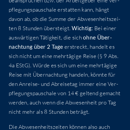
bean­spru­chen bzw. der Arbeit­ge­ber eine Ver­
pfle­gungs­pau­scha­le erstat­ten kann, hängt
davon ab, ob die Sum­me der Abwe­sen­heits­zei­
ten 8 Stun­den über­steigt.
Wich­tig:
Bei einer
aus­wär­ti­gen Tätig­keit, die sich
ohne Über­
nach­tung über 2 Tage
erstreckt, han­delt es
sich nicht um eine mehr­tä­gi­ge Rei­se (§ 9 Abs.
4a EStG). Wür­de es sich um eine mehr­tä­gi­ge
Rei­se mit Über­nach­tung han­deln, könn­te für
den Anrei­se- und Abrei­se­tag immer eine Ver­
pfle­gungs­pau­scha­le von 14 € gel­tend gemacht
wer­den, auch wenn die Abwe­sen­heit pro Tag
nicht mehr als 8 Stun­den beträgt.
Die Abwe­sen­heits­zei­ten kön­nen also auch