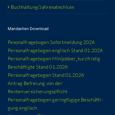
Buchhaltung/​​Jahresabschluss
Man­dan­ten Download
Peso­nal­fra­ge­bo­gen Sofort­mel­dung 2026
Per­so­nal­fra­ge­bo­gen eng­lisch Stand 01.2026
Per­so­nal­fra­ge­bo­gen Minijobber_​kurzfristig
Beschäf­tig­te Stand 01.2026
Per­so­nal­fra­ge­bo­gen Stand 01.2026
Antrag Befrei­ung von der
Rentenversicherungspflicht
Per­so­nal­fra­ge­bo­gen gering­fü­gi­ge Beschäf­ti­
gung englisch