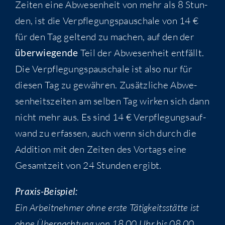
Zei­ten eine Abwe­sen­heit von mehr als 8 Stun­
den, ist die Ver­pfle­gungs­pau­scha­le von 14 €
für den Tag gel­tend zu machen, auf den der
über­wie­gen­de
Teil der Abwe­sen­heit ent­fällt.
Die Ver­pfle­gungs­pau­scha­le ist also nur für
die­sen Tag zu gewäh­ren. Zusätz­li­che Abwe­
sen­heits­zei­ten am sel­ben Tag wir­ken sich dann
nicht mehr aus. Es sind 14 € Ver­pfle­gungs­auf­
wand zu erfas­sen, auch wenn sich durch die
Addi­ti­on mit den Zei­ten des Vor­tags eine
Gesamt­zeit von 24 Stun­den ergibt.
Pra­xis-Bei­spiel:
Ein Arbeit­neh­mer ohne ers­te Tätig­keits­stät­te ist
ohne Über­nach­tung von 18.00 Uhr bis 08.00