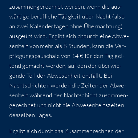
zusam­men­ge­rech­net wer­den, wenn die aus­
wär­ti­ge beruf­li­che Tätig­keit über Nacht (also
an zwei Kalen­der­ta­gen ohne Über­nach­tung)
aus­ge­übt wird. Ergibt sich dadurch eine Abwe­
sen­heit von mehr als 8 Stun­den, kann die Ver­
pfle­gungs­pau­scha­le von 14 € für den Tag gel­
tend gemacht wer­den, auf den der über­wie­
gen­de Teil der Abwe­sen­heit ent­fällt. Bei
Nacht­schich­ten wer­den die Zei­ten der Abwe­
sen­heit wäh­rend der Nacht­schicht zusam­men­
ge­rech­net und nicht die Abwe­sen­heits­zei­ten
des­sel­ben Tages.
Ergibt sich durch das Zusam­men­rech­nen der