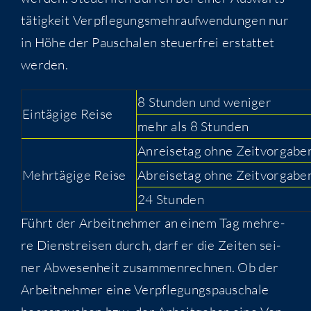
tä­tig­keit Ver­pfle­gungs­mehr­auf­wen­dun­gen nur
in Höhe der Pau­scha­len steu­er­frei erstat­tet
werden.
8 Stun­den und weniger
Ein­tä­gi­ge Reise
mehr als 8 Stunden
Anrei­se­tag ohne Zeitvorgabe
Mehr­tä­gi­ge Reise
Abrei­se­tag ohne Zeitvorgab
24 Stun­den
Führt der Arbeit­neh­mer an einem Tag meh­re­
re Dienst­rei­sen durch, darf er die Zei­ten sei­
ner Abwe­sen­heit zusam­men­rech­nen. Ob der
Arbeit­neh­mer eine Ver­pfle­gungs­pau­scha­le