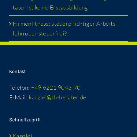
tä­ter ist kei­ne Erstausbildung
Fir­men­fit­ness: steu­er­pflich­ti­ger Arbeits­
lohn oder steuerfrei?
Kon­takt
Telefon:
+49 6221 9043-70
E-Mail:
kanzlei@th-berater.de
Schnell­zu­griff
Kanz­lei