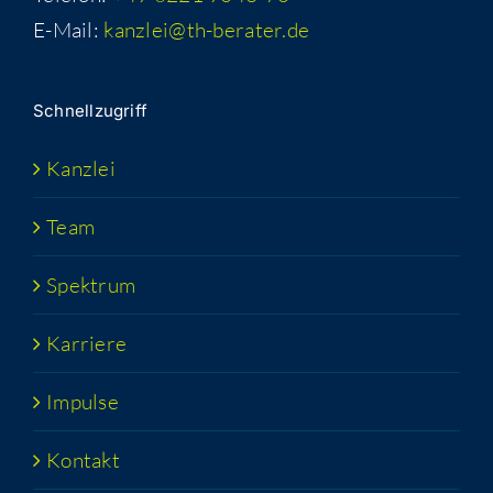
E-Mail:
kanzlei@th-berater.de
Schnell­zu­griff
Kanz­lei
Team
Spek­trum
Kar­rie­re
Impul­se
Kon­takt