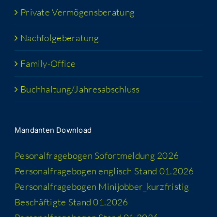
Pri­va­te Vermögensberatung
Nach­fol­ge­be­ra­tung
Fami­­ly-Office
Buchhaltung/​​Jahresabschluss
Man­dan­ten Download
Peso­nal­fra­ge­bo­gen Sofort­mel­dung 2026
Per­so­nal­fra­ge­bo­gen eng­lisch Stand 01.2026
Per­so­nal­fra­ge­bo­gen Minijobber_​kurzfristig
Beschäf­tig­te Stand 01.2026