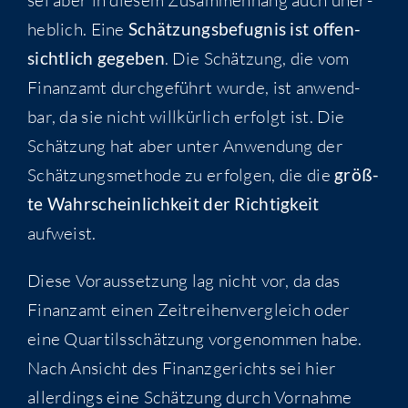
heb­lich. Eine
Schät­zungs­be­fug­nis ist offen­
sicht­lich gege­ben
. Die Schät­zung, die vom
Finanz­amt durch­ge­führt wur­de, ist anwend­
bar, da sie nicht will­kür­lich erfolgt ist. Die
Schät­zung hat aber unter Anwen­dung der
Schät­zungs­me­tho­de zu erfol­gen, die die
größ­
te Wahr­schein­lich­keit der Rich­tig­keit
aufweist.
Die­se Vor­aus­set­zung lag nicht vor, da das
Finanz­amt einen Zeit­rei­hen­ver­gleich oder
eine Quar­tils­schät­zung vor­ge­nom­men habe.
Nach Ansicht des Finanz­ge­richts sei hier
aller­dings eine Schät­zung durch Vor­nah­me