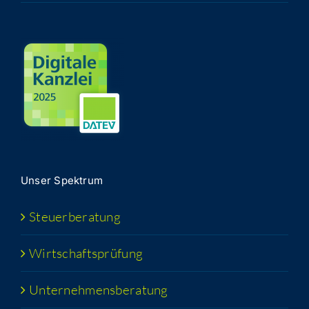
Unser Spek­trum
Steu­er­be­ra­tung
Wirt­schafts­prü­fung
Unter­neh­mens­be­ra­tung