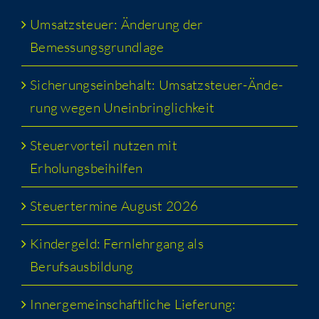
Umsatz­steu­er: Ände­rung der
Bemessungsgrundlage
Siche­rungs­ein­be­halt: Umsatz­steu­er-Ände­
rung wegen Uneinbringlichkeit
Steu­er­vor­teil nut­zen mit
Erholungsbeihilfen
Steu­er­ter­mi­ne August 2026
Kin­der­geld: Fern­lehr­gang als
Berufsausbildung
Inner­ge­mein­schaft­li­che Lie­fe­rung: