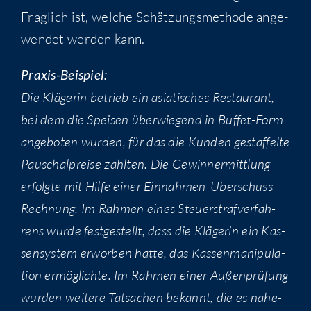
Frag­lich ist, wel­che Schät­zungs­me­tho­de ange­
wen­det wer­den kann.
Pra­xis-Bei­spiel:
Die Klä­ge­rin betrieb ein asia­ti­sches Restau­rant,
bei dem die Spei­sen über­wie­gend in Buf­fet-Form
ange­bo­ten wur­den, für das die Kun­den gestaf­fel­te
Pau­schal­prei­se zahl­ten. Die Gewinn­ermitt­lung
erfolg­te mit Hil­fe einer Ein­nah­men-Über­schuss-
Rech­nung. Im Rah­men eines Steu­er­straf­ver­fah­
rens wur­de fest­ge­stellt, dass die Klä­ge­rin ein Kas­
sen­sys­tem erwor­ben hat­te, das Kas­sen­ma­ni­pu­la­
ti­on ermög­lich­te. Im Rah­men einer Außen­prü­fung
wur­den wei­te­re Tat­sa­chen bekannt, die es nahe­