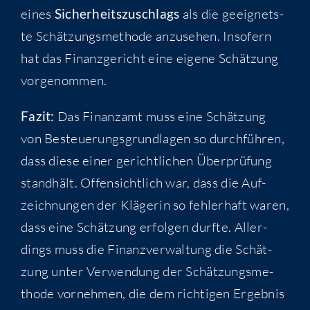
eines
Sicher­heits­zu­schlags
als die geeig­nets­
te Schät­zungs­me­tho­de anzu­se­hen. Inso­fern
hat das Finanz­ge­richt eine eige­ne Schät­zung
vorgenommen.
Fazit:
Das Finanz­amt muss eine Schät­zung
von Besteue­rungs­grund­la­gen so durch­füh­ren,
dass die­se einer gericht­li­chen Über­prü­fung
stand­hält. Offen­sicht­lich war, dass die Auf­
zeich­nun­gen der Klä­ge­rin so feh­ler­haft waren,
dass eine Schät­zung erfol­gen durf­te. Aller­
dings muss die Finanz­ver­wal­tung die Schät­
zung unter Ver­wen­dung der Schät­zungs­me­
tho­de vor­neh­men, die dem rich­ti­gen Ergeb­nis