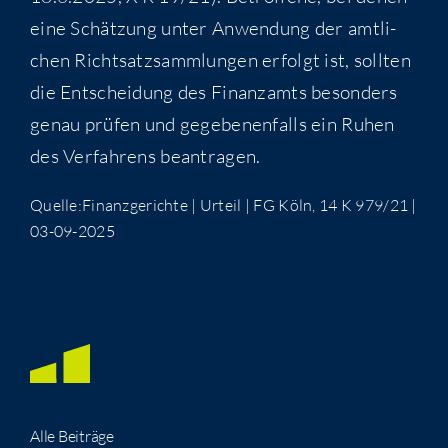
eine Schät­zung unter Anwen­dung der amt­li­
chen Richt­satz­samm­lun­gen erfolgt ist, soll­ten
die Ent­schei­dung des Finanz­amts beson­ders
genau prü­fen und gege­be­nen­falls ein Ruhen
des Ver­fah­rens beantragen.
Quelle:Finanzgerichte | Urteil | FG Köln, 14 K 979/21 |
03-09-2025
Alle Bei­trä­ge