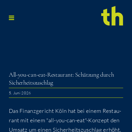
Zum
Inhalt
springen
All-you-can-eat-Restau­rant: Schät­zung durch
Sicherheitszuschlag
5. Juni 2026
Das Finanz­ge­richt Köln hat bei einem Restau­
rant mit einem "all-you-can-eat"-Konzept den
Umsatz um einen Sicher­heits­zu­schlag erhöht.