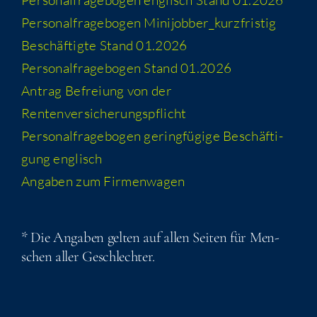
Per­so­nal­fra­ge­bo­gen eng­lisch Stand 01.2026
Per­so­nal­fra­ge­bo­gen Minijobber_​kurzfristig
Beschäf­tig­te Stand 01.2026
Per­so­nal­fra­ge­bo­gen Stand 01.2026
Antrag Befrei­ung von der
Rentenversicherungspflicht
Per­so­nal­fra­ge­bo­gen gering­fü­gi­ge Beschäf­ti­
gung englisch
Anga­ben zum Firmenwagen
* Die Anga­ben gel­ten auf allen Sei­ten für Men­
schen aller Geschlechter.