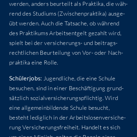
wer­den, anders beur­teilt als Prak­ti­ka, die wäh­
rend des Stu­di­ums (Zwi­schen­prak­ti­ka) aus­ge­
übt wer­den. Auch die Tat­sa­che, ob wäh­rend
des Prak­ti­kums Arbeits­ent­gelt gezahlt wird,
spielt bei der ver­si­che­rungs- und bei­trags­
recht­li­chen Beur­tei­lung von Vor- oder Nach­
prak­ti­ka eine Rolle.
Schü­ler­jobs:
Jugend­li­che, die eine Schu­le
besu­chen, sind in einer Beschäf­ti­gung grund­
sätz­lich sozi­al­ver­si­che­rungs­pflich­tig. Wird
eine all­ge­mein­bil­den­de Schu­le besucht,
besteht ledig­lich in der Arbeits­lo­sen­ver­si­che­
rung Ver­si­che­rungs­frei­heit. Han­delt es sich
um einen Mini­job, gel­ten die Regeln einer