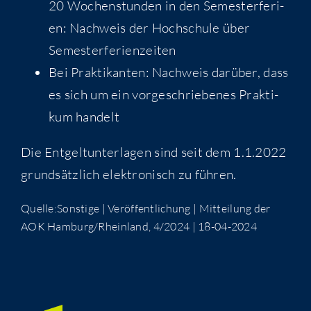
20 Wochen­stun­den in den Semes­ter­fe­ri­
en: Nach­weis der Hoch­schu­le über
Semesterferienzeiten
Bei Prak­ti­kan­ten: Nach­weis dar­über, dass
es sich um ein vor­ge­schrie­be­nes Prak­ti­
kum handelt
Die Ent­gelt­un­ter­la­gen sind seit dem 1.1.2022
grund­sätz­lich elek­tro­nisch zu führen.
Quelle:Sonstige | Ver­öf­fent­li­chung | Mit­tei­lung der
AOK Hamburg/​Rheinland, 4/2024 | 18-04-2024