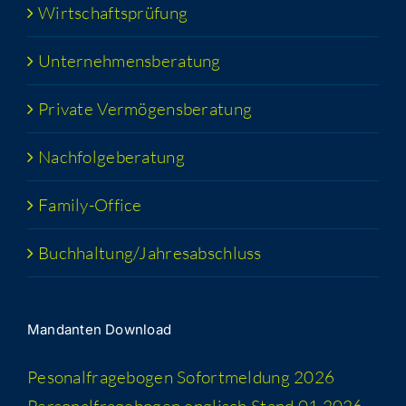
Wirt­schafts­prü­fung
Unter­neh­mens­be­ra­tung
Pri­va­te Vermögensberatung
Nach­fol­ge­be­ra­tung
Fami­­ly-Office
Buchhaltung/​​Jahresabschluss
Man­dan­ten Download
Peso­nal­fra­ge­bo­gen Sofort­mel­dung 2026