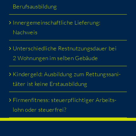
Berufsausbildung
Inner­ge­mein­schaft­li­che Lie­fe­rung:
Nachweis
Unter­schied­li­che Rest­nut­zungs­dau­er bei
2 Woh­nun­gen im sel­ben Gebäude
Kin­der­geld: Aus­bil­dung zum Ret­tungs­sa­ni­
tä­ter ist kei­ne Erstausbildung
Fir­men­fit­ness: steu­er­pflich­ti­ger Arbeits­
lohn oder steuerfrei?