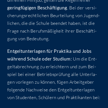
gering­fü­gi­gen Beschäf­ti­gung
. Bei der ver­si­
che­rungs­recht­li­chen Beur­tei­lung von Jugend­
li­chen, die die Schu­le been­det haben, ist die
Fra­ge nach Berufs­mä­ßig­keit ihrer Beschäf­ti­
gung von Bedeutung.
Ent­gelt­un­ter­la­gen für Prak­ti­ka und Jobs
wäh­rend Schu­le oder Stu­di­um:
Um die Ent­
gelt­ab­rech­nung zu erleich­tern und zum Bei­
spiel bei einer Betriebs­prü­fung alle Unter­la­
gen vor­le­gen zu kön­nen, fügen Arbeit­ge­ber
fol­gen­de Nach­wei­se den Ent­gelt­un­ter­la­gen
von Stu­den­ten, Schü­lern und Prak­ti­kan­ten bei: