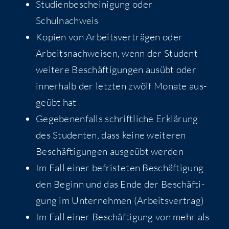
Stu­di­en­be­schei­ni­gung oder
Schulnachweis
Kopien von Arbeits­ver­trä­gen oder
Arbeits­nach­wei­sen, wenn der Stu­dent
wei­te­re Beschäf­ti­gun­gen aus­übt oder
inner­halb der letz­ten zwölf Mona­te aus­
ge­übt hat
Gege­be­nen­falls schrift­li­che Erklä­rung
des Stu­den­ten, dass kei­ne wei­te­ren
Beschäf­ti­gun­gen aus­ge­übt werden
Im Fall einer befris­te­ten Beschäf­ti­gung
den Beginn und das Ende der Beschäf­ti­
gung im Unter­neh­men (Arbeits­ver­trag)
Im Fall einer Beschäf­ti­gung von mehr als