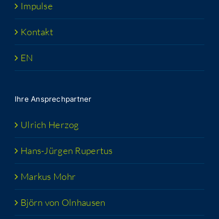
Impul­se
Kon­takt
EN
Ihre Ansprech­part­ner
Ulrich Her­zog
Hans-Jür­­gen Rupertus
Mar­kus Mohr
Björn von Olnhausen