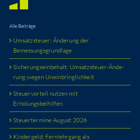
Alle Bei­trä­ge
Umsatz­steu­er: Ände­rung der
Bemessungsgrundlage
Siche­rungs­ein­be­halt: Umsatz­steu­er-Ände­
rung wegen Uneinbringlichkeit
Steu­er­vor­teil nut­zen mit
Erholungsbeihilfen
Steu­er­ter­mi­ne August 2026
Kin­der­geld: Fern­lehr­gang als