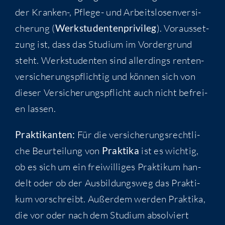
der Kran­ken-, Pfle­ge- und Arbeits­lo­sen­ver­si­
che­rung (
Werk­stu­den­ten­pri­vi­leg
). Vor­aus­set­
zung ist, dass das Stu­di­um im Vor­der­grund
steht. Werk­stu­den­ten sind aller­dings ren­ten­
ver­si­che­rungs­pflich­tig und kön­nen sich von
die­ser Ver­si­che­rungs­pflicht auch nicht befrei­
en lassen.
Prak­ti­kan­ten:
Für die ver­si­che­rungs­recht­li­
che Beur­tei­lung von
Prak­ti­ka
ist es wich­tig,
ob es sich um ein frei­wil­li­ges Prak­ti­kum han­
delt oder ob der Aus­bil­dungs­weg das Prak­ti­
kum vor­schreibt. Außer­dem wer­den Prak­ti­ka,
die vor oder nach dem Stu­di­um absol­viert