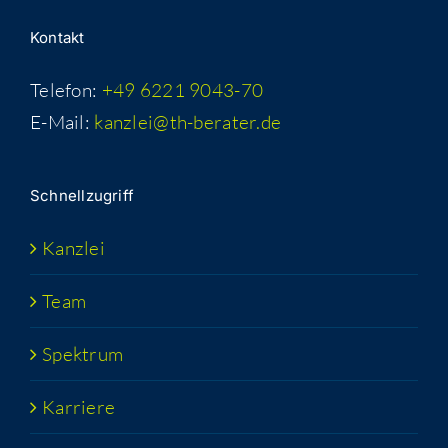
Kon­takt
Telefon:
+49 6221 9043-70
E-Mail:
kanzlei@th-berater.de
Schnell­zu­griff
Kanz­lei
Team
Spek­trum
Kar­rie­re