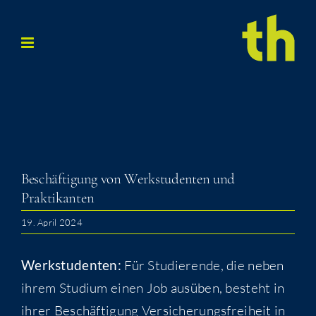
Zum
Inhalt
springen
Beschäf­ti­gung von Werk­stu­den­ten und
Praktikanten
19. April 2024
Werk­stu­den­ten:
Für Stu­die­ren­de, die neben
ihrem Stu­di­um einen Job aus­üben, besteht in
ihrer Beschäf­ti­gung Ver­si­che­rungs­frei­heit in