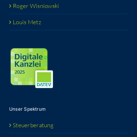
Roger Wis­niow­ski
Lou­is Metz
Unser Spek­trum
Steu­er­be­ra­tung