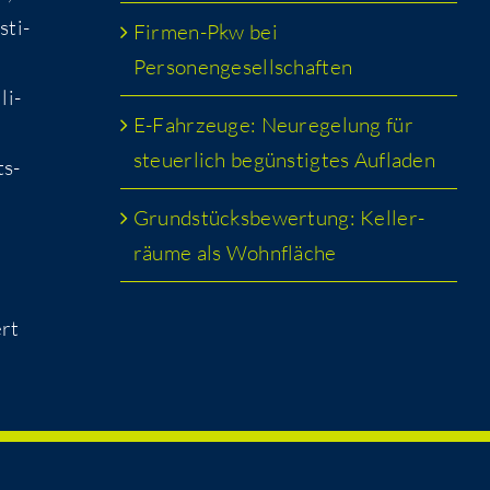
­ti­
Fir­men-Pkw bei
Personengesellschaften
li­
E-Fahr­zeu­ge: Neu­re­ge­lung für
steu­er­lich begüns­tig­tes Aufladen
ts­
Grund­stücks­be­wer­tung: Kel­ler­
räu­me als Wohnfläche
ert