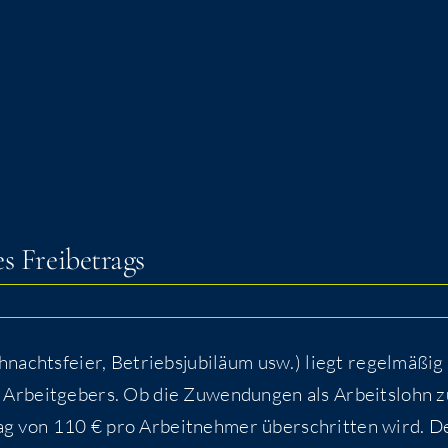
des Freibetrags
nachts­fei­er, Betriebs­ju­bi­lä­um usw.) liegt regel­mä­ßig
Arbeit­ge­bers. Ob die Zuwen­dun­gen als Arbeits­lohn z
trag von 110 € pro Arbeit­neh­mer über­schrit­ten wird. D