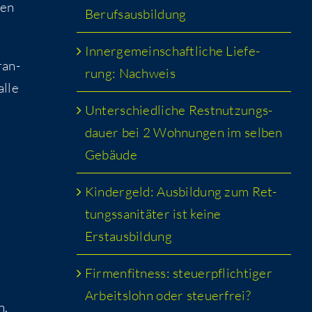
gen
Berufsausbildung
Inner­ge­mein­schaft­li­che Lie­fe­
­an­
rung: Nachweis
alle
Unter­schied­li­che Rest­nut­zungs­
dau­er bei 2 Woh­nun­gen im sel­ben
Gebäude
Kin­der­geld: Aus­bil­dung zum Ret­
tungs­sa­ni­tä­ter ist kei­ne
Erstausbildung
Fir­men­fit­ness: steu­er­pflich­ti­ger
Arbeits­lohn oder steuerfrei?
n,