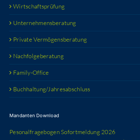
Wirt­schafts­prü­fung
Unter­neh­mens­be­ra­tung
Pri­va­te Vermögensberatung
Nach­fol­ge­be­ra­tung
Fami­­ly-Office
Buchhaltung/​​Jahresabschluss
Man­dan­ten Download
Peso­nal­fra­ge­bo­gen Sofort­mel­dung 2026