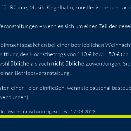
für Räu­me, Musik, Kegel­bahn, künst­le­ri­sche oder artis
he Ver­an­stal­tun­gen – wenn es sich um einen Teil der gesel­
ih­nachts­päck­chen bei einer betrieb­li­chen Weih­nach
mitt­lung des Höchst­be­trags von 110 € bzw. 150 € (ab
owohl
übli­che
als auch
nicht übli­che
Zuwen­dun­gen. Sie
 einer Betriebsveranstaltung.
ten einer Fei­er ein­flie­ßen, wenn sie pau­schal besteu­
uwendungen).
s des Wachs­tums­chan­cen­ge­set­zes | 17-08-2023