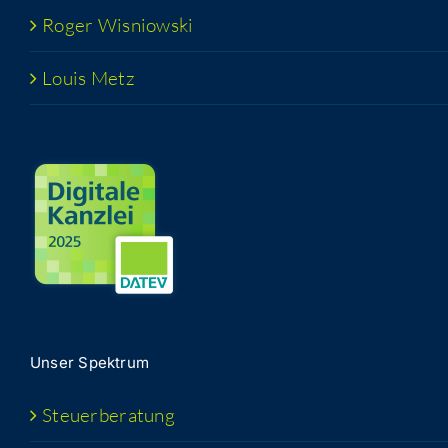
Roger Wis­niow­ski
Lou­is Metz
Unser Spek­trum
Steu­er­be­ra­tung