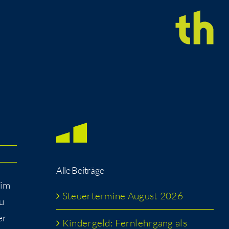
Alle Bei­trä­ge
 im
Steu­er­ter­mi­ne August 2026
u
er
Kin­der­geld: Fern­lehr­gang als