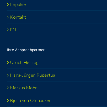
Impul­se
Kon­takt
EN
Ihre Ansprech­part­ner
Ulrich Her­zog
Hans-Jür­­gen Rupertus
Mar­kus Mohr
Björn von Olnhausen