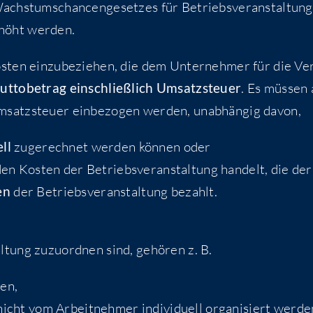
hs­tums­chan­cen­ge­set­zes für Betriebs­ver­an­stal­tun­
höht werden.
­ten ein­zu­be­zie­hen, die dem Unter­neh­mer für die Ver
ut­to­be­trag ein­schließ­lich Umsatz­steu­er
. Es müs­sen 
msatz­steu­er ein­be­zo­gen wer­den, unab­hän­gig davon,
ell
zuge­rech­net wer­den kön­nen oder
en Kos­ten der Betriebs­ver­an­stal­tung han­delt, die der
en
der Betriebs­ver­an­stal­tung bezahlt.
l­tung zuzu­ord­nen sind, gehö­ren z. B.
ten,
icht vom Arbeit­neh­mer indi­vi­du­ell orga­ni­siert werde