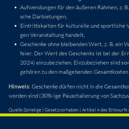
Auf­wen­dun­gen für den äuße­ren Rah­men, z. B. 
sche Darbietungen,
Ein­tritts­kar­ten für kul­tu­rel­le und sport­li­c
gen Ver­an­stal­tung handelt,
Geschen­ke ohne blei­ben­den Wert, z. B. ein We
fei­er. Der Wert des Geschenks ist bei der Er
2024) ein­zu­be­zie­hen. Ein­zu­be­zie­hen sind s
gehö­ren zu den maß­ge­ben­den Gesamt­kos­ten
Hin­weis:
Geschen­ke dür­fen nicht in die Gesamt­kos­
wor­den sind (30%-ige Pau­scha­lie­rung von Sachz
Quelle:Sonstige | Gesetz­vor­ha­ben | Arti­kel 4 des Ent­wurf