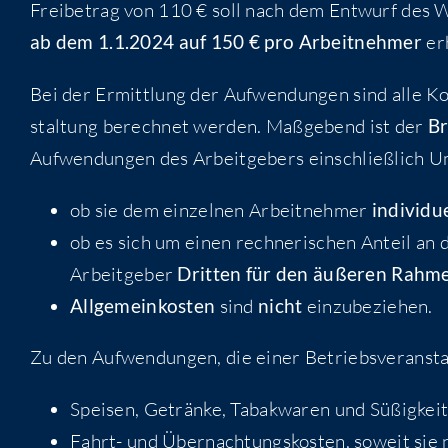
Frei­be­trag von 110 € soll nach dem Ent­wurf des Wac
ab dem 1.1.2024 auf 150 € pro Arbeit­neh­mer
er
Bei der Ermitt­lung der Auf­wen­dun­gen sind alle Kos
stal­tung berech­net wer­den. Maß­ge­bend ist der
Br
Auf­wen­dun­gen des Arbeit­ge­bers ein­schließ­lich U
ob sie dem ein­zel­nen Arbeit­neh­mer
indi­vi­du­
ob es sich um einen rech­ne­ri­schen Anteil an d
Arbeit­ge­ber
Drit­ten für den äuße­ren Rah­m
All­ge­mein­kos­ten
sind
nicht
einzubeziehen.
Zu den Auf­wen­dun­gen, die einer Betriebs­ver­an­sta
Spei­sen, Geträn­ke, Tabak­wa­ren und Süßigkei
Fahrt- und Über­nach­tungs­kos­ten, soweit sie n