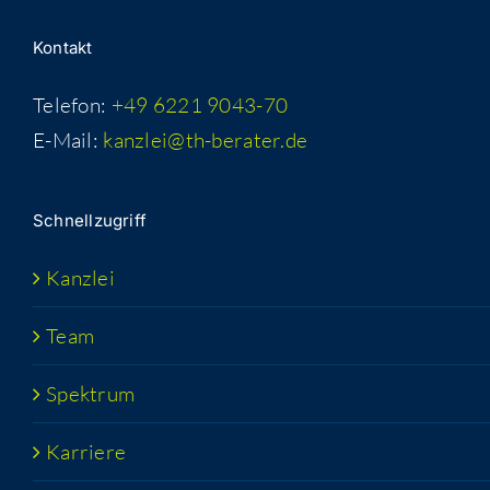
Kon­takt
Telefon:
+49 6221 9043-70
E-Mail:
kanzlei@th-berater.de
Schnell­zu­griff
Kanz­lei
Team
Spek­trum
Kar­rie­re