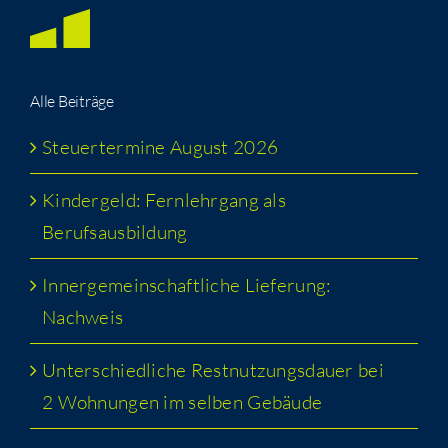
Alle Bei­trä­ge
Steu­er­ter­mi­ne August 2026
Kin­der­geld: Fern­lehr­gang als
Berufsausbildung
Inner­ge­mein­schaft­li­che Lie­fe­rung:
Nachweis
Unter­schied­li­che Rest­nut­zungs­dau­er bei
2 Woh­nun­gen im sel­ben Gebäude