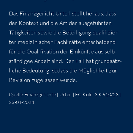
Das Finanz­ge­richt Urteil stellt her­aus, dass
der Kon­text und die Art der aus­ge­führ­ten
Tätig­kei­ten sowie die Betei­li­gung qua­li­fi­zier­
ter medi­zi­ni­scher Fach­kräf­te ent­schei­dend
für die Qua­li­fi­ka­ti­on der Ein­künf­te aus selb­
stän­di­gee Arbeit sind. Der Fall hat grund­sätz­
li­che Bedeu­tung, sodass die Mög­lich­keit zur
Revi­si­on zuge­las­sen wurde.
Quelle:Finanzgerichte | Urteil | FG Köln, 3 K 910/23 |
23-04-2024