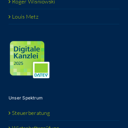
Roger Wis­niow­ski
Lou­is Metz
Unser Spek­trum
Steu­er­be­ra­tung