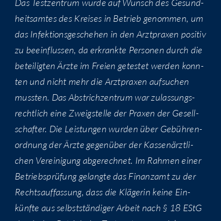
Das Test­zen­trum wur­de auf Wunsch des Gesund­
heits­am­tes des Krei­ses in Betrieb genom­men, um
das Infek­ti­ons­ge­sche­hen in den Arzt­pra­xen posi­tiv
zu beein­flus­sen, da erkrank­te Per­so­nen durch die
betei­lig­ten Ärz­te im Frei­en getes­tet wer­den konn­
ten und nicht mehr die Arzt­pra­xen auf­su­chen
muss­ten. Das Abstrich­zen­trum war zulas­sungs­
recht­lich eine Zweig­stel­le der Pra­xen der Gesell­
schaf­ter. Die Leis­tun­gen wur­den über Gebüh­ren­
ord­nung der Ärz­te gegen­über der Kas­sen­ärzt­li­
chen Ver­ei­ni­gung abge­rech­net. Im Rah­men einer
Betriebs­prü­fung gelang­te das Finanz­amt zu der
Rechts­auf­fas­sung, dass die Klä­ge­rin kei­ne Ein­
künf­te aus selbst­stän­di­ger Arbeit nach § 18 EStG