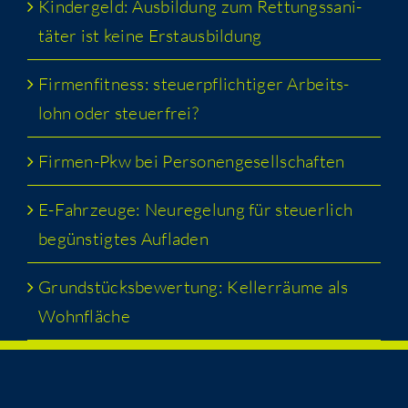
Kin­der­geld: Aus­bil­dung zum Ret­tungs­sa­ni­
tä­ter ist kei­ne Erstausbildung
Fir­men­fit­ness: steu­er­pflich­ti­ger Arbeits­
lohn oder steuerfrei?
Fir­men-Pkw bei Personengesellschaften
E-Fahr­zeu­ge: Neu­re­ge­lung für steu­er­lich
begüns­tig­tes Aufladen
Grund­stücks­be­wer­tung: Kel­ler­räu­me als
Wohnfläche