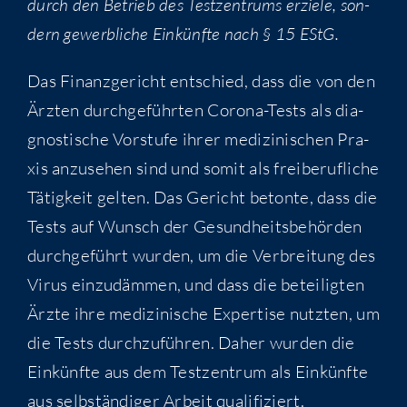
durch den Betrieb des Test­zen­trums erzie­le, son­
dern gewerb­li­che Ein­künf­te nach § 15 EStG.
Das Finanz­ge­richt ent­schied, dass die von den
Ärz­ten durch­ge­führ­ten Coro­na-Tests als dia­
gnos­ti­sche Vor­stu­fe ihrer medi­zi­ni­schen Pra­
xis anzu­se­hen sind und somit als frei­be­ruf­li­che
Tätig­keit gel­ten. Das Gericht beton­te, dass die
Tests auf Wunsch der Gesund­heits­be­hör­den
durch­ge­führt wur­den, um die Ver­brei­tung des
Virus ein­zu­däm­men, und dass die betei­lig­ten
Ärz­te ihre medi­zi­ni­sche Exper­ti­se nutz­ten, um
die Tests durch­zu­füh­ren. Daher wur­den die
Ein­künf­te aus dem Test­zen­trum als Ein­künf­te
aus selb­stän­di­ger Arbeit qualifiziert.