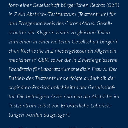
form einer Gesell­schaft bür­ger­li­chen Rechts (GbR)
in Z ein Abstrich-/Test­zen­trum (Test­zen­trum) für
den Erre­ger­nach­weis des Coro­na-Virus. Gesell­
schaf­ter der Klä­ge­rin waren zu glei­chen Tei­len
zum einen in einer wei­te­ren Gesell­schaft bür­ger­li­
chen Rechts die in Z nie­der­ge­las­se­nen All­ge­mein­
me­di­zi­ner (Y GbR) sowie die in Z nie­der­ge­las­se­ne
Fach­ärz­tin für Labo­ra­to­ri­ums­me­di­zin Frau X. Der
Betrieb des Test­zen­trums erfolg­te außer­halb der
ori­gi­nä­ren Pra­xis­räum­lich­kei­ten der Gesell­schaf­
ter. Die betei­lig­ten Ärz­te nah­men die Abstri­che im
Test­zen­trum selbst vor. Erfor­der­li­che Labor­leis­
tun­gen wur­den ausgelagert.