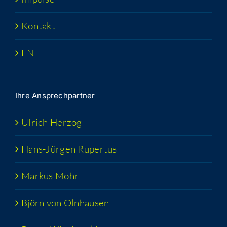
Kon­takt
EN
Ihre Ansprech­part­ner
Ulrich Her­zog
Hans-Jür­­gen Rupertus
Mar­kus Mohr
Björn von Olnhausen