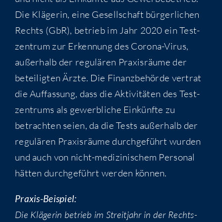
Die Klä­ge­rin, eine Gesell­schaft bür­ger­li­chen
Rechts (GbR), betrieb im Jahr 2020 ein Test­
zen­trum zur Erken­nung des Coro­na-Virus,
außer­halb der regu­lä­ren Pra­xis­räu­me der
betei­lig­ten Ärz­te. Die Finanz­be­hör­de ver­trat
die Auf­fas­sung, dass die Akti­vi­tä­ten des Test­
zen­trums als gewerb­li­che Ein­künf­te zu
betrach­ten sei­en, da die Tests außer­halb der
regu­lä­ren Pra­xis­räu­me durch­ge­führt wur­den
und auch von nicht-medi­zi­ni­schem Per­so­nal
hät­ten durch­ge­führt wer­den können.
Pra­xis-Bei­spiel:
Die Klä­ge­rin betrieb im Streit­jahr in der Rechts­