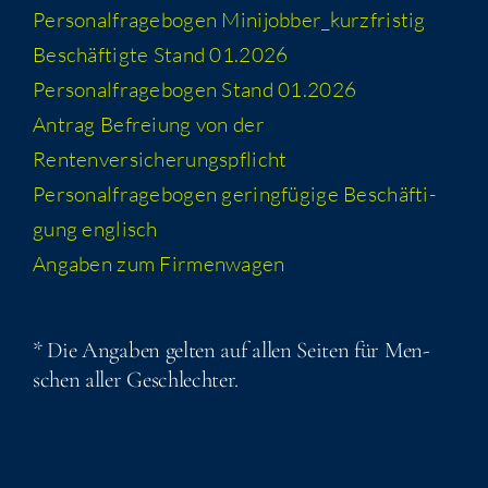
Per­so­nal­fra­ge­bo­gen Minijobber_​kurzfristig
Beschäf­tig­te Stand 01.2026
Per­so­nal­fra­ge­bo­gen Stand 01.2026
Antrag Befrei­ung von der
Rentenversicherungspflicht
Per­so­nal­fra­ge­bo­gen gering­fü­gi­ge Beschäf­ti­
gung englisch
Anga­ben zum Firmenwagen
* Die Anga­ben gel­ten auf allen Sei­ten für Men­
schen aller Geschlechter.