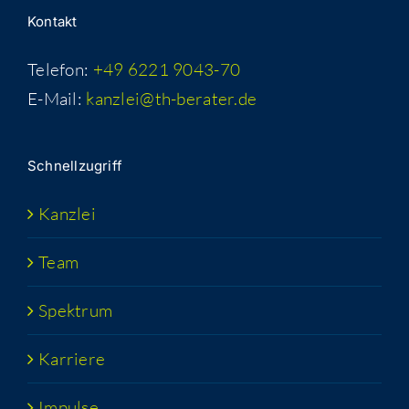
Kon­takt
Telefon:
+49 6221 9043-70
E-Mail:
kanzlei@th-berater.de
Schnell­zu­griff
Kanz­lei
Team
Spek­trum
Kar­rie­re
Impul­se