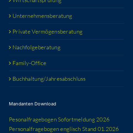
Wirt­schafts­prü­fung
Unter­neh­mens­be­ra­tung
Pri­va­te Vermögensberatung
Nach­fol­ge­be­ra­tung
Fami­­ly-Office
Buchhaltung/​​Jahresabschluss
Man­dan­ten Download
Peso­nal­fra­ge­bo­gen Sofort­mel­dung 2026
Per­so­nal­fra­ge­bo­gen eng­lisch Stand 01.2026