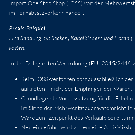
Import One Stop Shop (IOSS) von der Mehr­wert­ste
im Fern­ab­satz­ver­kehr handelt.
Pra­xis-Bei­spiel:
Eine Sen­dung mit Socken, Kabel­bin­dern und Hosen (= 3 
kosten.
In der Dele­gier­ten Ver­ord­nung (EU) 2015/2446 wer
Beim IOSS-Ver­fah­ren darf aus­schließ­lich der 
auf­tre­ten – nicht der Emp­fän­ger der Waren.
Grund­le­gen­de Vor­aus­set­zung für die Erhe­bun
im Sin­ne der Mehr­wert­steu­er­sys­tem­richt­li­
Ware zum Zeit­punkt des Ver­kaufs bereits inn
Neu ein­ge­führt wird zudem eine Anti-Miss­bra