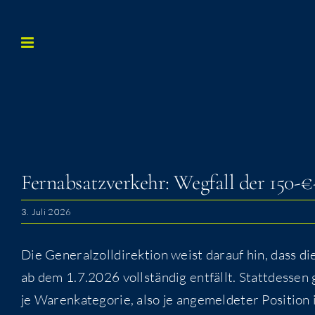
Zum
Inhalt
springen
Fern­ab­satz­ver­kehr: Weg­fall der 150-
3. Juli 2026
Die Gene­ral­zoll­di­rek­ti­on weist dar­auf hin, dass d
ab dem 1.7.2026 voll­stän­dig ent­fällt. Statt­des­sen 
je Waren­ka­te­go­rie, also je ange­mel­de­ter Posi­ti­