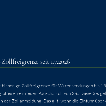
€-Zollfreigrenze seit 1.7.2026
ie bis­he­ri­ge Zoll­frei­gren­ze für Waren­sen­dun­gen bis 1
gibt es einen neu­en Pau­schal­zoll von 3 €. Die­se 3 € gel
on in der Zoll­an­mel­dung. Das gilt, wenn die Ein­fuhr über