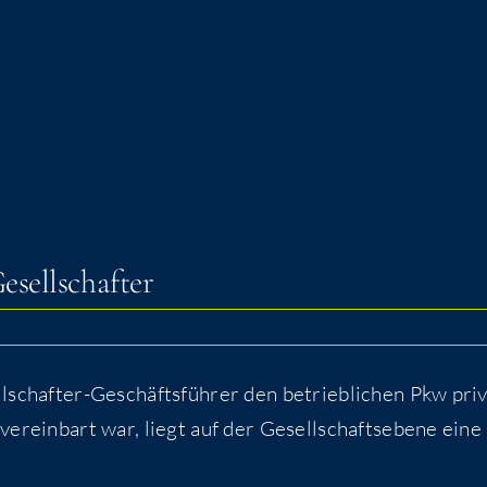
esellschafter
­schaf­ter-Geschäfts­füh­rer den betrieb­li­chen Pkw pri­
ver­ein­bart war, liegt auf der Gesell­schafts­ebe­ne eine