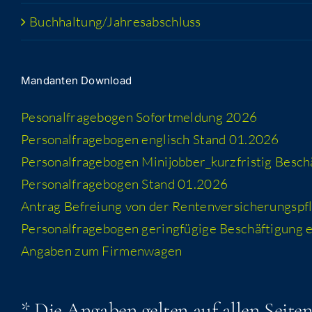
Buchhaltung/​​Jahresabschluss
Man­dan­ten Download
Peso­nal­fra­ge­bo­gen Sofort­mel­dung 2026
Per­so­nal­fra­ge­bo­gen eng­lisch Stand 01.2026
Per­so­nal­fra­ge­bo­gen Minijobber_​kurzfristig Besc
Per­so­nal­fra­ge­bo­gen Stand 01.2026
Antrag Befrei­ung von der Rentenversicherungspfl
Per­so­nal­fra­ge­bo­gen gering­fü­gi­ge Beschäf­ti­gung
Anga­ben zum Firmenwagen
* Die Anga­ben gel­ten auf allen Sei­te