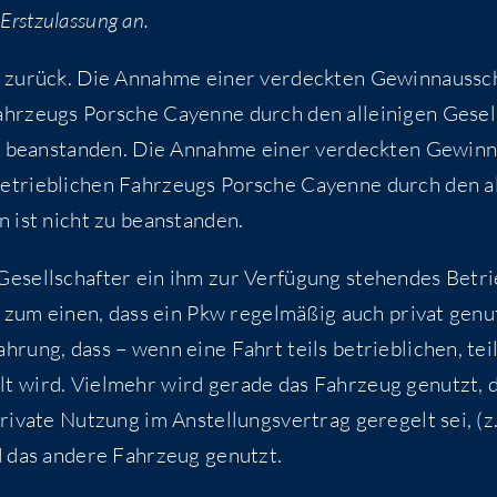
Erst­zu­las­sung an.
et zurück. Die Annah­me einer ver­deck­ten Gewinn­aus­sc
Fahr­zeugs Por­sche Cayenne durch den allei­ni­gen Gesel
 zu bean­stan­den. Die Annah­me einer ver­deck­ten Gewinn
betrieb­li­chen Fahr­zeugs Por­sche Cayenne durch den al
rin ist nicht zu beanstanden.
Gesell­schaf­ter ein ihm zur Ver­fü­gung ste­hen­des Betr
ht zum einen, dass ein Pkw regel­mä­ßig auch pri­vat genu
h­rung, dass – wenn eine Fahrt teils betrieb­li­chen, tei
elt wird. Viel­mehr wird gera­de das Fahr­zeug genutzt, 
­va­te Nut­zung im Anstel­lungs­ver­trag gere­gelt sei, (z.
d das ande­re Fahr­zeug genutzt.