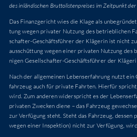
des inlän­di­schen Brut­to­lis­ten­prei­ses im Zeit­punkt der 
Das Finanz­ge­richt wies die Kla­ge als unbe­grün­d
tung wegen pri­va­ter Nut­zung des betrieb­li­chen 
schaf­ter-Geschäfts­füh­rer der Klä­ge­rin ist nicht
aus­schüt­tung wegen einer pri­va­ten Nut­zung des 
ni­gen Gesell­schaf­ter-Geschäfts­füh­rer der Klä­ge­
Nach der all­ge­mei­nen Lebens­er­fah­rung nutzt ein 
fahr­zeug auch für pri­va­te Fahr­ten. Hier­für spric
wird. Zum ande­ren wider­spricht es der Lebens­er­fa
pri­va­ten Zwe­cken die­ne – das Fahr­zeug gewech­s
zur Ver­fü­gung steht. Steht das Fahr­zeug, des­sen pri
wegen einer Inspek­ti­on) nicht zur Ver­fü­gung, wir