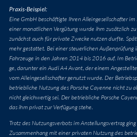
Pra­xis-Bei­spiel:
Eine GmbH beschäf­tig­te Ihren Allein­ge­sell­schaf­ter i
einer monat­li­chen Ver­gü­tung wur­de ihm zusätz­lich zu
zunächst auch für pri­va­te Zwe­cke nut­zen durf­te. Spä­t
mehr gestat­tet. Bei einer steu­er­li­chen Außen­prü­fung 
Fahr­zeu­ge in den Jah­ren 2014 bis 2016 auf. Im Betri
ge, dar­un­ter ein Audi A4 Avant, der einem Ange­stell
vom Allein­ge­sell­schaf­ter genutzt wur­de. Der Betriebs­pr
betrieb­li­che Nut­zung des Por­sche Cayenne nicht zu akz
nicht gleich­wer­tig sei. Der betrieb­li­che Por­sche Cayenn
das ihm pri­vat zur Ver­fü­gung stehe.
Trotz des Nut­zungs­ver­bots im Anstel­lungs­ver­trag gi
Zusam­men­hang mit einer pri­va­ten Nut­zung des betri