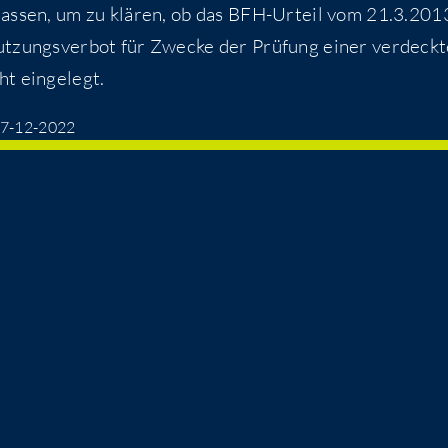
e­las­sen, um zu klä­ren, ob das BFH-Urteil vom 21.3.201
ut­zungs­ver­bot für Zwe­cke der Prü­fung einer ver­deck­
cht eingelegt.
 07-12-2022