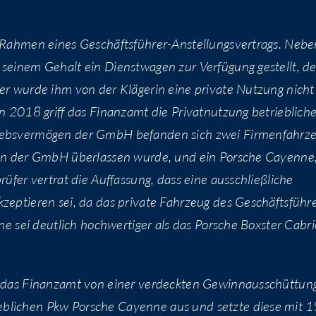
m Rah­men eines Geschäfts­füh­rer-Anstel­lungs­ver­trags. Neb
 sei­nem Gehalt ein Dienst­wa­gen zur Ver­fü­gung gestellt, d
er wur­de ihm von der Klä­ge­rin eine pri­va­te Nut­zung nicht
in 2018 griff das Finanz­amt die Pri­vat­nut­zung betrieb­li­ch
ebs­ver­mö­gen der GmbH befan­den sich zwei Fir­men­fahr­z
­ten der GmbH über­las­sen wur­de, und ein Por­sche Cayenne
ü­fer ver­trat die Auf­fas­sung, dass eine aus­schließ­li­che
ep­tie­ren sei, da das pri­va­te Fahr­zeug des Geschäfts­füh­r
e sei deut­lich hoch­wer­ti­ger als das Por­sche Boxs­ter Cabrio
ng das Finanz­amt von einer ver­deck­ten Gewinn­aus­schüt­tun
eb­li­chen Pkw Por­sche Cayenne aus und setz­te die­se mit 