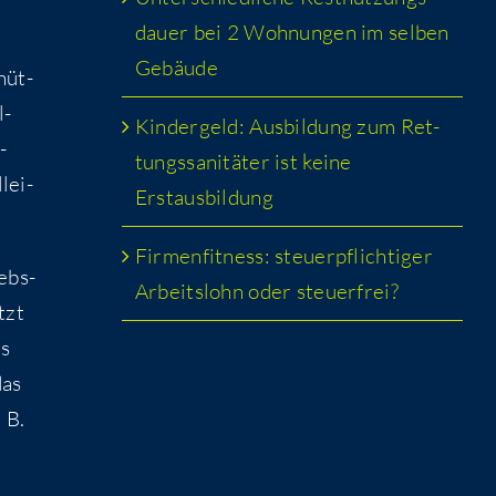
dau­er bei 2 Woh­nun­gen im sel­ben
Gebäude
hüt­
l­
Kin­der­geld: Aus­bil­dung zum Ret­
­
tungs­sa­ni­tä­ter ist kei­ne
lei­
Erstausbildung
Fir­men­fit­ness: steu­er­pflich­ti­ger
iebs­
Arbeits­lohn oder steuerfrei?
tzt
ls
das
 B.