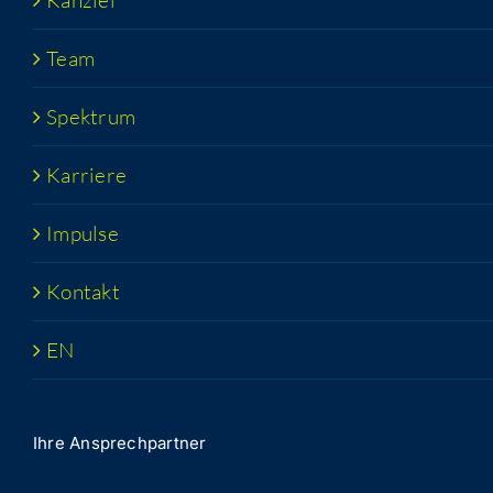
Kanz­lei
Team
Spek­trum
Kar­rie­re
Impul­se
Kon­takt
EN
Ihre Ansprech­part­ner