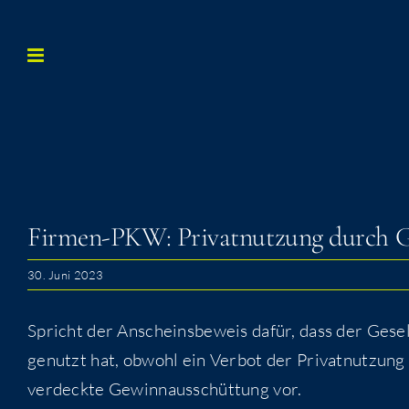
Zum
Inhalt
springen
Fir­men-PKW: Pri­vat­nut­zung durch G
30. Juni 2023
Spricht der Anscheins­be­weis dafür, dass der Gesell
genutzt hat, obwohl ein Ver­bot der Pri­vat­nut­zung 
ver­deck­te Gewinn­aus­schüt­tung vor.