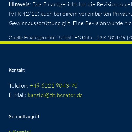
Hin­weis:
Das Finanz­ge­richt hat die Revi­si­on zug
(VI R 42/12) auch bei einem ver­ein­bar­ten Pri­vat­n
Gewinn­aus­schüt­tung gilt. Eine Revi­si­on wur­de ni
Quelle:Finanzgerichte | Urteil | FG Köln – 13 K 1001/19 |
Kon­takt
Telefon:
+49 6221 9043-70
E-Mail:
kanzlei@th-berater.de
Schnell­zu­griff