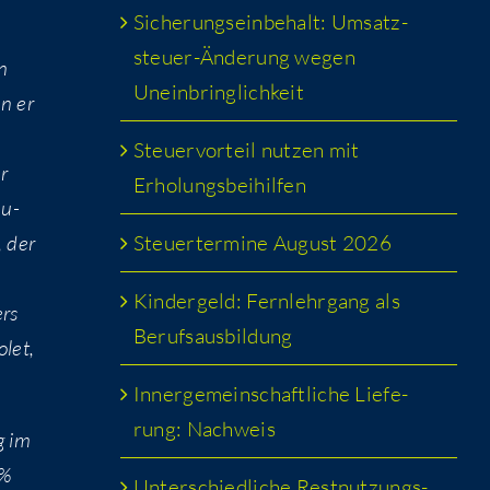
Siche­rungs­ein­be­halt: Umsatz­
steu­er-Ände­rung wegen
en
Uneinbringlichkeit
en er
Steu­er­vor­teil nut­zen mit
er
Erholungsbeihilfen
eu­
Steu­er­ter­mi­ne August 2026
, der
Kin­der­geld: Fern­lehr­gang als
ers
Berufsausbildung
­let,
Inner­ge­mein­schaft­li­che Lie­fe­
rung: Nachweis
g im
1%
Unter­schied­li­che Rest­nut­zungs­