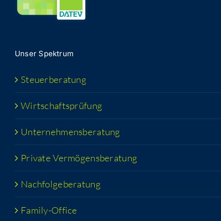
Unser Spek­trum
Steu­er­be­ra­tung
Wirt­schafts­prü­fung
Unter­neh­mens­be­ra­tung
Pri­va­te Vermögensberatung
Nach­fol­ge­be­ra­tung
Fami­­ly-Office