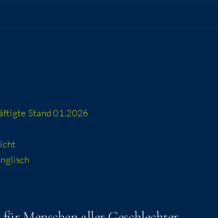
häf­tig­te Stand 01.2026
icht
 englisch
n für Men­schen aller Geschlechter.