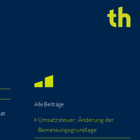
Alle Bei­trä­ge
vat
Umsatz­steu­er: Ände­rung der
Bemessungsgrundlage