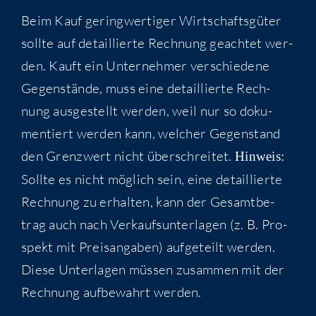
Beim Kauf gering­wer­ti­ger Wirt­schafts­gü­ter
soll­te auf detail­lier­te Rech­nung geach­tet wer­
den. Kauft ein Unter­neh­mer ver­schie­de­ne
Gegen­stän­de, muss eine detail­lier­te Rech­
nung aus­ge­stellt wer­den, weil nur so doku­
men­tiert wer­den kann, wel­cher Gegen­stand
den Grenz­wert nicht über­schrei­tet.
Hin­weis:
Soll­te es nicht mög­lich sein, eine detail­lier­te
Rech­nung zu erhal­ten, kann der Gesamt­be­
trag auch nach Ver­kaufs­un­ter­la­gen (z. B. Pro­
spekt mit Preis­an­ga­ben) auf­ge­teilt wer­den.
Die­se Unter­la­gen müs­sen zusam­men mit der
Rech­nung auf­be­wahrt werden.