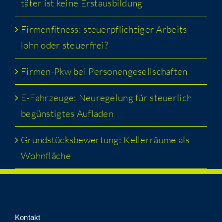
tä­ter ist kei­ne Erstausbildung
Fir­men­fit­ness: steu­er­pflich­ti­ger Arbeits­
lohn oder steuerfrei?
Fir­men-Pkw bei Personengesellschaften
E-Fahr­zeu­ge: Neu­re­ge­lung für steu­er­lich
begüns­tig­tes Aufladen
Grund­stücks­be­wer­tung: Kel­ler­räu­me als
Wohnfläche
Kon­takt