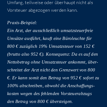
Umfang, teil­wei­se oder über­haupt nicht als
Vor­steu­er abge­zo­gen wer­den kann.
Pra­xis-Bei­spiel:
Ein Arzt, der aus­schließ­lich umsatz­steu­er­freie
Umsät­ze aus­führt, kauft eine Büro­leuch­te für
800 € zuzüg­lich 19% Umsatz­steu­er von 152 €
(brut­to also 952 €).
Kon­se­quenz:
Da es auf den
Net­to­be­trag ohne Umsatz­steu­er ankommt, über­
schrei­tet der Arzt nicht den Grenz­wert von 800
€. Er kann somit den Betrag von 952 € sofort zu
100% abschrei­ben, obwohl die Anschaf­fungs­
kos­ten wegen des feh­len­den Vor­steu­er­ab­zugs
den Betrag von 800 € übersteigen.