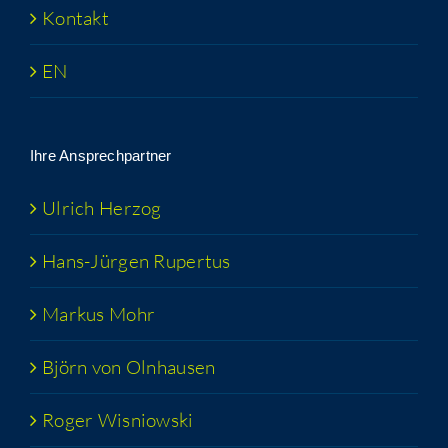
Kon­takt
EN
Ihre Ansprech­part­ner
Ulrich Her­zog
Hans-Jür­­gen Rupertus
Mar­kus Mohr
Björn von Olnhausen
Roger Wis­niow­ski