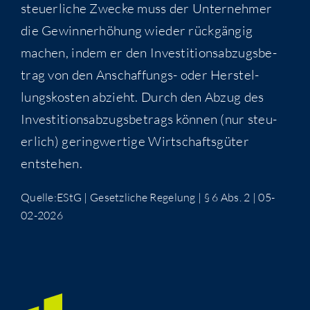
steu­er­li­che Zwe­cke muss der Unter­neh­mer
die Gewin­n­er­hö­hung wie­der rück­gän­gig
machen, indem er den Inves­ti­ti­ons­ab­zugs­be­
trag von den Anschaf­fungs- oder Her­stel­
lungs­kos­ten abzieht. Durch den Abzug des
Inves­ti­ti­ons­ab­zugs­be­trags kön­nen (nur steu­
er­lich) gering­wer­ti­ge Wirt­schafts­gü­ter
entstehen.
Quelle:EStG | Gesetz­li­che Rege­lung | § 6 Abs. 2 | 05-
02-2026