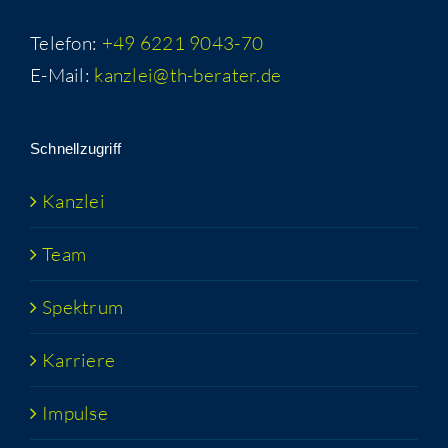
Telefon:
+49 6221 9043-70
E-Mail:
kanzlei@th-berater.de
Schnell­zu­griff
Kanz­lei
Team
Spek­trum
Kar­rie­re
Impul­se