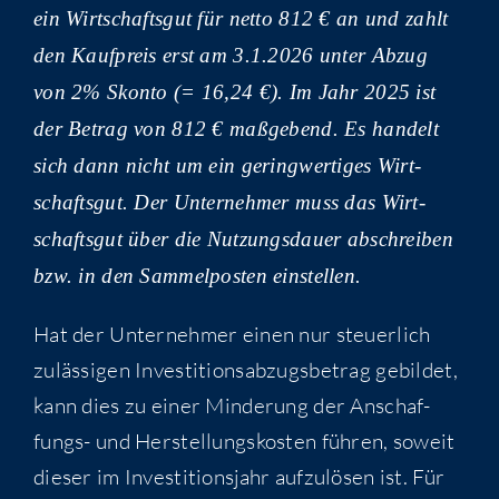
ein Wirt­schafts­gut für net­to 812 € an und zahlt
den Kauf­preis erst am 3.1.2026 unter Abzug
von 2% Skon­to (= 16,24 €). Im Jahr 2025 ist
der Betrag von 812 € maß­ge­bend. Es han­delt
sich dann nicht um ein gering­wer­ti­ges Wirt­
schafts­gut. Der Unter­neh­mer muss das Wirt­
schafts­gut über die Nut­zungs­dau­er abschrei­ben
bzw. in den Sam­mel­pos­ten einstellen.
Hat der Unter­neh­mer einen nur steu­er­lich
zuläs­si­gen Inves­ti­ti­ons­ab­zugs­be­trag gebil­det,
kann dies zu einer Min­de­rung der Anschaf­
fungs- und Her­stel­lungs­kos­ten füh­ren, soweit
die­ser im Inves­ti­ti­ons­jahr auf­zu­lö­sen ist. Für