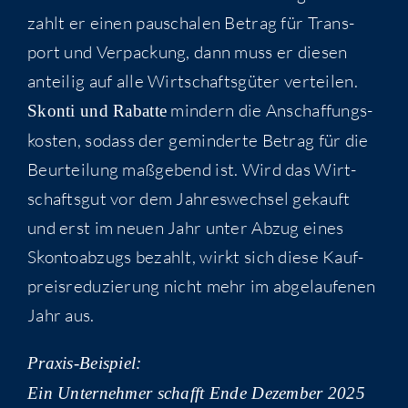
zahlt er einen pau­scha­len Betrag für Trans­
port und Ver­pa­ckung, dann muss er die­sen
antei­lig auf alle Wirt­schafts­gü­ter ver­tei­len.
min­dern die Anschaf­fungs­
Skon­ti und Rabat­te
kos­ten, sodass der gemin­der­te Betrag für die
Beur­tei­lung maß­ge­bend ist. Wird das Wirt­
schafts­gut vor dem Jah­res­wech­sel gekauft
und erst im neu­en Jahr unter Abzug eines
Skon­to­ab­zugs bezahlt, wirkt sich die­se Kauf­
preis­re­du­zie­rung nicht mehr im abge­lau­fe­nen
Jahr aus.
Pra­xis-Bei­spiel:
Ein Unter­neh­mer schafft Ende Dezem­ber 2025