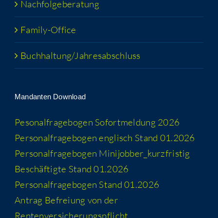
Nach­fol­ge­be­ra­tung
Fami­­ly-Office
Buchhaltung/​​Jahresabschluss
Man­dan­ten Download
Peso­nal­fra­ge­bo­gen Sofort­mel­dung 2026
Per­so­nal­fra­ge­bo­gen eng­lisch Stand 01.2026
Per­so­nal­fra­ge­bo­gen Minijobber_​kurzfristig
Beschäf­tig­te Stand 01.2026
Per­so­nal­fra­ge­bo­gen Stand 01.2026
Antrag Befrei­ung von der
Rentenversicherungspflicht