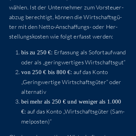
wäh­len. Ist der Unter­neh­mer zum Vor­steu­er­
ab­zug berech­tigt, kön­nen die Wirt­schafts­gü­
ter mit den Net­to-Anschaf­fungs- oder Her­
stel­lungs­kos­ten wie folgt erfasst werden:
Erfas­sung als Sofort­auf­wand
bis zu 250 €:
oder als „gering­wer­ti­ges Wirtschaftsgut“
auf das Kon­to
von 250 € bis 800 €:
„Gering­wer­ti­ge Wirt­schafts­gü­ter“ oder
alternativ
bei mehr als 250 € und weni­ger als 1.000
auf das Kon­to „Wirt­schafts­gü­ter (Sam­
€:
mel­pos­ten)“