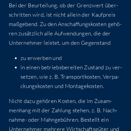
Bei der Beur­tei­lung, ob der Grenz­wert über­
schrit­ten wird, ist nicht allein der Kauf­preis
maß­ge­bend. Zu den Anschaf­fungs­kos­ten gehö­
ren zusätz­lich alle Auf­wen­dun­gen, die der
Unter­neh­mer leis­tet, um den Gegenstand
zu erwer­ben und
in einen betriebs­be­rei­ten Zustand zu ver­
set­zen, wie z. B. Trans­port­kos­ten, Ver­pa­
ckungs­kos­ten und Montagekosten.
Nicht dazu gehö­ren Kos­ten, die im Zusam­
men­hang mit der Zah­lung ste­hen, z. B. Nach­
nah­me- oder Mahn­ge­büh­ren. Bestellt ein
Unter­neh­mer meh­re­re Wirt­schafts­gü­ter und