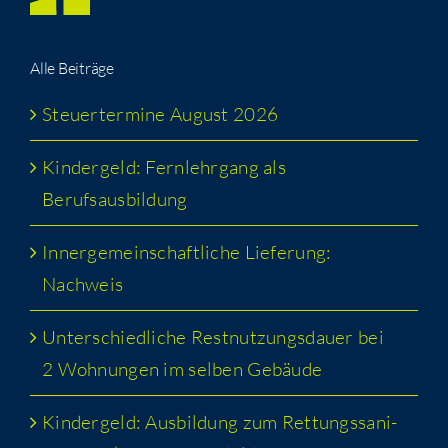
Alle Bei­trä­ge
Steu­er­ter­mi­ne August 2026
Kin­der­geld: Fern­lehr­gang als
Berufsausbildung
Inner­ge­mein­schaft­li­che Lie­fe­rung:
Nachweis
Unter­schied­li­che Rest­nut­zungs­dau­er bei
2 Woh­nun­gen im sel­ben Gebäude
Kin­der­geld: Aus­bil­dung zum Ret­tungs­sa­ni­