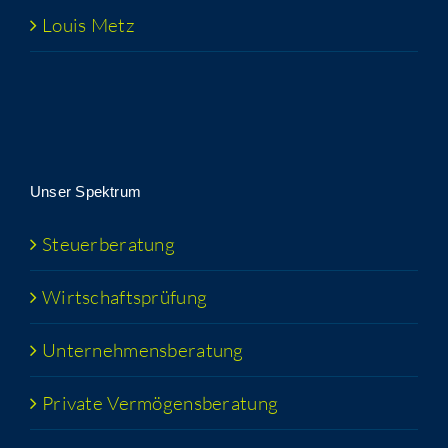
Lou­is Metz
Unser Spek­trum
Steu­er­be­ra­tung
Wirt­schafts­prü­fung
Unter­neh­mens­be­ra­tung
Pri­va­te Vermögensberatung