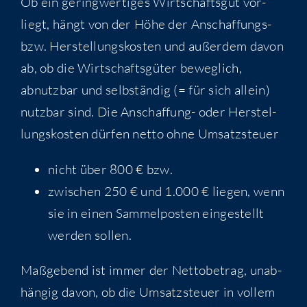
Ob ein gering­wer­ti­ges Wirt­schafts­gut vor­
liegt, hängt von der Höhe der Anschaf­fungs-
bzw. Her­stel­lungs­kos­ten und außer­dem davon
ab, ob die Wirt­schafts­gü­ter beweg­lich,
abnutz­bar und selb­stän­dig (= für sich allein)
nutz­bar sind. Die Anschaf­fung- oder Her­stel­
lungs­kos­ten dür­fen net­to ohne Umsatzsteuer
nicht über 800 € bzw.
zwi­schen 250 € und 1.000 € lie­gen, wenn
sie in einen Sam­mel­pos­ten ein­ge­stellt
wer­den sollen.
Maß­ge­bend ist immer der Net­to­be­trag, unab­
hän­gig davon, ob die Umsatz­steu­er in vol­lem