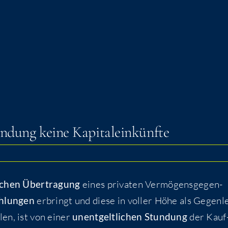
tun­dung kei­ne Kapitaleinkünfte
li­chen Über­tra­gung
eines pri­va­ten Ver­mö­gens­ge­gen­
h­lun­gen
erbringt und die­se in vol­ler Höhe als Gegen­le
­len, ist von einer
unent­gelt­li­chen Stun­dung
der Kauf