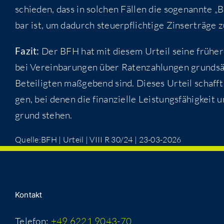
schie­den, dass in sol­chen Fäl­len die soge­nann­te
bar ist, um dadurch steu­er­pflich­ti­ge Zins­er­trä­ge
Fazit:
Der BFH hat mit die­sem Urteil sei­ne frü­he­r
bei Ver­ein­ba­run­gen über Raten­zah­lun­gen grund­sä
Betei­lig­ten maß­ge­bend sind. Die­ses Urteil schafft 
gen, bei denen die finan­zi­el­le Leis­tungs­fä­hig­keit
grund stehen.
Quelle:BFH | Urteil | VIII R 30/24 | 23-03-2026
Kon­takt
Telefon:
+49 6221 9043-70