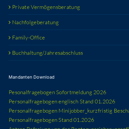
Pri­va­te Vermögensberatung
Nach­fol­ge­be­ra­tung
Fami­­ly-Office
Buchhaltung/​​Jahresabschluss
Man­dan­ten Download
Peso­nal­fra­ge­bo­gen Sofort­mel­dung 2026
Per­so­nal­fra­ge­bo­gen eng­lisch Stand 01.2026
Per­so­nal­fra­ge­bo­gen Minijobber_​kurzfristig Besc
Per­so­nal­fra­ge­bo­gen Stand 01.2026