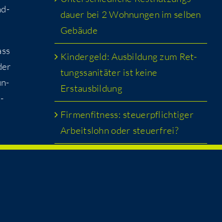
nd­
dau­er bei 2 Woh­nun­gen im sel­ben
Gebäude
ass
Kin­der­geld: Aus­bil­dung zum Ret­
der
tungs­sa­ni­tä­ter ist kei­ne
un­
Erstausbildung
r­
Fir­men­fit­ness: steu­er­pflich­ti­ger
Arbeits­lohn oder steuerfrei?