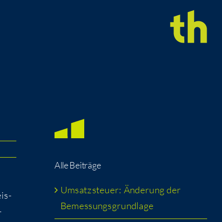
Alle Bei­trä­ge
Umsatz­steu­er: Ände­rung der
is­
Bemessungsgrundlage
­