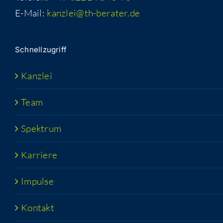
E-Mail:
kanzlei@th-berater.de
Schnell­zu­griff
Kanz­lei
Team
Spek­trum
Kar­rie­re
Impul­se
Kon­takt