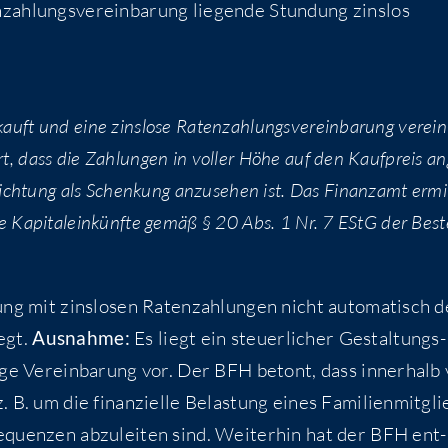
zah­lungs­ver­ein­ba­rung lie­gen­de Stun­dung zins­los
kauft und eine zins­lo­se Raten­zah­lungs­ver­ein­ba­rung ver­ein
art, dass die Zah­lun­gen in vol­ler Höhe auf den Kauf­preis a
ich­tung als Schen­kung anzu­se­hen ist. Das Finanz­amt ermit
ti­ge Kapi­tal­ein­künf­te gemäß § 20 Abs. 1 Nr. 7 EStG der Bes
ung mit zins­lo­sen Raten­zah­lun­gen nicht auto­ma­tisch 
iegt.
Aus­nah­me:
Es liegt ein steu­er­li­cher Gestal­tungs­
hi­ge Ver­ein­ba­rung vor. Der BFH betont, dass inner­halb
. B. um die finan­zi­el­le Belas­tung eines Fami­li­en­mit­gl
se­quen­zen abzu­lei­ten sind. Wei­ter­hin hat der BFH ent­