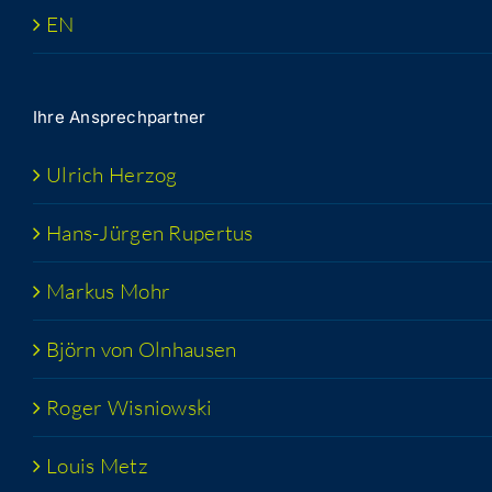
EN
Ihre Ansprech­part­ner
Ulrich Her­zog
Hans-Jür­­gen Rupertus
Mar­kus Mohr
Björn von Olnhausen
Roger Wis­niow­ski
Lou­is Metz