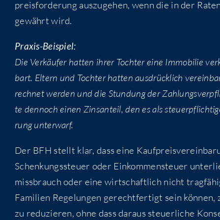
preis­for­de­rung aus­zu­ge­hen, wenn die in der Raten­
gewährt wird.
Pra­xis-Bei­spiel:
Die Ver­käu­fer hat­ten ihrer Toch­ter eine Immo­bi­lie ver­
bart. Eltern und Toch­ter hat­ten aus­drück­lich ver­ein­b
rech­net wer­den und die Stun­dung der Zah­lungs­ver­pfl
te den­noch einen Zins­an­teil, den es als steu­er­pflich­
rung unterwarf.
Der BFH stellt klar, dass eine Kauf­preis­ver­ein­ba­r
Schen­kungs­steu­er oder Ein­kom­men­steu­er unter­l
miss­brauch oder eine wirt­schaft­lich nicht trag­fä­
Fami­li­en Rege­lun­gen gerecht­fer­tigt sein kön­nen, z
zu redu­zie­ren, ohne dass dar­aus steu­er­li­che Kon­