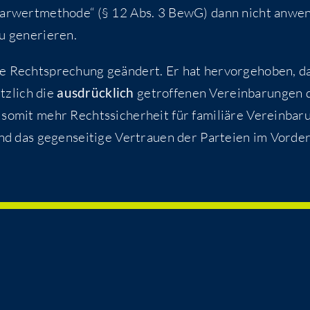
 „Bar­wert­me­tho­de“ (§ 12 Abs. 3 BewG) dann nicht anwe
 zu generieren.
e Recht­spre­chung geän­dert. Er hat her­vor­ge­ho­ben, d
tz­lich die
aus­drück­lich
getrof­fe­nen Ver­ein­ba­run­gen 
somit mehr Rechts­si­cher­heit für fami­liä­re Ver­ein­ba­r
 und das gegen­sei­ti­ge Ver­trau­en der Par­tei­en im Vor­de