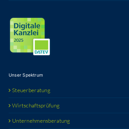
Unser Spek­trum
Steu­er­be­ra­tung
Wirt­schafts­prü­fung
Unter­neh­mens­be­ra­tung