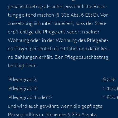
ge­pausch­be­trag als außer­ge­wöhn­li­che Belas­
tung gel­tend machen (§ 33b Abs. 6 EStG). Vor­
aus­set­zung ist unter ande­rem, dass der Steu­
er­pflich­ti­ge die Pfle­ge ent­we­der in sei­ner
Woh­nung oder in der Woh­nung des Pfle­ge­be­
dürf­ti­gen per­sön­lich durch­führt und dafür kei­
ne Zah­lun­gen erhält. Der Pfle­ge­pausch­be­trag
beträgt beim
Pfle­ge­grad 2
600 €
Pfle­ge­grad 3
1.100 
Pfle­ge­grad 4 oder 5
1.800 
und wird auch gewährt, wenn die gepfleg­te
Per­son hilf­los im Sin­ne des § 33b Absatz