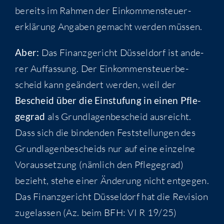
bereits im Rah­men der Ein­kom­men­steu­er­
erklä­rung Anga­ben gemacht wer­den müssen.
Aber:
Das Finanz­ge­richt Düs­sel­dorf ist ande­
rer Auf­fas­sung. Der Ein­kom­men­steu­er­be­
scheid kann geän­dert wer­den, weil der
Bescheid über die Ein­stu­fung in einen Pfle­
ge­grad
als Grund­la­gen­be­scheid aus­reicht.
Dass sich die bin­den­den Fest­stel­lun­gen des
Grund­la­gen­be­scheids nur auf eine ein­zel­ne
Vor­aus­set­zung (näm­lich den Pfle­ge­grad)
bezieht, ste­he einer Ände­rung nicht ent­ge­gen.
Das Finanz­ge­richt Düs­sel­dorf hat die Revi­si­on
zuge­las­sen (Az. beim BFH: VI R 19/25)