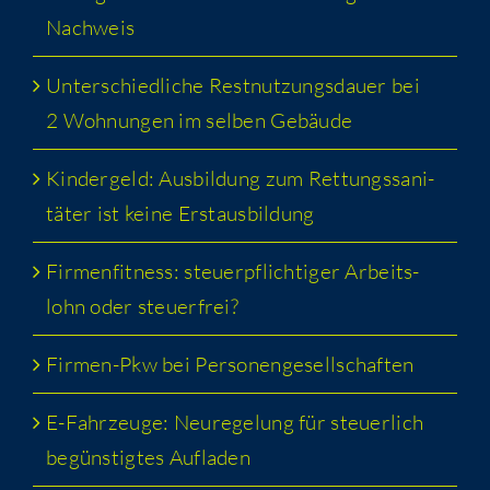
Nachweis
Unter­schied­li­che Rest­nut­zungs­dau­er bei
2 Woh­nun­gen im sel­ben Gebäude
Kin­der­geld: Aus­bil­dung zum Ret­tungs­sa­ni­
tä­ter ist kei­ne Erstausbildung
Fir­men­fit­ness: steu­er­pflich­ti­ger Arbeits­
lohn oder steuerfrei?
Fir­men-Pkw bei Personengesellschaften
E-Fahr­zeu­ge: Neu­re­ge­lung für steu­er­lich
begüns­tig­tes Aufladen