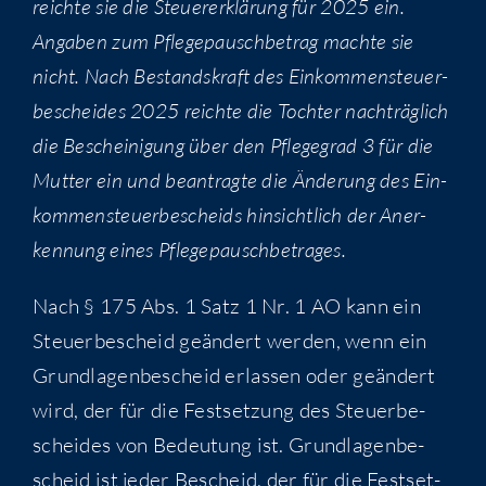
reich­te sie die Steu­er­erklä­rung für 2025 ein.
Anga­ben zum Pfle­ge­pausch­be­trag mach­te sie
nicht. Nach Bestands­kraft des Ein­kom­men­steu­er­
be­schei­des 2025 reich­te die Toch­ter nach­träg­lich
die Beschei­ni­gung über den Pfle­ge­grad 3 für die
Mut­ter ein und bean­trag­te die Ände­rung des Ein­
kom­men­steu­er­be­scheids hin­sicht­lich der Aner­
ken­nung eines Pflegepauschbetrages.
Nach § 175 Abs. 1 Satz 1 Nr. 1 AO kann ein
Steu­er­be­scheid geän­dert wer­den, wenn ein
Grund­la­gen­be­scheid erlas­sen oder geän­dert
wird, der für die Fest­set­zung des Steu­er­be­
schei­des von Bedeu­tung ist. Grund­la­gen­be­
scheid ist jeder Bescheid, der für die Fest­set­