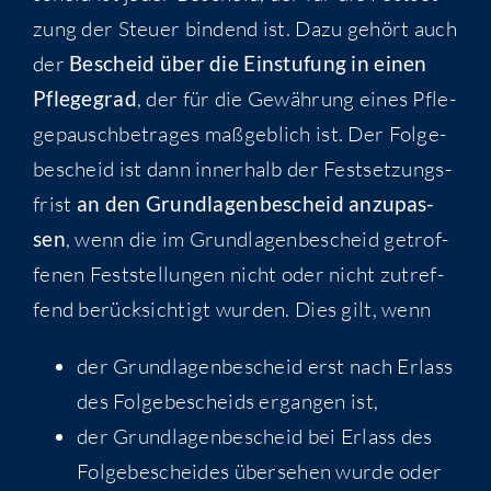
zung der Steu­er bin­dend ist. Dazu gehört auch
der
Bescheid über die Ein­stu­fung in einen
Pfle­ge­grad
, der für die Gewäh­rung eines Pfle­
ge­pausch­be­tra­ges maß­geb­lich ist. Der Fol­ge­
be­scheid ist dann inner­halb der Fest­set­zungs­
frist
an den Grund­la­gen­be­scheid anzu­pas­
sen
, wenn die im Grund­la­gen­be­scheid getrof­
fe­nen Fest­stel­lun­gen nicht oder nicht zutref­
fend berück­sich­tigt wur­den. Dies gilt, wenn
der Grund­la­gen­be­scheid erst nach Erlass
des Fol­ge­be­scheids ergan­gen ist,
der Grund­la­gen­be­scheid bei Erlass des
Fol­ge­be­schei­des über­se­hen wur­de oder