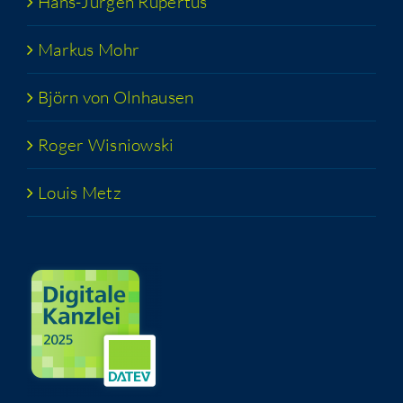
Hans-Jür­­gen Rupertus
Mar­kus Mohr
Björn von Olnhausen
Roger Wis­niow­ski
Lou­is Metz