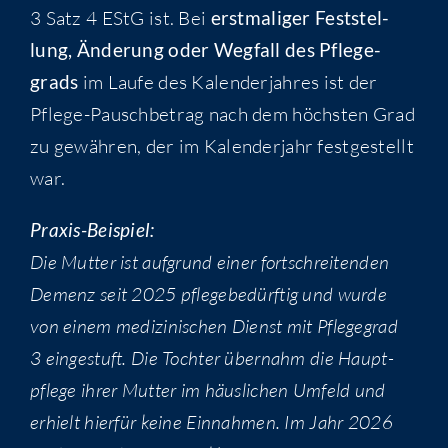
3 Satz 4 EStG ist. Bei
erst­ma­li­ger Fest­stel­
lung, Ände­rung oder Weg­fall des Pfle­ge­
grads
im Lau­fe des Kalen­der­jah­res ist der
Pfle­ge-Pausch­be­trag nach dem höchs­ten Grad
zu gewäh­ren, der im Kalen­der­jahr fest­ge­stellt
war.
Pra­xis-Bei­spiel:
Die Mut­ter ist auf­grund einer fort­schrei­ten­den
Demenz seit 2025 pfle­ge­be­dürf­tig und wur­de
von einem medi­zi­ni­schen Dienst mit Pfle­ge­grad
3 ein­ge­stuft. Die Toch­ter über­nahm die Haupt­
pfle­ge ihrer Mut­ter im häus­li­chen Umfeld und
erhielt hier­für kei­ne Ein­nah­men. Im Jahr 2026