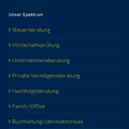
Unser Spek­trum
Steu­er­be­ra­tung
Wirt­schafts­prü­fung
Unter­neh­mens­be­ra­tung
Pri­va­te Vermögensberatung
Nach­fol­ge­be­ra­tung
Fami­­ly-Office
Buchhaltung/​​Jahresabschluss