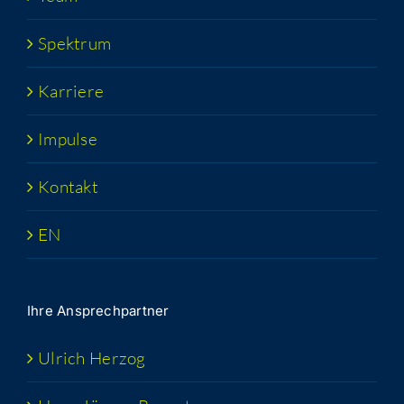
Spek­trum
Kar­rie­re
Impul­se
Kon­takt
EN
Ihre Ansprech­part­ner
Ulrich Her­zog