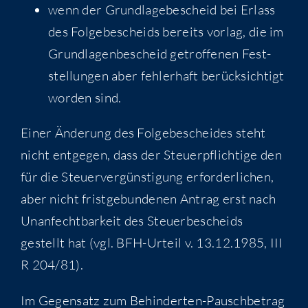
wenn der Grund­la­ge­be­scheid bei Erlass
des Fol­ge­be­scheids bereits vor­lag, die im
Grund­la­gen­be­scheid getrof­fe­nen Fest­
stel­lun­gen aber feh­ler­haft berück­sich­tigt
wor­den sind.
Einer Ände­rung des Fol­ge­be­schei­des steht
nicht ent­ge­gen, dass der Steu­er­pflich­ti­ge den
für die Steu­er­ver­güns­ti­gung erfor­der­li­chen,
aber nicht frist­ge­bun­de­nen Antrag erst nach
Unan­fecht­bar­keit des Steu­er­be­scheids
gestellt hat (vgl. BFH-Urteil v. 13.12.1985, III
R 204/81).
Im Gegen­satz zum Behin­der­ten-Pausch­be­trag