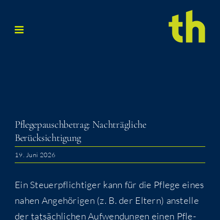
Zum
Inhalt
springen
Pfle­ge­pausch­be­trag: Nach­träg­li­che
Berücksichtigung
19. Juni 2026
Ein Steu­er­pflich­ti­ger kann für die Pfle­ge eines
nahen Ange­hö­ri­gen (z. B. der Eltern) anstel­le
der tat­säch­li­chen Auf­wen­dun­gen einen Pfle­