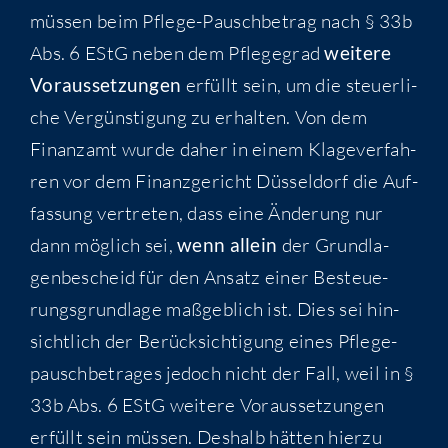
müs­sen beim Pfle­ge-Pausch­be­trag nach § 33b
Abs. 6 EStG neben dem Pfle­ge­grad
wei­te­re
Vor­aus­set­zun­gen
erfüllt sein, um die steu­er­li­
che Ver­güns­ti­gung zu erhal­ten. Von dem
Finanz­amt wur­de daher in einem Kla­ge­ver­fah­
ren vor dem Finanz­ge­richt Düs­sel­dorf die Auf­
fas­sung ver­tre­ten, dass eine Ände­rung nur
dann mög­lich sei,
wenn allein
der Grund­la­
gen­be­scheid für den Ansatz einer Besteue­
rungs­grund­la­ge maß­geb­lich ist. Dies sei hin­
sicht­lich der Berück­sich­ti­gung eines Pfle­ge­
pausch­be­tra­ges jedoch nicht der Fall, weil in §
33b Abs. 6 EStG wei­te­re Vor­aus­set­zun­gen
erfüllt sein müs­sen. Des­halb hät­ten hier­zu