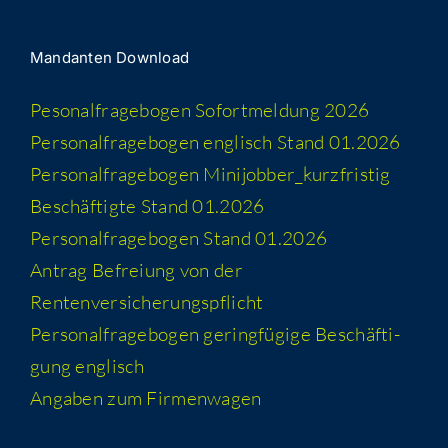
Man­dan­ten Download
Peso­nal­fra­ge­bo­gen Sofort­mel­dung 2026
Per­so­nal­fra­ge­bo­gen eng­lisch Stand 01.2026
Per­so­nal­fra­ge­bo­gen Minijobber_​kurzfristig
Beschäf­tig­te Stand 01.2026
Per­so­nal­fra­ge­bo­gen Stand 01.2026
Antrag Befrei­ung von der
Rentenversicherungspflicht
Per­so­nal­fra­ge­bo­gen gering­fü­gi­ge Beschäf­ti­
gung englisch
Anga­ben zum Firmenwagen