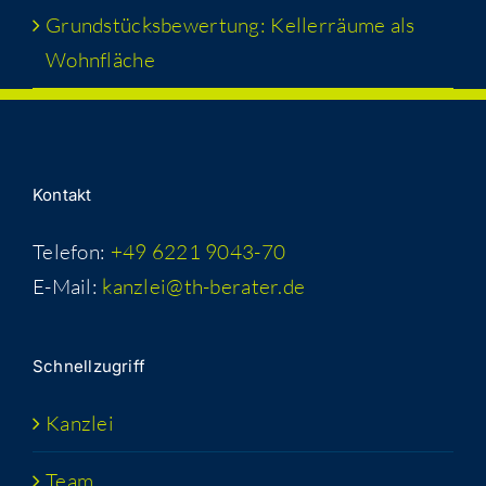
Grund­stücks­be­wer­tung: Kel­ler­räu­me als
Wohnfläche
Kon­takt
Telefon:
+49 6221 9043-70
E-Mail:
kanzlei@th-berater.de
Schnell­zu­griff
Kanz­lei
Team