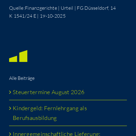
Quelle:Finanzgerichte | Urteil | FG Düs­sel­dorf, 14
K 1541/24 E | 19-10-2025
Alle Bei­trä­ge
Steu­er­ter­mi­ne August 2026
Kin­der­geld: Fern­lehr­gang als
Berufsausbildung
Inner­ge­mein­schaft­li­che Lie­fe­rung: