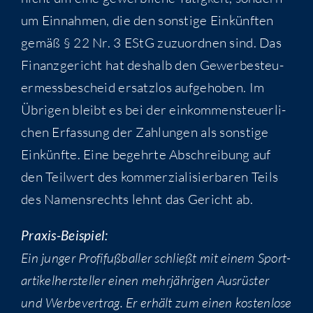
um Ein­nah­men, die den sons­ti­ge Ein­künf­ten
gemäß § 22 Nr. 3 EStG zuzu­ord­nen sind. Das
Finanz­ge­richt hat des­halb den Gewer­be­steu­
er­mess­be­scheid ersatz­los auf­ge­ho­ben. Im
Übri­gen bleibt es bei der ein­kom­men­steu­er­li­
chen Erfas­sung der Zah­lun­gen als sons­ti­ge
Ein­künf­te. Eine begehr­te Abschrei­bung auf
den Teil­wert des kom­mer­zia­li­sier­ba­ren Teils
des Namens­rechts lehnt das Gericht ab.
Pra­xis-Bei­spiel:
Ein jun­ger Pro­fi­fuß­bal­ler schließt mit einem Sport­
ar­ti­kel­her­stel­ler einen mehr­jäh­ri­gen Aus­rüs­ter
und Wer­be­ver­trag. Er erhält zum einen kos­ten­lo­se