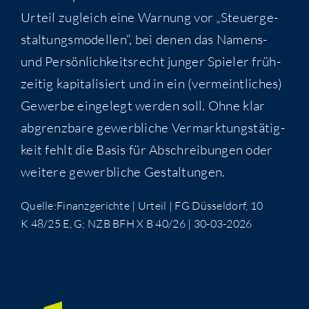
Urteil zugleich eine War­nung vor „Steu­er­ge­
stal­tungs­mo­del­len“, bei denen das Namens-
und Per­sön­lich­keits­recht jun­ger Spie­ler früh­
zei­tig kapi­ta­li­siert und in ein (ver­meint­li­ches)
Gewer­be ein­ge­legt wer­den soll. Ohne klar
abgrenz­ba­re gewerb­li­che Ver­mark­tungs­tä­tig­
keit fehlt die Basis für Abschrei­bun­gen oder
wei­te­re gewerb­li­che Gestaltungen.
Quelle:Finanzgerichte | Urteil | FG Düs­sel­dorf, 10
K 48/25 E, G; NZB BFH X B 40/26 | 30-03-2026