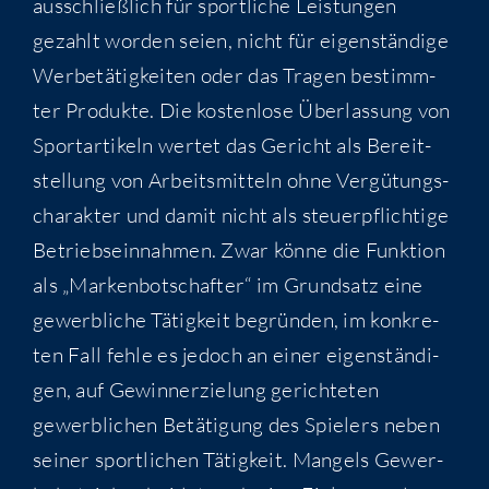
aus­schließ­lich für sport­li­che Leis­tun­gen
gezahlt wor­den sei­en, nicht für eigen­stän­di­ge
Wer­be­tä­tig­kei­ten oder das Tra­gen bestimm­
ter Pro­duk­te. Die kos­ten­lo­se Über­las­sung von
Sport­ar­ti­keln wer­tet das Gericht als Bereit­
stel­lung von Arbeits­mit­teln ohne Ver­gü­tungs­
cha­rak­ter und damit nicht als steu­er­pflich­ti­ge
Betriebs­ein­nah­men. Zwar kön­ne die Funk­ti­on
als „Mar­ken­bot­schaf­ter“ im Grund­satz eine
gewerb­li­che Tätig­keit begrün­den, im kon­kre­
ten Fall feh­le es jedoch an einer eigen­stän­di­
gen, auf Gewinn­erzie­lung gerich­te­ten
gewerb­li­chen Betä­ti­gung des Spie­lers neben
sei­ner sport­li­chen Tätig­keit. Man­gels Gewer­