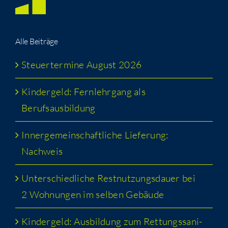
Alle Bei­trä­ge
Steu­er­ter­mi­ne August 2026
Kin­der­geld: Fern­lehr­gang als
Berufsausbildung
Inner­ge­mein­schaft­li­che Lie­fe­rung:
Nachweis
Unter­schied­li­che Rest­nut­zungs­dau­er bei
2 Woh­nun­gen im sel­ben Gebäude
Kin­der­geld: Aus­bil­dung zum Ret­tungs­sa­ni­