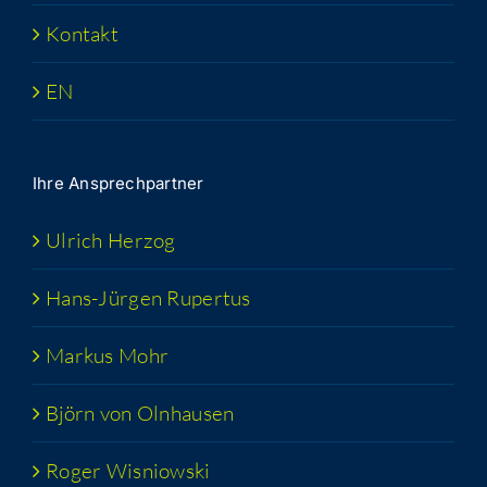
Kon­takt
EN
Ihre Ansprech­part­ner
Ulrich Her­zog
Hans-Jür­­gen Rupertus
Mar­kus Mohr
Björn von Olnhausen
Roger Wis­niow­ski