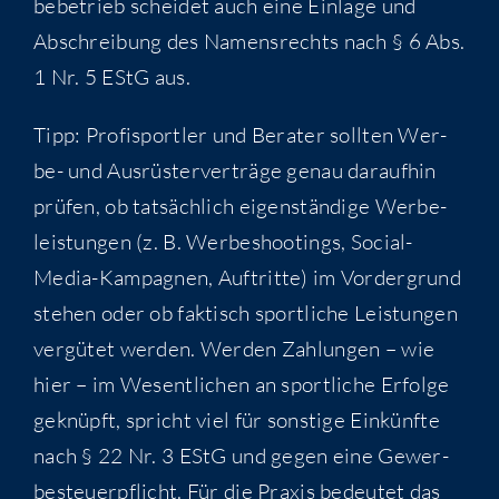
be­be­trieb schei­det auch eine Ein­la­ge und
Abschrei­bung des Namens­rechts nach § 6 Abs.
1 Nr. 5 EStG aus.
Tipp: Pro­fi­sport­ler und Bera­ter soll­ten Wer­
be- und Aus­rüs­ter­ver­trä­ge genau dar­auf­hin
prü­fen, ob tat­säch­lich eigen­stän­di­ge Wer­be­
leis­tun­gen (z. B. Wer­be­shoo­tings, Social-
Media-Kam­pa­gnen, Auf­trit­te) im Vor­der­grund
ste­hen oder ob fak­tisch sport­li­che Leis­tun­gen
ver­gü­tet wer­den. Wer­den Zah­lun­gen – wie
hier – im Wesent­li­chen an sport­li­che Erfol­ge
geknüpft, spricht viel für sons­ti­ge Ein­künf­te
nach § 22 Nr. 3 EStG und gegen eine Gewer­
be­steu­er­pflicht. Für die Pra­xis bedeu­tet das