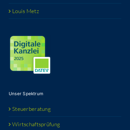
Lou­is Metz
Unser Spek­trum
Steu­er­be­ra­tung
Wirt­schafts­prü­fung