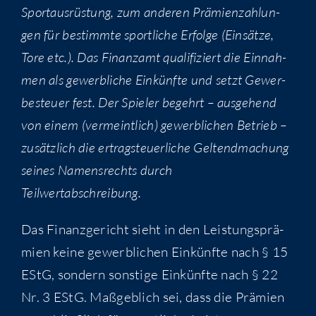
Sport­aus­rüs­tung, zum ande­ren Prä­mi­en­zah­lun­
gen für bestimm­te sport­li­che Erfol­ge (Ein­sät­ze,
Tore etc.). Das Finanz­amt qua­li­fi­ziert die Ein­nah­
men als gewerb­li­che Ein­künf­te und setzt Gewer­
be­steu­er fest. Der Spie­ler begehrt – aus­ge­hend
von einem (ver­meint­lich) gewerb­li­chen Betrieb –
zusätz­lich die ertrag­steu­er­li­che Gel­tend­ma­chung
sei­nes Namens­rechts durch
Teilwertabschreibung.
Das Finanz­ge­richt sieht in den Leis­tungs­prä­
mi­en kei­ne gewerb­li­chen Ein­künf­te nach § 15
EStG, son­dern sons­ti­ge Ein­künf­te nach § 22
Nr. 3 EStG. Maß­geb­lich sei, dass die Prä­mi­en