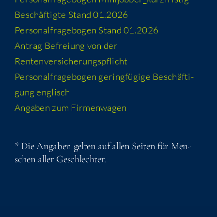
Beschäf­tig­te Stand 01.2026
Per­so­nal­fra­ge­bo­gen Stand 01.2026
Antrag Befrei­ung von der
Rentenversicherungspflicht
Per­so­nal­fra­ge­bo­gen gering­fü­gi­ge Beschäf­ti­
gung englisch
Anga­ben zum Firmenwagen
* Die Anga­ben gel­ten auf allen Sei­ten für Men­
schen aller Geschlechter.