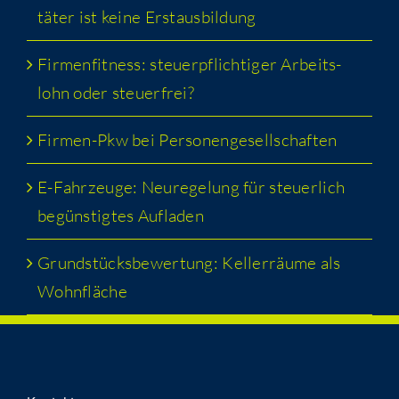
tä­ter ist kei­ne Erstausbildung
Fir­men­fit­ness: steu­er­pflich­ti­ger Arbeits­
lohn oder steuerfrei?
Fir­men-Pkw bei Personengesellschaften
E-Fahr­zeu­ge: Neu­re­ge­lung für steu­er­lich
begüns­tig­tes Aufladen
Grund­stücks­be­wer­tung: Kel­ler­räu­me als
Wohnfläche