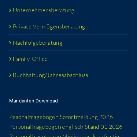
Unter­neh­mens­be­ra­tung
Pri­va­te Vermögensberatung
Nach­fol­ge­be­ra­tung
Fami­­ly-Office
Buchhaltung/​​Jahresabschluss
Man­dan­ten Download
Peso­nal­fra­ge­bo­gen Sofort­mel­dung 2026
Per­so­nal­fra­ge­bo­gen eng­lisch Stand 01.2026
Per­so­nal­fra­ge­bo­gen Minijobber_​kurzfristig