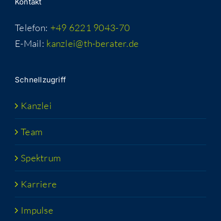
Kon­takt
Telefon:
+49 6221 9043-70
E-Mail:
kanzlei@th-berater.de
Schnell­zu­griff
Kanz­lei
Team
Spek­trum
Kar­rie­re
Impul­se