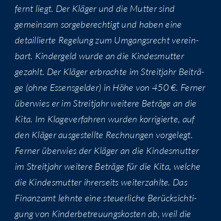
fernt liegt. Der Klä­ger und die Mut­ter sind
gemein­sam sor­ge­be­rech­tigt und haben eine
detail­lier­te Rege­lung zum Umgangs­recht ver­ein­
bart. Kin­der­geld wur­de an die Kin­des­mut­ter
gezahlt. Der Klä­ger erbrach­te im Streit­jahr Bei­trä­
ge (ohne Essens­gel­der) in Höhe von 450 €. Fer­ner
über­wies er im Streit­jahr wei­te­re Beträ­ge an die
Kita. Im Kla­ge­ver­fah­ren wur­den kor­ri­gier­te, auf
den Klä­ger aus­ge­stell­te Rech­nun­gen vor­ge­legt.
Fer­ner über­wies der Klä­ger an die Kin­des­mut­ter
im Streit­jahr wei­te­re Beträ­ge für die Kita, wel­che
die Kin­des­mut­ter ihrer­seits wei­ter­zahl­te. Das
Finanz­amt lehn­te eine steu­er­li­che Berück­sich­ti­
gung von Kin­der­be­treu­ungs­kos­ten ab, weil die