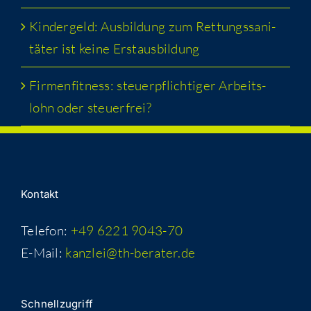
Kin­der­geld: Aus­bil­dung zum Ret­tungs­sa­ni­
tä­ter ist kei­ne Erstausbildung
Fir­men­fit­ness: steu­er­pflich­ti­ger Arbeits­
lohn oder steuerfrei?
Kon­takt
Telefon:
+49 6221 9043-70
E-Mail:
kanzlei@th-berater.de
Schnell­zu­griff