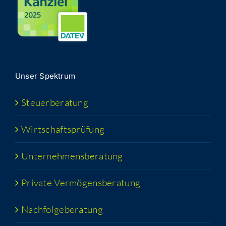
Unser Spek­trum
Steu­er­be­ra­tung
Wirt­schafts­prü­fung
Unter­neh­mens­be­ra­tung
Pri­va­te Vermögensberatung
Nach­fol­ge­be­ra­tung