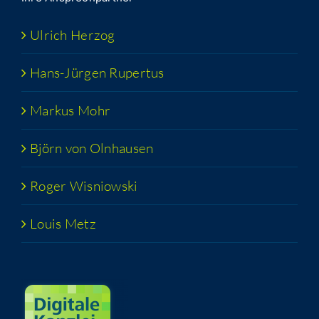
Ulrich Her­zog
Hans-Jür­­gen Rupertus
Mar­kus Mohr
Björn von Olnhausen
Roger Wis­niow­ski
Lou­is Metz