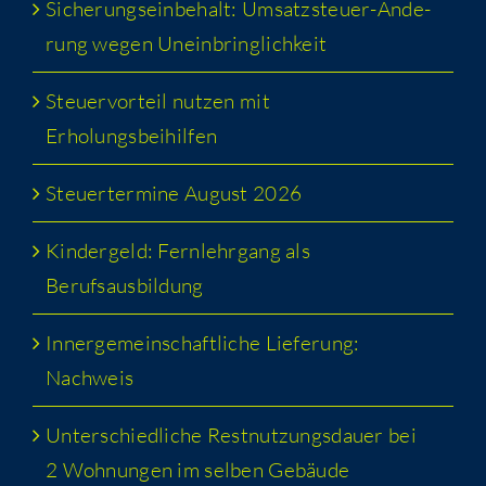
Siche­rungs­ein­be­halt: Umsatz­steu­er-Ände­
rung wegen Uneinbringlichkeit
Steu­er­vor­teil nut­zen mit
Erholungsbeihilfen
Steu­er­ter­mi­ne August 2026
Kin­der­geld: Fern­lehr­gang als
Berufsausbildung
Inner­ge­mein­schaft­li­che Lie­fe­rung:
Nachweis
Unter­schied­li­che Rest­nut­zungs­dau­er bei
2 Woh­nun­gen im sel­ben Gebäude