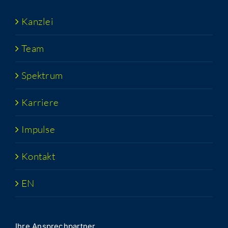
Kanz­lei
Team
Spek­trum
Kar­rie­re
Impul­se
Kon­takt
EN
Ihre Ansprech­part­ner