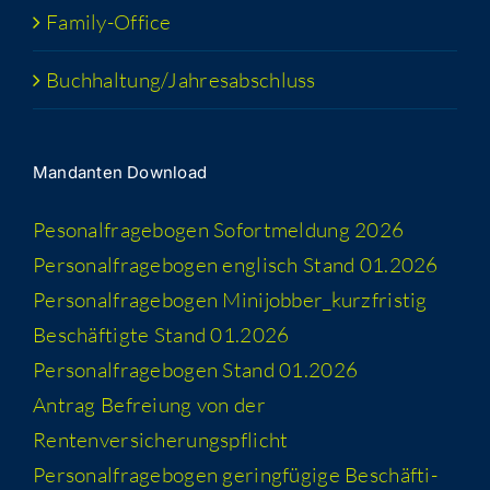
Fami­­ly-Office
Buchhaltung/​​Jahresabschluss
Man­dan­ten Download
Peso­nal­fra­ge­bo­gen Sofort­mel­dung 2026
Per­so­nal­fra­ge­bo­gen eng­lisch Stand 01.2026
Per­so­nal­fra­ge­bo­gen Minijobber_​kurzfristig
Beschäf­tig­te Stand 01.2026
Per­so­nal­fra­ge­bo­gen Stand 01.2026
Antrag Befrei­ung von der
Rentenversicherungspflicht
Per­so­nal­fra­ge­bo­gen gering­fü­gi­ge Beschäf­ti­