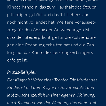
Kin­des han­deln, das zum Haus­halt des Steu­er­
pflich­ti­gen gehört und das 14. Lebens­jahr
noch nicht voll­endet hat. Wei­te­re Vor­aus­set­
zung für den Abzug der Auf­wen­dun­gen ist,
dass der Steu­er­pflich­ti­ge für die Auf­wen­dun­
gen eine Rech­nung erhal­ten hat und die Zah­
lung auf das Kon­to des Leis­tungs­er­brin­gers
erfolgt ist.
Pra­xis-Bei­spiel:
Der Klä­ger ist Vater einer Toch­ter. Die Mut­ter des
Kin­des ist mit dem Klä­ger nicht ver­hei­ra­tet und
lebt zwi­schen­zeit­lich in einer eige­nen Woh­nung,
die 4 Kilo­me­ter von der Woh­nung des Vaters ent­