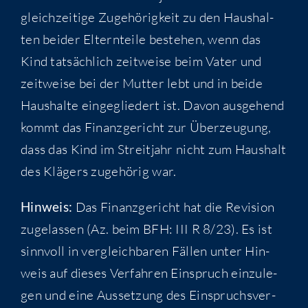
gleich­zei­ti­ge Zuge­hö­rig­keit zu den Haus­hal­
ten bei­der Eltern­tei­le bestehen, wenn das
Kind tat­säch­lich zeit­wei­se beim Vater und
zeit­wei­se bei der Mut­ter lebt und in bei­de
Haus­hal­te ein­ge­glie­dert ist. Davon aus­ge­hend
kommt das Finanz­ge­richt zur Über­zeu­gung,
dass das Kind im Streit­jahr nicht zum Haus­halt
des Klä­gers zuge­hö­rig war.
Hin­weis:
Das Finanz­ge­richt hat die Revi­si­on
zuge­las­sen (Az. beim BFH: III R 8/23). Es ist
sinn­voll in ver­gleich­ba­ren Fäl­len unter Hin­
weis auf die­ses Ver­fah­ren Ein­spruch ein­zu­le­
gen und eine Aus­set­zung des Ein­spruchs­ver­