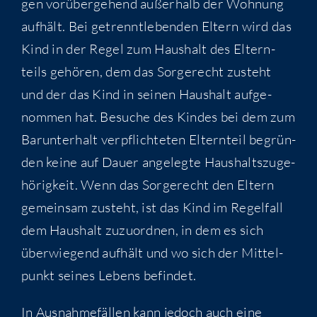
gen vor­über­ge­hend außer­halb der Woh­nung
auf­hält. Bei getrennt­le­ben­den Eltern wird das
Kind in der Regel zum Haus­halt des Eltern­
teils gehö­ren, dem das Sor­ge­recht zusteht
und der das Kind in sei­nen Haus­halt auf­ge­
nom­men hat. Besu­che des Kin­des bei dem zum
Bar­un­ter­halt ver­pflich­te­ten Eltern­teil begrün­
den kei­ne auf Dau­er ange­leg­te Haus­halts­zu­ge­
hö­rig­keit. Wenn das Sor­ge­recht den Eltern
gemein­sam zusteht, ist das Kind im Regel­fall
dem Haus­halt zuzu­ord­nen, in dem es sich
über­wie­gend auf­hält und wo sich der Mit­tel­
punkt sei­nes Lebens befindet.
In Aus­nah­me­fäl­len kann jedoch auch eine