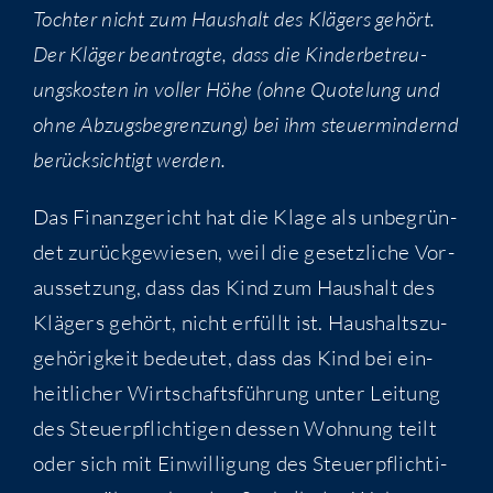
Toch­ter nicht zum Haus­halt des Klä­gers gehört.
Der Klä­ger bean­trag­te, dass die Kin­der­be­treu­
ungs­kos­ten in vol­ler Höhe (ohne Quo­telung und
ohne Abzugs­be­gren­zung) bei ihm steu­er­min­dernd
berück­sich­tigt werden.
Das Finanz­ge­richt hat die Kla­ge als unbe­grün­
det zurück­ge­wie­sen, weil die gesetz­li­che Vor­
aus­set­zung, dass das Kind zum Haus­halt des
Klä­gers gehört, nicht erfüllt ist. Haus­halts­zu­
ge­hö­rig­keit bedeu­tet, dass das Kind bei ein­
heit­li­cher Wirt­schafts­füh­rung unter Lei­tung
des Steu­er­pflich­ti­gen des­sen Woh­nung teilt
oder sich mit Ein­wil­li­gung des Steu­er­pflich­ti­