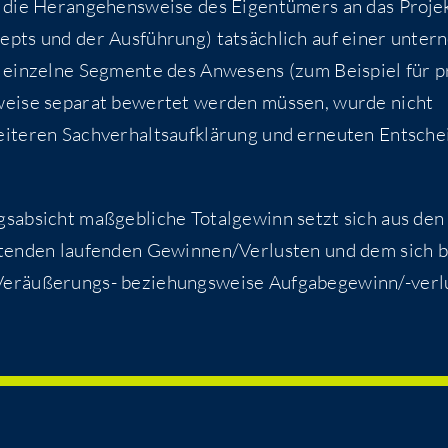
die Her­an­ge­hens­wei­se des Eigen­tü­mers an das Pro­je
zepts und der Aus­füh­rung) tat­säch­lich auf einer unter­
b ein­zel­ne Seg­men­te des Anwe­sens (zum Bei­spiel für p
r­wei­se sepa­rat bewer­tet wer­den müs­sen, wur­de nicht
te­ren Sach­ver­halts­auf­klä­rung und erneu­ten Ent­sche
­ab­sicht maß­geb­li­che Total­ge­winn setzt sich aus den
r­ten­den lau­fen­den Gewinnen/​Verlusten und dem sich b
er­äu­ße­rungs- bezie­hungs­wei­se Auf­ga­be­ge­win­n/-ver­l