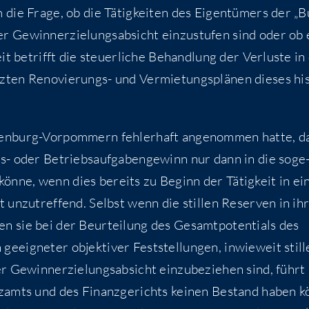
ie Fra­ge, ob die Tätig­kei­ten des Eigen­tü­mers der „B
r Gewinn­erzie­lungs­ab­sicht ein­zu­stu­fen sind oder ob 
it betrifft die steu­er­li­che Behand­lung der Ver­lus­te in
ten Reno­vie­rungs- und Ver­mie­tungs­plä­nen die­ses his
en­burg-Vor­pom­mern feh­ler­haft ange­nom­men hat­te, d
ungs- oder Betriebs­auf­ga­ben­ge­winn nur dann in die soge
n kön­ne, wenn dies bereits zu Beginn der Tätig­keit in e
t unzu­tref­fend. Selbst wenn die stil­len Reser­ven in i
 sie bei der Beur­tei­lung des Gesamt­po­ten­ti­als des
eig­ne­ter objek­ti­ver Fest­stel­lun­gen, inwie­weit stil­l
 Gewinn­erzie­lungs­ab­sicht ein­zu­be­zie­hen sind, führt
nz­amts und des Finanz­ge­richts kei­nen Bestand haben k