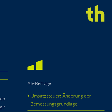
Alle Bei­trä­ge
Umsatz­steu­er: Ände­rung der
ieb
Bemessungsgrundlage
­ge