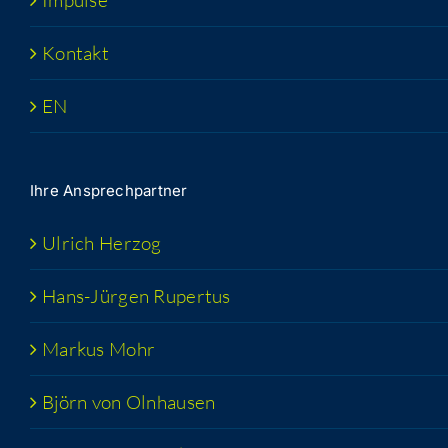
Impul­se
Kon­takt
EN
Ihre Ansprech­part­ner
Ulrich Her­zog
Hans-Jür­­gen Rupertus
Mar­kus Mohr
Björn von Olnhausen