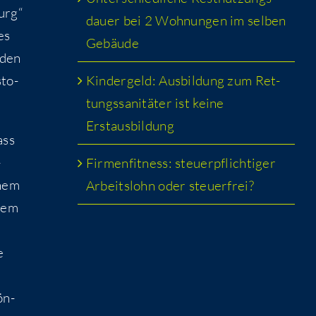
urg“
dau­er bei 2 Woh­nun­gen im sel­ben
es
Gebäude
 den
Kin­der­geld: Aus­bil­dung zum Ret­
­to­
tungs­sa­ni­tä­ter ist kei­ne
Erstausbildung
ass
­
Fir­men­fit­ness: steu­er­pflich­ti­ger
inem
Arbeits­lohn oder steuerfrei?
hrem
e
ön­