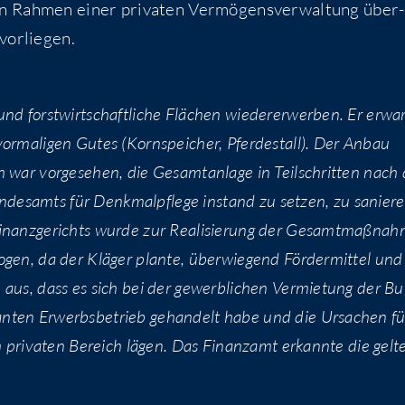
 Rah­men einer pri­va­ten Ver­mö­gens­ver­wal­tung über­
 vorliegen.
nd forst­wirt­schaft­li­che Flä­chen wie­der­erwer­ben. Er erwa
­ma­li­gen Gutes (Korn­spei­cher, Pfer­de­stall). Der Anbau
 war vor­ge­se­hen, die Gesamt­an­la­ge in Teil­schrit­ten nach
­des­amts für Denk­mal­pfle­ge instand zu set­zen, zu sanie­r
inanz­ge­richts wur­de zur Rea­li­sie­rung der Gesamt­maß­nah
en, da der Klä­ger plan­te, über­wie­gend För­der­mit­tel und
 aus, dass es sich bei der gewerb­li­chen Ver­mie­tung der Bu
an­ten Erwerbs­be­trieb gehan­delt habe und die Ursa­chen fü
h im pri­va­ten Bereich lägen. Das Finanz­amt erkann­te die gel­