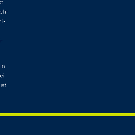
kt
neh­
ri­
i­
 in
ei
ust