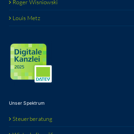
Roger Wis­niow­ski
Lou­is Metz
Unser Spek­trum
Steu­er­be­ra­tung