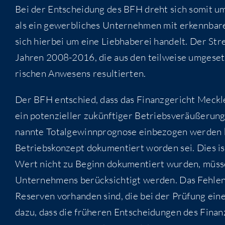
Bei der Ent­schei­dung des BFH dreht sich somit um d
als ein gewerb­li­ches Unter­neh­men mit erkenn­ba­re
sich hier­bei um eine Lieb­ha­be­rei han­delt. Der Stre
Jah­ren 2008-2016, die aus den teil­wei­se umge­setz­
ri­schen Anwe­sens resultierten.
Der BFH ent­schied, dass das Finanz­ge­richt Meck­l
ein poten­zi­el­ler zukünf­ti­ger Betriebs­ver­äu­ße­r
nann­te Total­ge­winn­pro­gno­se ein­be­zo­gen wer­de
Betriebs­kon­zept doku­men­tiert wor­den sei. Dies is
Wert nicht zu Beginn doku­men­tiert wur­den, müs­sen
Unter­neh­mens berück­sich­tigt wer­den. Das Feh­len ge
Reser­ven vor­han­den sind, die bei der Prü­fung einer
dazu, dass die frü­he­ren Ent­schei­dun­gen des Fina