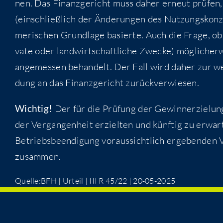
nen. Das Finanz­ge­richt muss daher erneut prü­fen, 
(ein­schließ­lich der Ände­run­gen des Nut­zungs­kon­
me­ri­schen Grund­la­ge basier­te. Auch die Fra­ge, o
va­te oder land­wirt­schaft­li­che Zwe­cke) mög­li­che
ange­mes­sen behan­delt. Der Fall wird daher zur wei­
dung an das Finanz­ge­richt zurückverwiesen.
Wich­tig!
Der für die Prü­fung der Gewinn­erzie­lungs
der Ver­gan­gen­heit erziel­ten und künf­tig zu erwa
Betriebs­be­en­di­gung vor­aus­sicht­lich erge­ben­den V
zusammen.
Quelle:BFH | Urteil | III R 45/22 | 20-05-2025