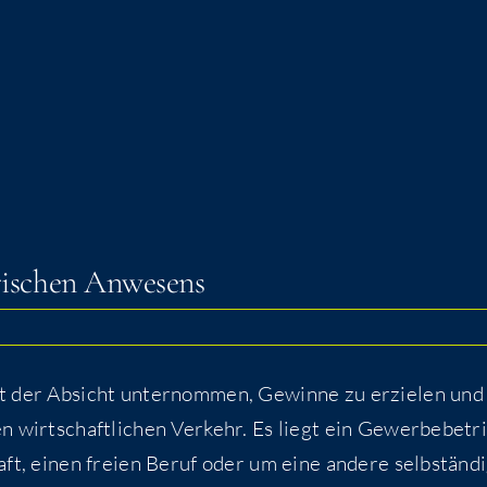
o­ri­schen Anwesens
 mit der Absicht unter­nom­men, Gewin­ne zu erzie­len und
n wirt­schaft­li­chen Ver­kehr. Es liegt ein Gewer­be­be­tr
ft, einen frei­en Beruf oder um eine ande­re selb­stän­di