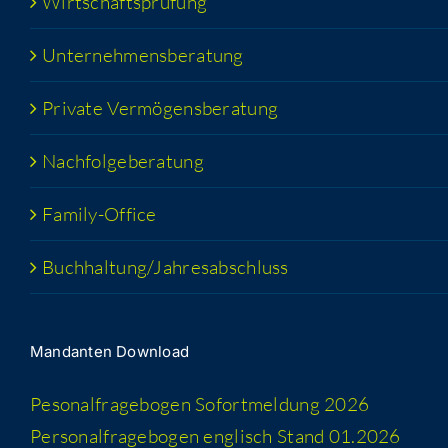
Wirt­schafts­prü­fung
Unter­neh­mens­be­ra­tung
Pri­va­te Vermögensberatung
Nach­fol­ge­be­ra­tung
Fami­­ly-Office
Buchhaltung/​​Jahresabschluss
Man­dan­ten Download
Peso­nal­fra­ge­bo­gen Sofort­mel­dung 2026
Per­so­nal­fra­ge­bo­gen eng­lisch Stand 01.2026