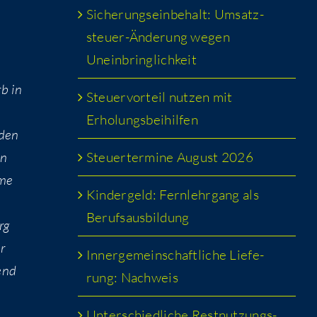
Siche­rungs­ein­be­halt: Umsatz­
steu­er-Ände­rung wegen
Uneinbringlichkeit
rb in
Steu­er­vor­teil nut­zen mit
Erholungsbeihilfen
 den
Steu­er­ter­mi­ne August 2026
en
­me
Kin­der­geld: Fern­lehr­gang als
Berufsausbildung
rg
r
Inner­ge­mein­schaft­li­che Lie­fe­
tend
rung: Nachweis
Unter­schied­li­che Rest­nut­zungs­