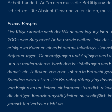
Arbeit han­delt. Außer­dem muss die Betä­ti­gung den
schrei­ten. Die Absicht Gewin­ne zu erzie­len, muss
Pra­xis-Bei­spiel:
Der Klä­ger konn­te nach der Wie­der­ver­ei­ni­gung land- u
2005 eine Burg nebst Anbau sowie wei­te­re Tei­le des vor
erfolg­te im Rah­men eines För­der­mit­tel­an­trags. Danach
Anfor­de­run­gen, Geneh­mi­gun­gen und Auf­la­gen des Lan
und zu moder­ni­sie­ren. Nach den Fest­stel­lun­gen des F
damals ein Zeit­raum von zehn Jah­ren in Betracht gezo­g
Spen­den ein­zu­set­zen. Die Betriebs­prü­fung ging davon
von Beginn an um kei­nen ein­kom­men­steu­er­lich rele­v
die dor­ti­gen Reno­vie­rungs­tä­tig­kei­ten aus­schließ­lic
gemach­ten Ver­lus­te nicht an.