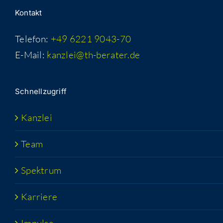
Kon­takt
Telefon:
+49 6221 9043-70
E-Mail:
kanzlei@th-berater.de
Schnell­zu­griff
Kanz­lei
Team
Spek­trum
Kar­rie­re