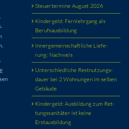
Steu­er­ter­mi­ne August 2026
u
Kin­der­geld: Fern­lehr­gang als
i­
Berufsausbildung
en
Inner­ge­mein­schaft­li­che Lie­fe­
n.
rung: Nachweis
s
ng
Unter­schied­li­che Rest­nut­zungs­
­sen
dau­er bei 2 Woh­nun­gen im sel­ben
Gebäude
h
Kin­der­geld: Aus­bil­dung zum Ret­
tungs­sa­ni­tä­ter ist kei­ne
Erstausbildung