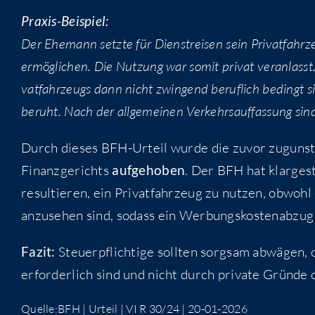
Pra­xis-Bei­spiel:
Der Ehe­mann setz­te für Dienst­rei­sen sein Pri­vat­fahr
ermög­li­chen. Die Nut­zung war somit pri­vat ver­an­lass
vat­fahr­zeugs dann nicht zwin­gend beruf­lich bedingt s
beruht. Nach der all­ge­mei­nen Ver­kehrs­auf­fas­sung s
Durch die­ses BFH-Urteil wur­de die zuvor zuguns­ten
Finanz­ge­richts
auf­ge­ho­ben
. Der BFH hat klar­ge­st
resul­tie­ren, ein Pri­vat­fahr­zeug zu nut­zen, obwoh
anzu­se­hen sind, sodass ein Wer­bungs­kos­ten­ab­zu
Fazit:
Steu­er­pflich­ti­ge soll­ten sorg­sam abwä­gen,
erfor­der­lich sind und nicht durch pri­va­te Grün­de
Quelle:BFH | Urteil | VI R 30/24 | 20-01-2026