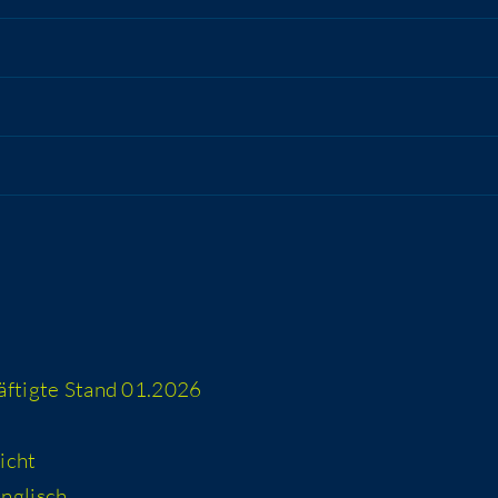
häf­tig­te Stand 01.2026
icht
 englisch