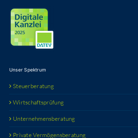
Unser Spek­trum
Steu­er­be­ra­tung
Wirt­schafts­prü­fung
Unter­neh­mens­be­ra­tung
Pri­va­te Vermögensberatung