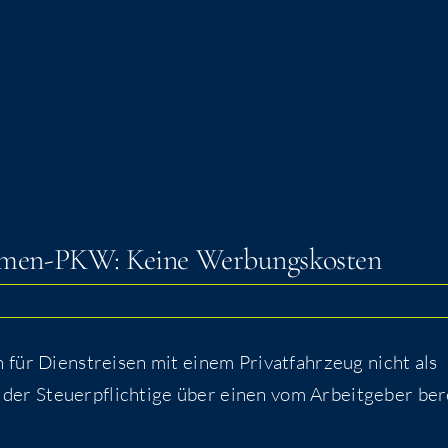
 Fir­men-PKW: Kei­ne Werbungskosten
n für Dienst­rei­sen mit einem Pri­vat­fahr­zeug nicht als
er Steu­er­pflich­ti­ge über einen vom Arbeit­ge­ber ber