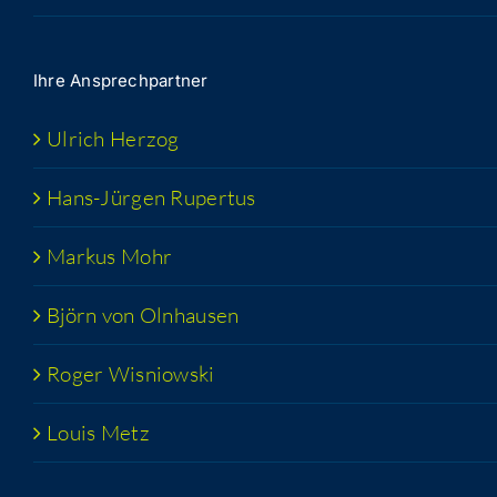
Ihre Ansprech­part­ner
Ulrich Her­zog
Hans-Jür­­gen Rupertus
Mar­kus Mohr
Björn von Olnhausen
Roger Wis­niow­ski
Lou­is Metz