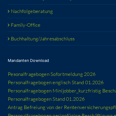
Nach­fol­ge­be­ra­tung
Fami­­ly-Office
Buchhaltung/​​Jahresabschluss
Man­dan­ten Download
Peso­nal­fra­ge­bo­gen Sofort­mel­dung 2026
Per­so­nal­fra­ge­bo­gen eng­lisch Stand 01.2026
Per­so­nal­fra­ge­bo­gen Minijobber_​kurzfristig Besc
Per­so­nal­fra­ge­bo­gen Stand 01.2026
Antrag Befrei­ung von der Rentenversicherungspfl
Per­so­nal­fra­ge­bo­gen gering­fü­gi­ge Beschäf­ti­gung