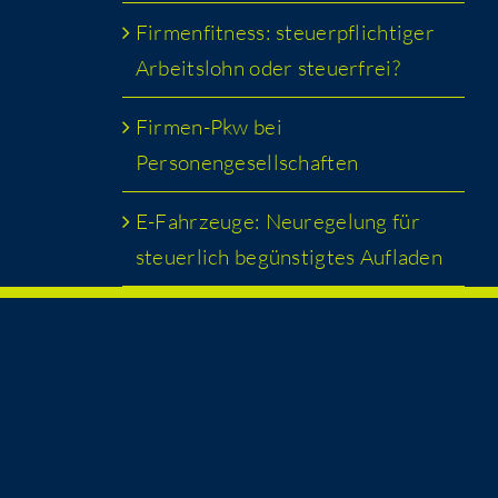
Fir­men­fit­ness: steu­er­pflich­ti­ger
Arbeits­lohn oder steuerfrei?
Fir­men-Pkw bei
Personengesellschaften
E-Fahr­zeu­ge: Neu­re­ge­lung für
steu­er­lich begüns­tig­tes Aufladen