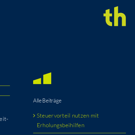
Alle Bei­trä­ge
Steu­er­vor­teil nut­zen mit
eit­
Erholungsbeihilfen