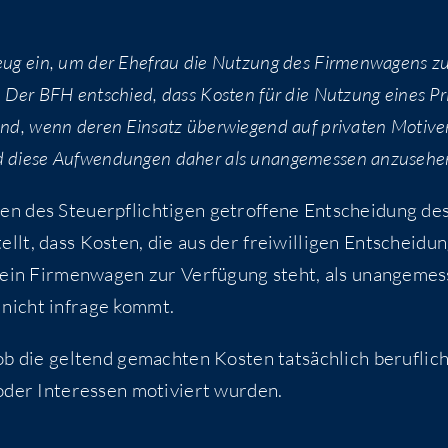
­zeug ein, um der Ehe­frau die Nut­zung des Fir­men­wa­gens z
t. Der BFH ent­schied, dass Kos­ten für die Nut­zung eines Pr
ind, wenn deren Ein­satz über­wie­gend auf pri­va­ten Moti­v
ind die­se Auf­wen­dun­gen daher als unan­ge­mes­sen anzusehe
 des Steu­er­pflich­ti­gen getrof­fe­ne Ent­schei­dung de
ellt, dass Kos­ten, die aus der frei­wil­li­gen Ent­schei­du
l ein Fir­men­wa­gen zur Ver­fü­gung steht, als unan­ge­mes
g nicht infra­ge kommt.
 ob die gel­tend gemach­ten Kos­ten tat­säch­lich beruf­lic
 oder Inter­es­sen moti­viert wurden.