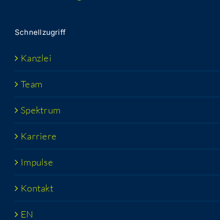
Schnell­zu­griff
Kanz­lei
Team
Spek­trum
Kar­rie­re
Impul­se
Kon­takt
EN