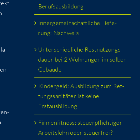
irekt
Berufsausbildung
n.
Inner­ge­mein­schaft­li­che Lie­fe­
rung: Nachweis
Unter­schied­li­che Rest­nut­zungs­
­la­
dau­er bei 2 Woh­nun­gen im sel­ben
Gebäude
den­
Kin­der­geld: Aus­bil­dung zum Ret­
tungs­sa­ni­tä­ter ist kei­ne
Erstausbildung
gen­
m
Fir­men­fit­ness: steu­er­pflich­ti­ger
Arbeits­lohn oder steuerfrei?