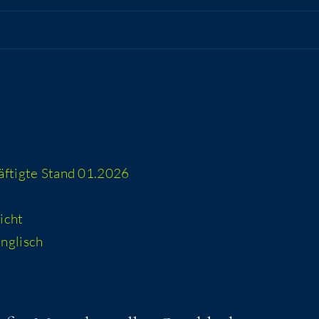
häf­tig­te Stand 01.2026
icht
 englisch