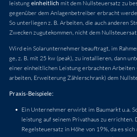
leis­tung
ein­heit­lich
mit dem Null­steu­er­satz zu be
gegen­über dem Anla­gen­be­trei­ber erbracht wer­den
So unter­lie­gen z. B. Arbei­ten, die auch ande­ren 
Zwe­cken zugu­te­kom­men, nicht dem Nullsteuersat
Wird ein Solar­un­ter­neh­mer beauf­tragt, im Rah­m
ge, z. B. mit 25 kw (peak), zu instal­lie­ren, dann u
einer ein­heit­li­chen Leis­tung erbrach­ten Arbei­ten (D
ar­bei­ten, Erwei­te­rung Zäh­ler­schrank) dem Nulls
Pra­xis-Bei­spie­le:
Ein Unter­neh­mer erwirbt im Bau­markt u.a. Schr
leis­tung auf sei­nem Pri­vat­haus zu errich­ten
Regel­steu­er­satz in Höhe von 19%, da es sich 