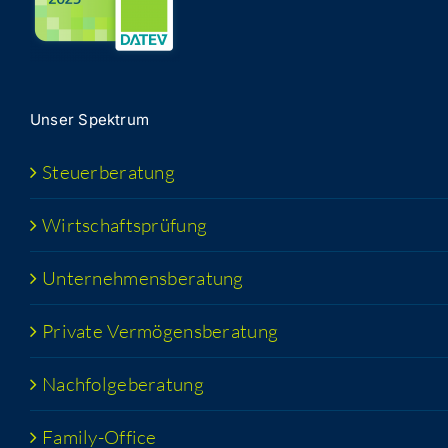
Unser Spek­trum
Steu­er­be­ra­tung
Wirt­schafts­prü­fung
Unter­neh­mens­be­ra­tung
Pri­va­te Vermögensberatung
Nach­fol­ge­be­ra­tung
Fami­­ly-Office