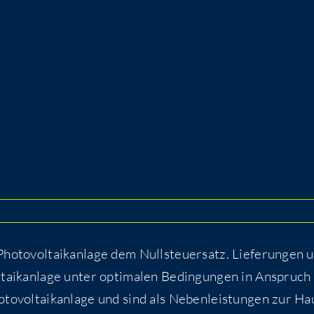
to­vol­ta­ik­an­la­ge dem Null­steu­er­satz. Lie­fe­run­gen 
l­ta­ik­an­la­ge unter opti­ma­len Bedin­gun­gen in Anspruch
to­vol­ta­ik­an­la­ge und sind als Neben­leis­tun­gen zur Ha