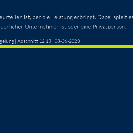
beur­tei­len ist, der die Leis­tung erbringt. Dabei spielt e
eu­er­li­cher Unter­neh­mer ist oder eine Privatperson.
e­lung | Abschnitt 12.18 | 08-06-2023