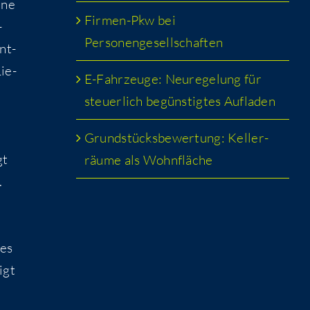
ine
Fir­men-Pkw bei
­
Personengesellschaften
nt­
Lie­
E-Fahr­zeu­ge: Neu­re­ge­lung für
steu­er­lich begüns­tig­tes Aufladen
Grund­stücks­be­wer­tung: Kel­ler­
gt
räu­me als Wohnfläche
.
des
igt