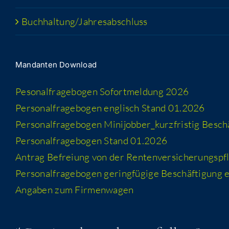
Buchhaltung/​​Jahresabschluss
Man­dan­ten Download
Peso­nal­fra­ge­bo­gen Sofort­mel­dung 2026
Per­so­nal­fra­ge­bo­gen eng­lisch Stand 01.2026
Per­so­nal­fra­ge­bo­gen Minijobber_​kurzfristig Besc
Per­so­nal­fra­ge­bo­gen Stand 01.2026
Antrag Befrei­ung von der Rentenversicherungspfl
Per­so­nal­fra­ge­bo­gen gering­fü­gi­ge Beschäf­ti­gung
Anga­ben zum Firmenwagen