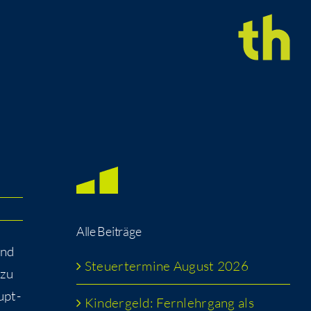
Alle Bei­trä­ge
und
Steu­er­ter­mi­ne August 2026
 zu
upt­
Kin­der­geld: Fern­lehr­gang als