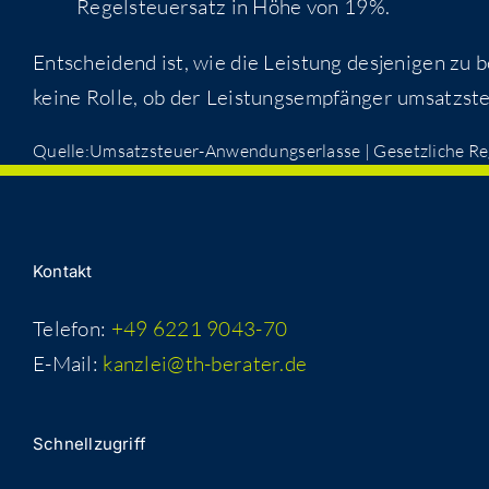
Regel­steu­er­satz in Höhe von 19%.
Ent­schei­dend ist, wie die Leis­tung des­je­ni­gen zu 
kei­ne Rol­le, ob der Leis­tungs­emp­fän­ger umsatz­st
Quelle:Umsatzsteuer-Anwendungserlasse | Gesetz­li­che Reg
Kon­takt
Telefon:
+49 6221 9043-70
E-Mail:
kanzlei@th-berater.de
Schnell­zu­griff