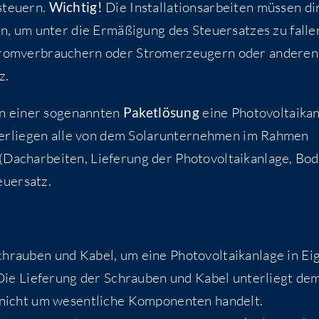
steu­ern.
Wich­tig!
Die Instal­la­ti­ons­ar­bei­ten müs­sen d
, um unter die Ermä­ßi­gung des Steu­er­sat­zes zu fal­le
Strom­ver­brau­chern oder Strom­erzeu­gern oder ande­ren
z.
en einer soge­nann­ten
Paket­lö­sung
eine Pho­to­vol­ta­ik­an
nter­lie­gen alle von dem Solar­un­ter­neh­men im Rah­men
ach­ar­bei­ten, Lie­fe­rung der Pho­to­vol­ta­ik­an­la­ge, Bo
teuersatz.
au­ben und Kabel, um eine Pho­to­vol­ta­ik­an­la­ge in Ei
. Die Lie­fe­rung der Schrau­ben und Kabel unter­liegt de
nicht um wesent­li­che Kom­po­nen­ten handelt.