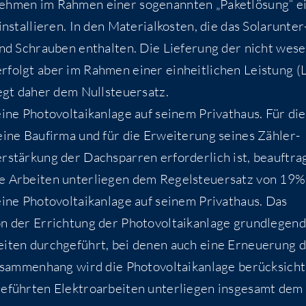
neh­men im Rah­men einer soge­nann­ten „Paket­lö­sung“ e
 instal­lie­ren. In den Mate­ri­al­kos­ten, die das Solar­un­ter
d Schrau­ben ent­hal­ten. Die Lie­fe­rung der nicht wese
folgt aber im Rah­men einer ein­heit­li­chen Leis­tung (
r­liegt daher dem Nullsteuersatz.
e Pho­to­vol­ta­ik­an­la­ge auf sei­nem Pri­vat­haus. Für die
 eine Bau­fir­ma und für die Erwei­te­rung sei­nes Zäh­ler­
­stär­kung der Dach­spar­ren erfor­der­lich ist, beauf­tra
­se Arbei­ten unter­lie­gen dem Regel­steu­er­satz von 19%
e Pho­to­vol­ta­ik­an­la­ge auf sei­nem Pri­vat­haus. Das
 der Errich­tung der Pho­to­vol­ta­ik­an­la­ge grund­le­gend
­bei­ten durch­ge­führt, bei denen auch eine Erneue­rung 
sam­men­hang wird die Pho­to­vol­ta­ik­an­la­ge berück­sich­t
­führ­ten Elek­tro­ar­bei­ten unter­lie­gen ins­ge­samt dem