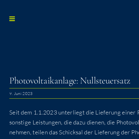
Zum
Inhalt
springen
Pho­to­vol­ta­ik­an­la­ge: Nullsteuersatz
9. Juni 2023
Seit dem 1.1.2023 unter­liegt die Lie­fe­rung einer Pho­
sons­ti­ge Leis­tun­gen, die dazu die­nen, die Pho­to­vo
neh­men, tei­len das Schick­sal der Lie­fe­rung der Pho­