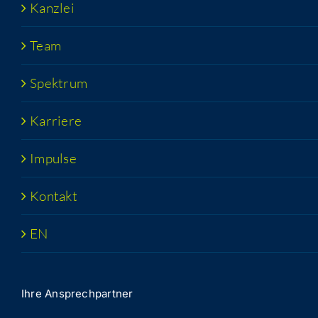
Kanz­lei
Team
Spek­trum
Kar­rie­re
Impul­se
Kon­takt
EN
Ihre Ansprech­part­ner