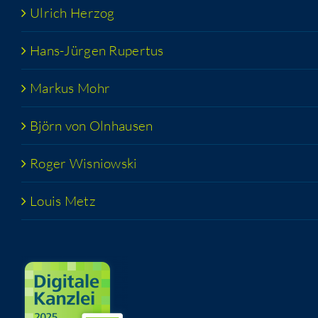
Ulrich Her­zog
Hans-Jür­­gen Rupertus
Mar­kus Mohr
Björn von Olnhausen
Roger Wis­niow­ski
Lou­is Metz