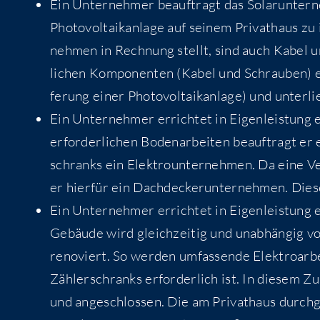
Ein Unter­neh­mer beauf­tragt das Solar­un­ter­
Pho­to­vol­ta­ik­an­la­ge auf sei­nem Pri­vat­haus zu
neh­men in Rech­nung stellt, sind auch Kabel un
li­chen Kom­po­nen­ten (Kabel und Schrau­ben) er
fe­rung einer Pho­to­vol­ta­ik­an­la­ge) und unte
Ein Unter­neh­mer errich­tet in Eigen­leis­tung ein
erfor­der­li­chen Boden­ar­bei­ten beauf­tragt er
schranks ein Elek­tro­un­ter­neh­men. Da eine Ver
er hier­für ein Dach­de­cker­un­ter­neh­men. Die
Ein Unter­neh­mer errich­tet in Eigen­leis­tung ein
Gebäu­de wird gleich­zei­tig und unab­hän­gig von
reno­viert. So wer­den umfas­sen­de Elek­tro­ar
Zäh­ler­schranks erfor­der­lich ist. In die­sem Zu
und ange­schlos­sen. Die am Pri­vat­haus durch­ge