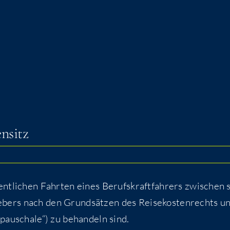
ensitz
t­li­chen Fahr­ten eines Berufs­kraft­fah­rers zwi­schen 
­bers nach den Grund­sät­zen des Rei­se­kos­ten­rechts u
s­pau­scha­le“) zu behan­deln sind.