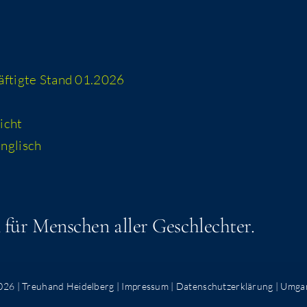
häf­tig­te Stand 01.2026
icht
 englisch
n für Men­schen aller Geschlechter.
026 | Treuhand Heidelberg |
Impressum
|
Datenschutzerklärung
|
Umgan