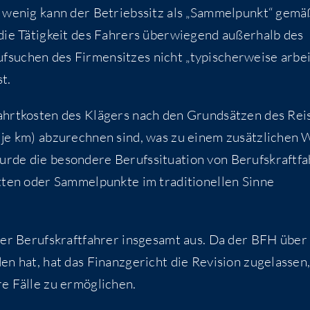
­so wenig kann der Betriebs­sitz als „Sam­mel­punkt“ gemä
ie Tätig­keit des Fah­rers über­wie­gend außer­halb des
­su­chen des Fir­men­sit­zes nicht „typi­scher­wei­se arbe
st.
rt­kos­ten des Klä­gers nach den Grund­sät­zen des Rei­
€ je km) abzu­rech­nen sind, was zu einem zusätz­li­chen 
­de die beson­de­re Berufs­si­tua­ti­on von Berufs­kraft­fa
ten oder Sam­mel­punk­te im tra­di­tio­nel­len Sin­ne
er Berufs­kraft­fah­rer ins­ge­samt aus. Da der BFH über
­den hat, hat das Finanz­ge­richt die Revi­si­on zuge­las­se
­re Fäl­le zu ermöglichen.