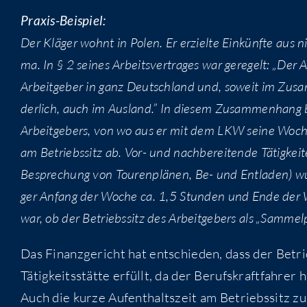
Pra­xis-Bei­spiel:
Der Klä­ger wohnt in Polen. Er erziel­te Ein­künf­te aus nic
ma. In § 2 sei­nes Arbeits­ver­tra­ges war gere­gelt: „Der Ar
Arbeit­ge­ber in ganz Deutsch­land und, soweit im Zusam­
der­lich, auch im Aus­land.” In die­sem Zusam­men­hang b
Arbeit­ge­bers, von wo aus er mit dem LKW sei­ne Woch
am Betriebs­sitz ab. Vor- und nach­be­rei­ten­de Tätig­kei
Bespre­chung von Tou­ren­plä­nen, Be- und Ent­la­den) wur
ger Anfang der Woche ca. 1,5 Stun­den und Ende der Wo
war, ob der Betriebs­sitz des Arbeit­ge­bers als „Sam­mel­p
Das Finanz­ge­richt hat ent­schie­den, dass der Betrie
Tätig­keits­stät­te erfüllt, da der Berufs­kraft­fah­r
Auch die kur­ze Auf­ent­halts­zeit am Betriebs­sitz