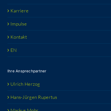
Kar­rie­re
Impul­se
Kon­takt
EN
Ihre Ansprech­part­ner
Ulrich Her­zog
Hans-Jür­­gen Rupertus
Mar­kus Mohr