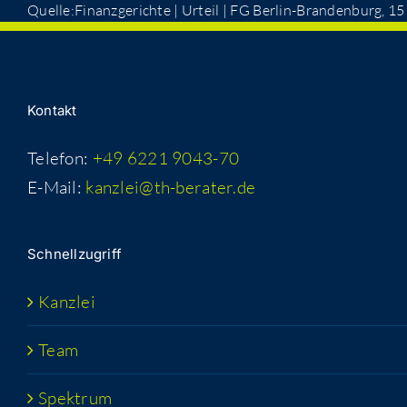
Quelle:Finanzgerichte | Urteil | FG Ber­lin-Bran­den­burg, 
Kon­takt
Telefon:
+49 6221 9043-70
E-Mail:
kanzlei@th-berater.de
Schnell­zu­griff
Kanz­lei
Team
Spek­trum