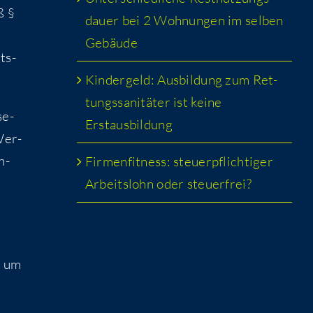
ß §
dau­er bei 2 Woh­nun­gen im sel­ben
Gebäude
its­
Kin­der­geld: Aus­bil­dung zum Ret­
tungs­sa­ni­tä­ter ist kei­ne
se­
Erstausbildung
Wer­
h­
Fir­men­fit­ness: steu­er­pflich­ti­ger
Arbeits­lohn oder steuerfrei?
n, um