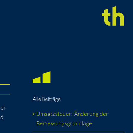
Alle Bei­trä­ge
sei­
Umsatz­steu­er: Ände­rung der
nd
Bemessungsgrundlage