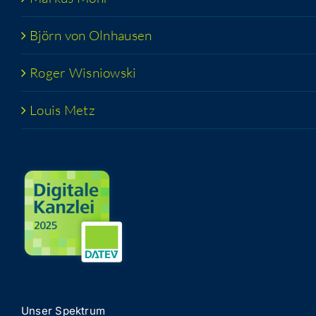
Björn von Olnhausen
Roger Wis­niow­ski
Lou­is Metz
Unser Spek­trum