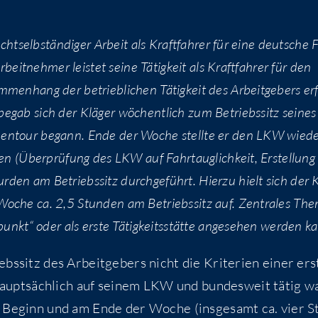
ht­selb­stän­di­ger Arbeit als Kraft­fah­rer für eine deut­sche F
beit­neh­mer leis­tet sei­ne Tätig­keit als Kraft­fah­rer für den
men­hang der betrieb­li­chen Tätig­keit des Arbeit­ge­bers er
egab sich der Klä­ger wöchent­lich zum Betriebs­sitz sei­nes
en­tour begann. Ende der Woche stell­te er den LKW wie­d
­ten (Über­prü­fung des LKW auf Fahr­taug­lich­keit, Erstel­lun
­den am Betriebs­sitz durch­ge­führt. Hier­zu hielt sich der 
che ca. 2,5 Stun­den am Betriebs­sitz auf. Zen­tra­les The
unkt“ oder als ers­te Tätig­keits­stät­te ange­se­hen wer­den k
bs­sitz des Arbeit­ge­bers nicht die Kri­te­ri­en einer ers
er haupt­säch­lich auf sei­nem LKW und bun­des­weit tätig w
 zu Beginn und am Ende der Woche (ins­ge­samt ca. vier S