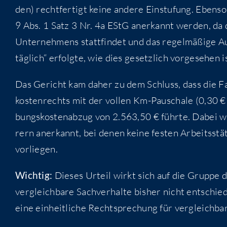
den) recht­fer­tigt kei­ne ande­re Ein­stu­fung. Eben
9 Abs. 1 Satz 3 Nr. 4a EStG aner­kannt wer­den, da d
Unter­neh­mens statt­fin­det und das regel­mä­ßi­ge Auf
täg­lich“ erfolg­te, wie dies gesetz­lich vor­ge­se­hen i
Das Gericht kam daher zu dem Schluss, dass die Fah
kos­ten­rechts mit der vol­len Km-Pau­scha­le (0,30 
bungs­kos­ten­ab­zug von 2.563,50 € führ­te. Dabei wur
rern aner­kannt, bei denen kei­ne fes­ten Arbeits­stät­
vorliegen.
Wich­tig:
Die­ses Urteil wirkt sich auf die Grup­pe d
ver­gleich­ba­re Sach­ver­hal­te bis­her nicht ent­schie
eine ein­heit­li­che Recht­spre­chung für ver­gleich­ba