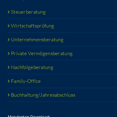
Steu­er­be­ra­tung
Wirt­schafts­prü­fung
Unter­neh­mens­be­ra­tung
Pri­va­te Vermögensberatung
Nach­fol­ge­be­ra­tung
Fami­­ly-Office
Buchhaltung/​​Jahresabschluss
Man­dan­ten Download