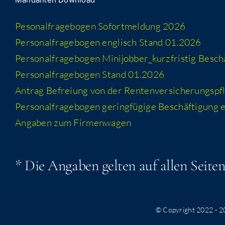
Peso­nal­fra­ge­bo­gen Sofort­mel­dung 2026
Per­so­nal­fra­ge­bo­gen eng­lisch Stand 01.2026
Per­so­nal­fra­ge­bo­gen Minijobber_​kurzfristig Besc
Per­so­nal­fra­ge­bo­gen Stand 01.2026
Antrag Befrei­ung von der Rentenversicherungspfl
Per­so­nal­fra­ge­bo­gen gering­fü­gi­ge Beschäf­ti­gung
Anga­ben zum Firmenwagen
* Die Anga­ben gel­ten auf allen Sei­te
© Copyright 2022 -
2