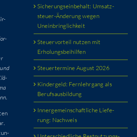
Siche­rungs­ein­be­halt: Umsatz­
steu­er-Ände­rung wegen
ir­
Uneinbringlichkeit
for­
Steu­er­vor­teil nut­zen mit
Erholungsbeihilfen
er
Steu­er­ter­mi­ne August 2026
g und
Klä­
Kin­der­geld: Fern­lehr­gang als
­ma
Berufsausbildung
ann.
Inner­ge­mein­schaft­li­che Lie­fe­
­ten
rung: Nachweis
ar.
tun­
Unter­schied­li­che Rest­nut­zungs­