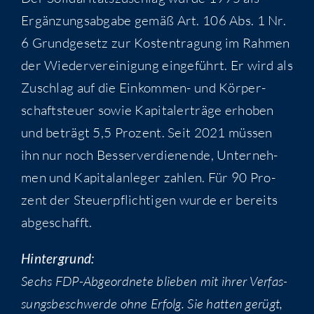
Ergän­zungs­ab­ga­be gemäß Art. 106 Abs. 1 Nr.
6 Grund­ge­setz zur Kos­ten­tra­gung im Rah­men
der Wie­der­ver­ei­ni­gung ein­ge­führt. Er wird als
Zuschlag auf die Ein­kom­men- und Kör­per­
schaft­steu­er sowie Kapi­tal­erträ­ge erho­ben
und beträgt 5,5 Pro­zent. Seit 2021 müs­sen
ihn nur noch Bes­ser­ver­die­nen­de, Unter­neh­
men und Kapi­tal­an­le­ger zah­len. Für 90 Pro­
zent der Steu­er­pflich­ti­gen wur­de er bereits
abgeschafft.
Hin­ter­grund:
Sechs FDP-Abge­ord­ne­te blie­ben mit ihrer Ver­fas­
sungs­be­schwer­de ohne Erfolg. Sie hat­ten gerügt,