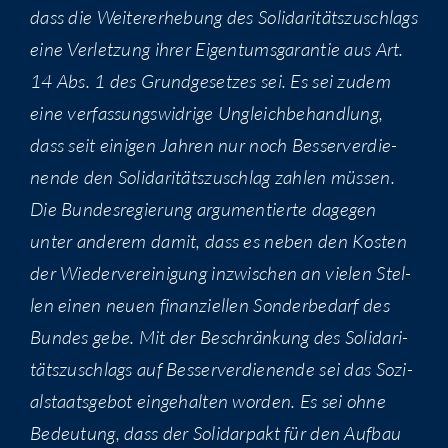
dass die Wei­te­r­erhe­bung des Soli­da­ri­täts­zu­schlags
eine Ver­let­zung ihrer Eigen­tums­ga­ran­tie aus Art.
14 Abs. 1 des Grund­ge­set­zes sei. Es sei zudem
eine ver­fas­sungs­wid­ri­ge Ungleich­be­hand­lung,
dass seit eini­gen Jah­ren nur noch Bes­ser­ver­die­
nen­de den Soli­da­ri­täts­zu­schlag zah­len müs­sen.
Die Bun­des­re­gie­rung argu­men­tier­te dage­gen
unter ande­rem damit, dass es neben den Kos­ten
der Wie­der­ver­ei­ni­gung inzwi­schen an vie­len Stel­
len einen neu­en finan­zi­el­len Son­der­be­darf des
Bun­des gebe. Mit der Beschrän­kung des Soli­da­ri­
täts­zu­schlags auf Bes­ser­ver­die­nen­de sei das Sozi­
al­staats­ge­bot ein­ge­hal­ten wor­den. Es sei ohne
Bedeu­tung, dass der Soli­dar­pakt für den Auf­bau