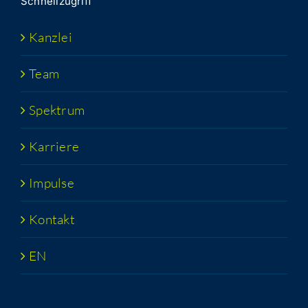
Schnell­zu­griff
Kanz­lei
Team
Spek­trum
Kar­rie­re
Impul­se
Kon­takt
EN