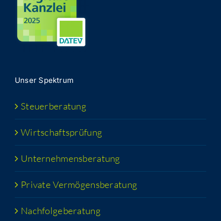
Unser Spek­trum
Steu­er­be­ra­tung
Wirt­schafts­prü­fung
Unter­neh­mens­be­ra­tung
Pri­va­te Vermögensberatung
Nach­fol­ge­be­ra­tung