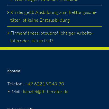
Kin­der­geld: Aus­bil­dung zum Ret­tungs­sa­ni­
tä­ter ist kei­ne Erstausbildung
Fir­men­fit­ness: steu­er­pflich­ti­ger Arbeits­
lohn oder steuerfrei?
Kon­takt
Telefon:
+49 6221 9043-70
E-Mail:
kanzlei@th-berater.de