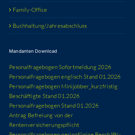
Fami­­ly-Office
Buchhaltung/​​Jahresabschluss
Man­dan­ten Download
Peso­nal­fra­ge­bo­gen Sofort­mel­dung 2026
Per­so­nal­fra­ge­bo­gen eng­lisch Stand 01.2026
Per­so­nal­fra­ge­bo­gen Minijobber_​kurzfristig
Beschäf­tig­te Stand 01.2026
Per­so­nal­fra­ge­bo­gen Stand 01.2026
Antrag Befrei­ung von der
Rentenversicherungspflicht
Per­so­nal­fra­ge­bo­gen gering­fü­gi­ge Beschäf­ti­