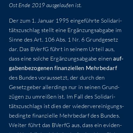
Ost Ende 2019 aus­ge­lau­fen ist.
Der zum 1. Janu­ar 1995 ein­ge­führ­te Soli­da­ri­
täts­zu­schlag stellt eine Ergän­zungs­ab­ga­be im
Sin­ne des Art. 106 Abs. 1 Nr. 6 Grund­ge­setz
dar. Das BVerfG führt in sei­nem Urteil aus,
dass eine sol­che Ergän­zungs­ab­ga­be einen
auf­
ga­ben­be­zo­ge­nen finan­zi­el­len Mehr­be­darf
des Bun­des vor­aus­setzt, der durch den
Gesetz­ge­ber aller­dings nur in sei­nen Grund­
zü­gen zu umrei­ßen ist. Im Fall des Soli­da­ri­
täts­zu­schlags ist dies der wie­der­ver­ei­ni­gungs­
be­ding­te finan­zi­el­le Mehr­be­darf des Bun­des.
Wei­ter führt das BVerfG aus, dass ein evi­den­