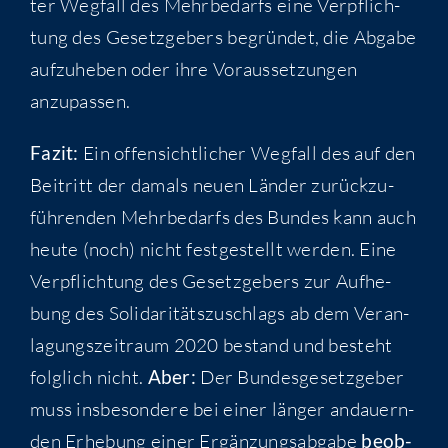
ter Weg­fall des Mehr­be­darfs eine Ver­pflich­
tung des Gesetz­ge­bers begrün­det, die Abga­be
auf­zu­he­ben oder ihre Vor­aus­set­zun­gen
anzupassen.
Fazit:
Ein offen­sicht­li­cher Weg­fall des auf den
Bei­tritt der damals neu­en Län­der zurück­zu­
füh­ren­den Mehr­be­darfs des Bun­des kann auch
heu­te (noch) nicht fest­ge­stellt wer­den. Eine
Ver­pflich­tung des Gesetz­ge­bers zur Auf­he­
bung des Soli­da­ri­täts­zu­schlags ab dem Ver­an­
la­gungs­zeit­raum 2020 bestand und besteht
folg­lich nicht.
Aber:
Der Bun­des­ge­setz­ge­ber
muss ins­be­son­de­re bei einer län­ger andau­ern­
den Erhe­bung einer Ergän­zungs­ab­ga­be
beob­