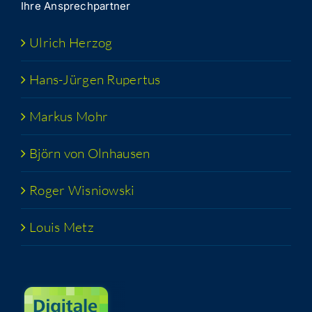
Ihre Ansprech­part­ner
Ulrich Her­zog
Hans-Jür­­gen Rupertus
Mar­kus Mohr
Björn von Olnhausen
Roger Wis­niow­ski
Lou­is Metz