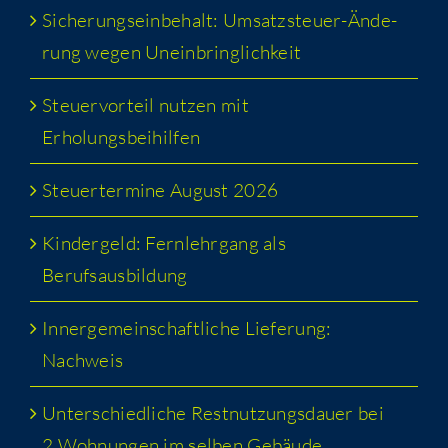
Siche­rungs­ein­be­halt: Umsatz­steu­er-Ände­
rung wegen Uneinbringlichkeit
Steu­er­vor­teil nut­zen mit
Erholungsbeihilfen
Steu­er­ter­mi­ne August 2026
Kin­der­geld: Fern­lehr­gang als
Berufsausbildung
Inner­ge­mein­schaft­li­che Lie­fe­rung:
Nachweis
Unter­schied­li­che Rest­nut­zungs­dau­er bei
2 Woh­nun­gen im sel­ben Gebäude