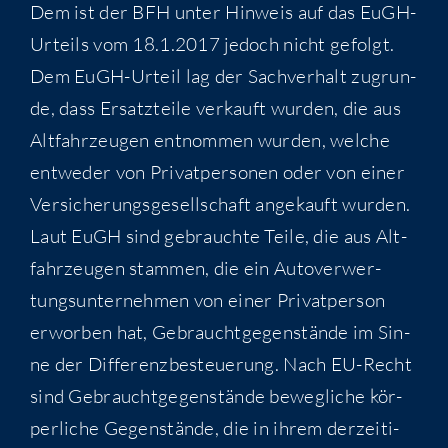
Dem ist der BFH unter Hin­weis auf das EuGH-
Urteils vom 18.1.2017 jedoch nicht gefolgt.
Dem EuGH-Urteil lag der Sach­ver­halt zugrun­
de, dass Ersatz­tei­le ver­kauft wur­den, die aus
Alt­fahr­zeu­gen ent­nom­men wur­den, wel­che
ent­we­der von Pri­vat­per­so­nen oder von einer
Ver­si­che­rungs­ge­sell­schaft ange­kauft wur­den.
Laut EuGH sind gebrauch­te Tei­le, die aus Alt­
fahr­zeu­gen stam­men, die ein Auto­ver­wer­
tungs­un­ter­neh­men von einer Pri­vat­per­son
erwor­ben hat, Gebraucht­ge­gen­stän­de im Sin­
ne der Dif­fe­renz­be­steue­rung. Nach EU-Recht
sind Gebraucht­ge­gen­stän­de beweg­li­che kör­
per­li­che Gegen­stän­de, die in ihrem der­zei­ti­