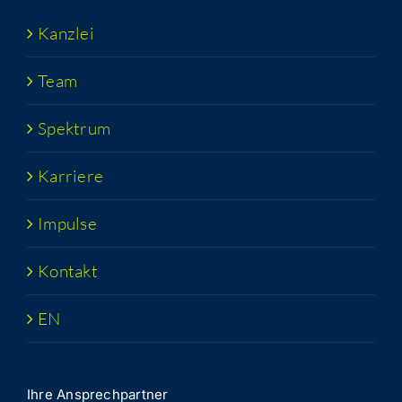
Kanz­lei
Team
Spek­trum
Kar­rie­re
Impul­se
Kon­takt
EN
Ihre Ansprech­part­ner