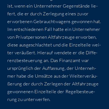
ist, wenn ein Unter­neh­mer Gegen­stän­de lie­
fert, die er durch Zer­le­gung eines zuvor
erwor­be­nen Gebraucht­wa­gens gewon­nen hat.
Im ent­schie­de­nen Fall hat­te ein Unter­neh­mer
von Pri­vat­per­so­nen Alt­fahr­zeu­ge erwor­ben,
die­se aus­ge­schlach­tet und die Ein­zel­tei­le wei­
ter ver­äu­ßert. Hier­auf wen­de­te er die Dif­fe­
renz­be­steue­rung an. Das Finanz­amt war
ursprüng­lich der Auf­fas­sung, der Unter­neh­
mer habe die Umsät­ze aus der Wei­ter­ver­äu­
ße­rung der durch Zer­le­gen der Alt­fahr­zeu­ge
gewon­ne­nen Ein­zel­tei­le der Regel­be­steue­
rung zu unterwerfen.