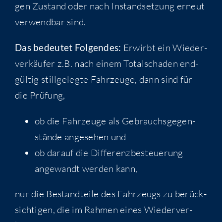
gen Zustand oder nach Instand­set­zung erneut
ver­wend­bar sind.
Das bedeu­tet Fol­gen­des:
Erwirbt ein Wie­der­
ver­käu­fer z.B. nach einem Total­scha­den end­
gül­tig still­ge­leg­te Fahr­zeu­ge, dann sind für
die Prüfung,
ob die Fahr­zeu­ge als Gebrauchs­ge­gen­
stän­de ange­se­hen und
ob dar­auf die Dif­fe­renz­be­steue­rung
ange­wandt wer­den kann,
nur die Bestand­tei­le des Fahr­zeugs zu berück­
sich­ti­gen, die im Rah­men eines Wie­der­ver­