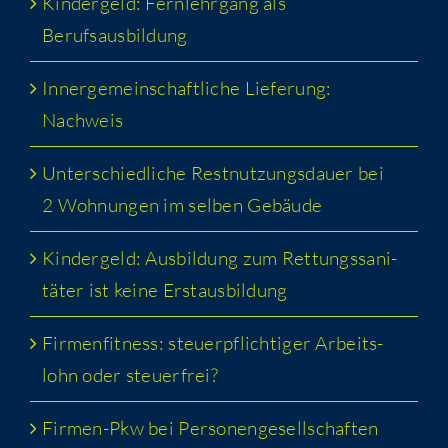
Kin­der­geld: Fern­lehr­gang als
Berufsausbildung
Inner­ge­mein­schaft­li­che Lie­fe­rung:
Nachweis
Unter­schied­li­che Rest­nut­zungs­dau­er bei
2 Woh­nun­gen im sel­ben Gebäude
Kin­der­geld: Aus­bil­dung zum Ret­tungs­sa­ni­
tä­ter ist kei­ne Erstausbildung
Fir­men­fit­ness: steu­er­pflich­ti­ger Arbeits­
lohn oder steuerfrei?
Fir­men-Pkw bei Personengesellschaften