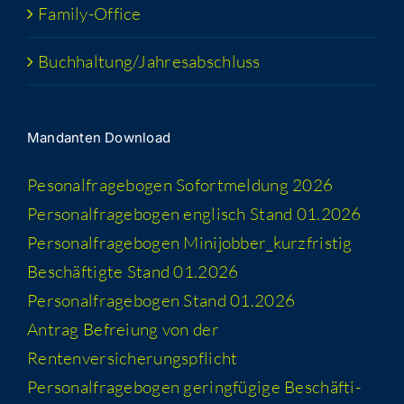
Fami­­ly-Office
Buchhaltung/​​Jahresabschluss
Man­dan­ten Download
Peso­nal­fra­ge­bo­gen Sofort­mel­dung 2026
Per­so­nal­fra­ge­bo­gen eng­lisch Stand 01.2026
Per­so­nal­fra­ge­bo­gen Minijobber_​kurzfristig
Beschäf­tig­te Stand 01.2026
Per­so­nal­fra­ge­bo­gen Stand 01.2026
Antrag Befrei­ung von der
Rentenversicherungspflicht
Per­so­nal­fra­ge­bo­gen gering­fü­gi­ge Beschäf­ti­