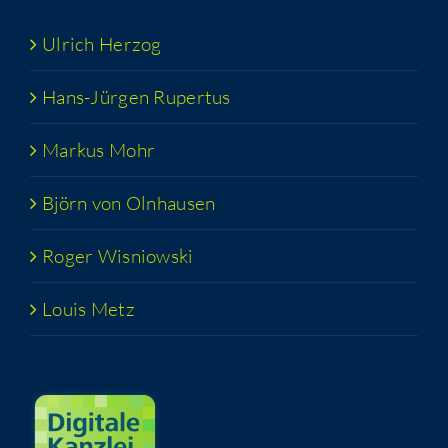
Ulrich Her­zog
Hans-Jür­­gen Rupertus
Mar­kus Mohr
Björn von Olnhausen
Roger Wis­niow­ski
Lou­is Metz