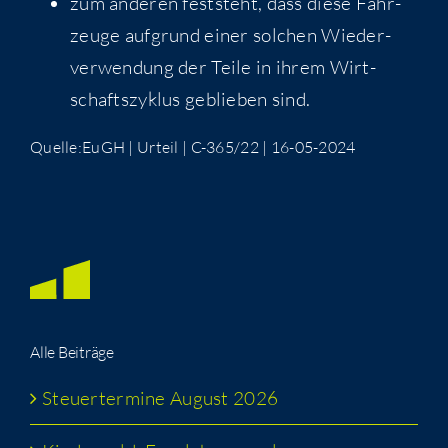
zum ande­ren fest­steht, dass die­se Fahr­
zeu­ge auf­grund einer sol­chen Wie­der­
ver­wen­dung der Tei­le in ihrem Wirt­
schafts­zy­klus geblie­ben sind.
Quelle:EuGH | Urteil | C-365/22 | 16-05-2024
Alle Bei­trä­ge
Steu­er­ter­mi­ne August 2026