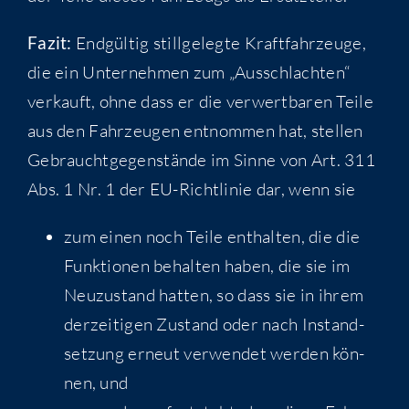
Fazit:
End­gül­tig still­ge­leg­te Kraft­fahr­zeu­ge,
die ein Unter­neh­men zum „Aus­schlach­ten“
ver­kauft, ohne dass er die ver­wert­ba­ren Tei­le
aus den Fahr­zeu­gen ent­nom­men hat, stel­len
Gebraucht­ge­gen­stän­de im Sin­ne von Art. 311
Abs. 1 Nr. 1 der EU-Richt­li­nie dar, wenn sie
zum einen noch Tei­le ent­hal­ten, die die
Funk­tio­nen behal­ten haben, die sie im
Neu­zu­stand hat­ten, so dass sie in ihrem
der­zei­ti­gen Zustand oder nach Instand­
set­zung erneut ver­wen­det wer­den kön­
nen, und