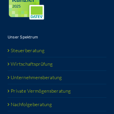
Unser Spek­trum
Steu­er­be­ra­tung
Wirt­schafts­prü­fung
Unter­neh­mens­be­ra­tung
Pri­va­te Vermögensberatung
Nach­fol­ge­be­ra­tung