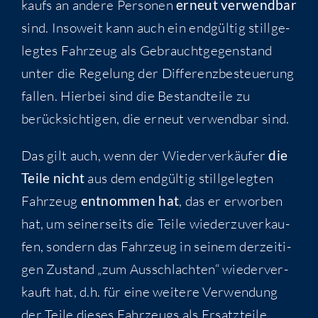
kaufs an ande­re Per­so­nen
erneut ver­wend­bar
sind. Inso­weit kann auch ein end­gül­tig still­ge­
leg­tes Fahr­zeug als Gebraucht­ge­gen­stand
unter die Rege­lung der Dif­fe­renz­be­steue­rung
fal­len. Hier­bei sind die Bestand­tei­le zu
berück­sich­ti­gen, die erneut ver­wend­bar sind.
Das gilt auch, wenn der Wie­der­ver­käu­fer
die
Tei­le nicht
aus dem end­gül­tig still­ge­leg­ten
Fahr­zeug
ent­nom­men hat
, das er erwor­ben
hat, um sei­ner­seits die Tei­le wie­der­zu­ver­kau­
fen, son­dern das Fahr­zeug in sei­nem der­zei­ti­
gen Zustand „zum Aus­schlach­ten“ wie­der­ver­
kauft hat, d.h. für eine wei­te­re Ver­wen­dung
der Tei­le die­ses Fahr­zeugs als Ersatzteile.