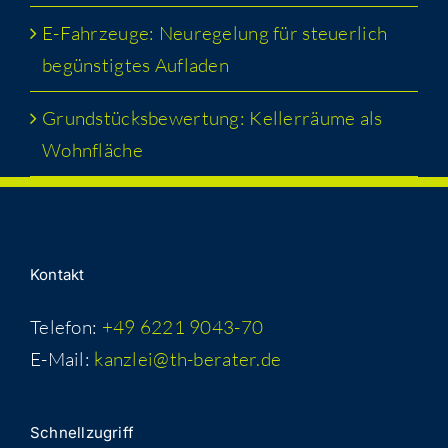
E-Fahr­zeu­ge: Neu­re­ge­lung für steu­er­lich
begüns­tig­tes Aufladen
Grund­stücks­be­wer­tung: Kel­ler­räu­me als
Wohnfläche
Kon­takt
Telefon:
+49 6221 9043-70
E-Mail:
kanzlei@th-berater.de
Schnell­zu­griff