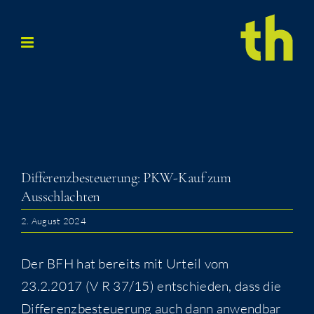
Zum
Inhalt
springen
Dif­fe­renz­be­steue­rung: PKW-Kauf zum
Ausschlachten
2. August 2024
Der BFH hat bereits mit Urteil vom
23.2.2017 (V R 37/15) ent­schie­den, dass die
Dif­fe­renz­be­steue­rung auch dann anwend­bar