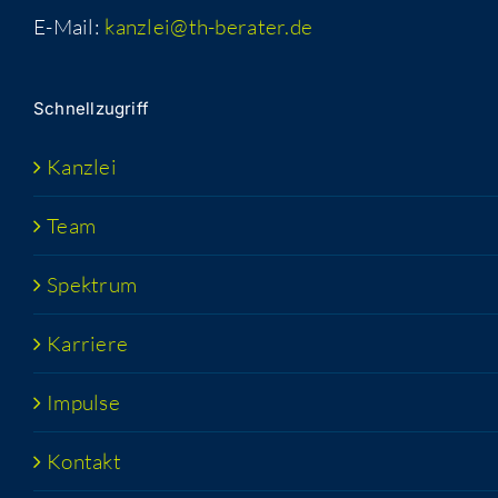
E-Mail:
kanzlei@th-berater.de
Schnell­zu­griff
Kanz­lei
Team
Spek­trum
Kar­rie­re
Impul­se
Kon­takt