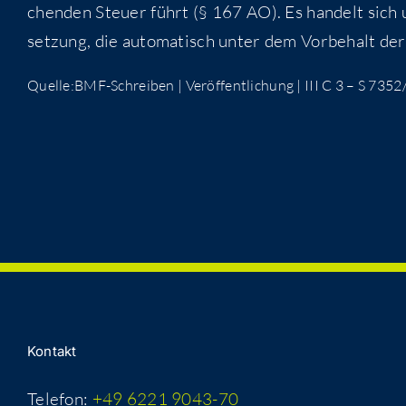
chen­den Steu­er führt (§ 167 AO). Es han­delt sich 
set­zung, die auto­ma­tisch unter dem Vor­be­halt de
Quelle:BMF-Schreiben | Ver­öf­fent­li­chung | III C 3 – S 7
Kon­takt
Telefon:
+49 6221 9043-70