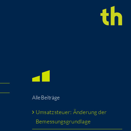
Alle Bei­trä­ge
Umsatz­steu­er: Ände­rung der
Bemessungsgrundlage