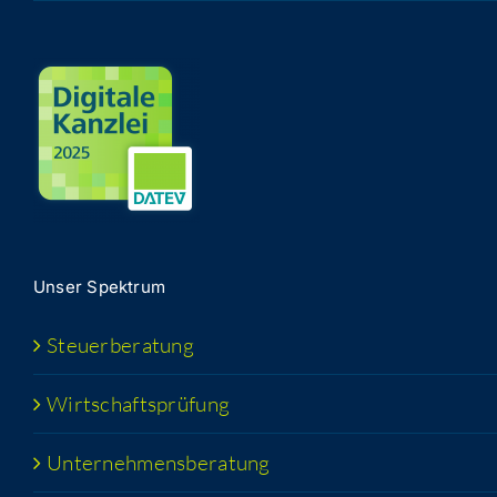
Unser Spek­trum
Steu­er­be­ra­tung
Wirt­schafts­prü­fung
Unter­neh­mens­be­ra­tung