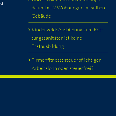
st­
dau­er bei 2 Woh­nun­gen im sel­ben
Gebäude
Kin­der­geld: Aus­bil­dung zum Ret­
tungs­sa­ni­tä­ter ist kei­ne
Erstausbildung
Fir­men­fit­ness: steu­er­pflich­ti­ger
Arbeits­lohn oder steuerfrei?