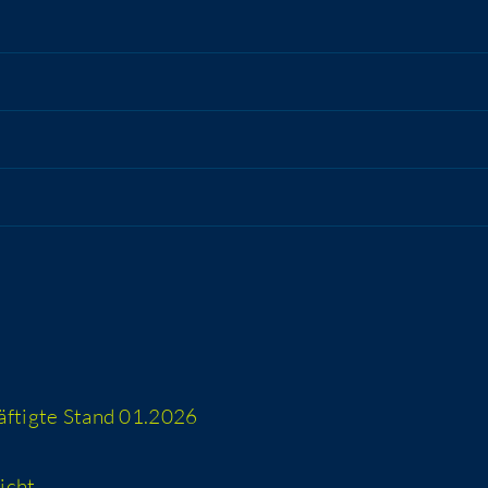
häf­tig­te Stand 01.2026
icht