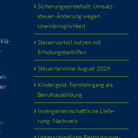
Siche­rungs­ein­be­halt: Umsatz­
steu­er-Ände­rung wegen
Uneinbringlichkeit
klä­
Steu­er­vor­teil nut­zen mit
­
Erholungsbeihilfen
Steu­er­ter­mi­ne August 2026
el­
Kin­der­geld: Fern­lehr­gang als
der
Berufsausbildung
Inner­ge­mein­schaft­li­che Lie­fe­
rung: Nachweis
t­
­
Unter­schied­li­che Rest­nut­zungs­