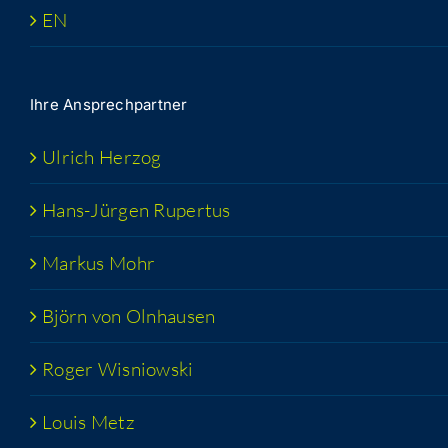
EN
Ihre Ansprech­part­ner
Ulrich Her­zog
Hans-Jür­­gen Rupertus
Mar­kus Mohr
Björn von Olnhausen
Roger Wis­niow­ski
Lou­is Metz