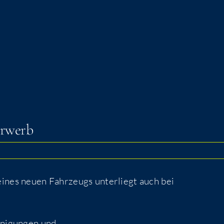
 Erwerb
 eines neu­en Fahr­zeugs unter­liegt auch bei
i­ni­gun­gen und