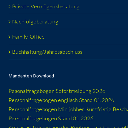
Pri­va­te Vermögensberatung
Nach­fol­ge­be­ra­tung
Fami­­ly-Office
Buchhaltung/​​Jahresabschluss
Man­dan­ten Download
Peso­nal­fra­ge­bo­gen Sofort­mel­dung 2026
Per­so­nal­fra­ge­bo­gen eng­lisch Stand 01.2026
Per­so­nal­fra­ge­bo­gen Minijobber_​kurzfristig Besc
Per­so­nal­fra­ge­bo­gen Stand 01.2026
Antrag Befrei­ung von der Rentenversicherungspfl