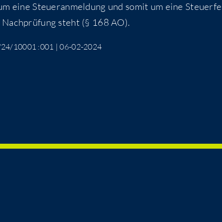
um eine Steu­er­an­mel­dung und somit um eine Steu­er­fe
r Nach­prü­fung steht (§ 168 AO).
352/24/10001 :001 | 06-02-2024