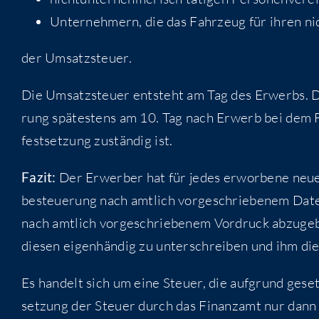
Unter­neh­mern, die das Fahr­zeug für ihren nic
der Umsatz­steu­er.
Die Umsatz­steu­er ent­steht am Tag des Erwerbs. De
rung spä­tes­tens am 10. Tag nach Erwerb bei dem Fi
fest­set­zung zustän­dig ist.
Fazit:
Der Erwer­ber hat für jedes erwor­be­ne neue F
be­steue­rung nach amt­lich vor­ge­schrie­be­nem Dat
nach amt­lich vor­ge­schrie­be­nem Vor­druck abzu­g
die­sen eigen­hän­dig zu unter­schrei­ben und ihm die
Es han­delt sich um eine Steu­er, die auf­grund gesetz
set­zung der Steu­er durch das Finanz­amt nur dann e