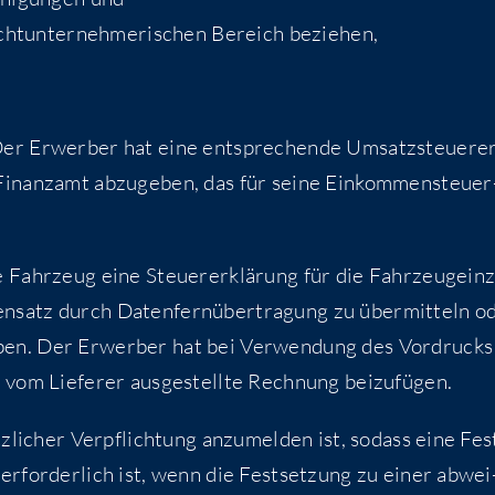
ht­un­ter­neh­me­ri­schen Bereich beziehen,
r Erwer­ber hat eine ent­spre­chen­de Umsatz­steu­er­er
nanz­amt abzu­ge­ben, das für sei­ne Ein­kom­men­steu­er
ahr­zeug eine Steu­er­erklä­rung für die Fahr­zeug­ein­z
en­satz durch Daten­fern­über­tra­gung zu über­mit­teln o
e­ben. Der Erwer­ber hat bei Ver­wen­dung des Vor­drucks
 vom Lie­fe­rer aus­ge­stell­te Rech­nung beizufügen.
­li­cher Ver­pflich­tung anzu­mel­den ist, sodass eine Fes
rfor­der­lich ist, wenn die Fest­set­zung zu einer abwei