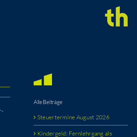
Alle Bei­trä­ge
r­
Steu­er­ter­mi­ne August 2026
Kin­der­geld: Fern­lehr­gang als