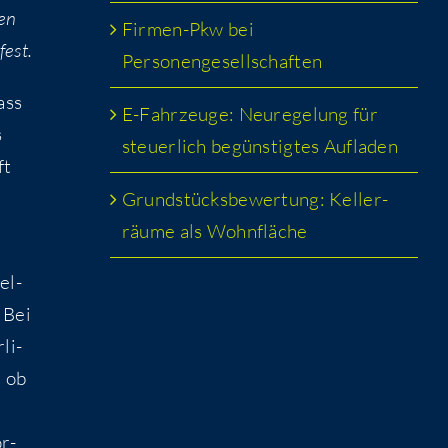
den
Fir­men-Pkw bei
fest.
Personengesellschaften
ass
E-Fahr­zeu­ge: Neu­re­ge­lung für
s
steu­er­lich begüns­tig­tes Aufladen
ft
Grund­stücks­be­wer­tung: Kel­ler­
räu­me als Wohnfläche
el­
 Bei
li­
, ob
or­