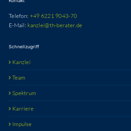
Kon­takt
Telefon:
+49 6221 9043-70
E-Mail:
kanzlei@th-berater.de
Schnell­zu­griff
Kanz­lei
Team
Spek­trum
Kar­rie­re
Impul­se