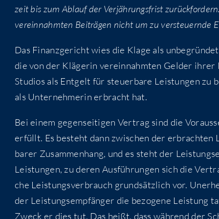
zeit bis zum Ablauf der Ver­jäh­rungs­frist zurück­for­der
ver­ein­nahm­ten Bei­trä­gen nicht um zu ver­steu­ern­de E
Das Finanz­ge­richt wies die Kla­ge als unbe­grün­de
die von der Klä­ge­rin ver­ein­nahm­ten Gel­der ihrer
Stu­di­os als Ent­gelt für steu­er­ba­re Leis­tun­gen zu 
als Unter­neh­me­rin erbracht hat.
Bei einem gegen­sei­ti­gen Ver­trag sind die Vor­aus­se
erfüllt. Es besteht dann zwi­schen der erbrach­ten 
ba­rer Zusam­men­hang, und es steht der Leis­tungs­em
Leis­tun­gen, zu deren Aus­füh­run­gen sich die Ver­trag
che Leis­tungs­ver­brauch grund­sätz­lich vor. Uner­he
der Leis­tungs­emp­fän­ger die bezo­ge­ne Leis­tung ta
Zweck er dies tut. Das heißt, dass wäh­rend der Schli