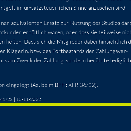
Ent­gelt im umsatz­steu­er­li­chen Sin­ne anzu­se­hen sind.
­nen äqui­va­len­ten Ersatz zur Nut­zung des Stu­di­os dar­
t­kun­den erhält­lich waren, oder dass sie teil­wei­se nic
 lie­ßen. Dass sich die Mit­glie­der dabei hin­sicht­lich 
der Klä­ge­rin, bzw. des Fort­be­stands der Zah­lungs­ver­
chts am Zweck der Zah­lung, son­dern berühr­te ledig­lic
­on ein­ge­legt (Az. beim BFH: XI R 36/22).
 K 41/22 | 15-11-2022