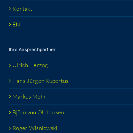
Kon­takt
EN
Ihre Ansprech­part­ner
Ulrich Her­zog
Hans-Jür­­gen Rupertus
Mar­kus Mohr
Björn von Olnhausen
Roger Wis­niow­ski