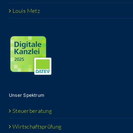
Lou­is Metz
Unser Spek­trum
Steu­er­be­ra­tung
Wirt­schafts­prü­fung