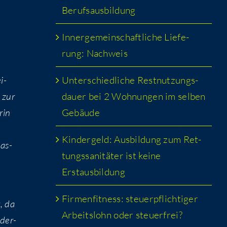
Berufsausbildung
Inner­ge­mein­schaft­li­che Lie­fe­
rung: Nachweis
Unter­schied­li­che Rest­nut­zungs­
i­
dau­er bei 2 Woh­nun­gen im sel­ben
 zur
Gebäude
rin
Kin­der­geld: Aus­bil­dung zum Ret­
nas­
tungs­sa­ni­tä­ter ist kei­ne
Erstausbildung
Fir­men­fit­ness: steu­er­pflich­ti­ger
g, da
Arbeits­lohn oder steuerfrei?
eder­