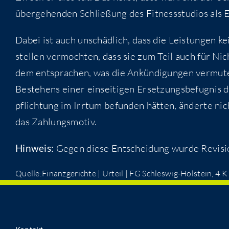
über­ge­hen­den Schlie­ßung des Fit­ness­stu­di­os als 
Dabei ist auch unschäd­lich, dass die Leis­tun­gen kei
stel­len ver­moch­ten, dass sie zum Teil auch für Nich
dem ent­spra­chen, was die Ankün­di­gun­gen ver­mu­ten
Bestehens einer ein­sei­ti­gen Erset­zungs­be­fug­nis 
pflich­tung im Irr­tum befun­den hät­ten, änder­te ni
das Zahlungsmotiv.
Hin­weis:
Gegen die­se Ent­schei­dung wur­de Revi­si
Quelle:Finanzgerichte | Urteil | FG Schles­wig-Hol­stein, 4