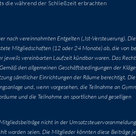
its die wäh­rend der Schließ­zeit erbrach­ten
u­er nach ver­ein­nahm­ten Ent­gel­ten („Ist-Ver­steue­rung). Die
s­te­te Mit­glied­schaf­ten (12 oder 24 Mona­te) ab, die von be
 jeweils ver­ein­bar­ten Lauf­zeit künd­bar waren. Das Recht
 Gemäß den all­ge­mei­nen Geschäfts­be­din­gun­gen der Klä­ge­
t­zung sämt­li­cher Ein­rich­tun­gen der Räu­me berech­tigt. Die
ings­an­la­ge und, wenn vor­ge­se­hen, die Teil­nah­me an Gym­
­räu­me und die Teil­nah­me an sport­li­chen und gesel­li­gen
Mit­glieds­bei­trä­ge nicht in der Umsatz­steu­er­vor­anmel­dun
 wor­den sei­en. Die Mit­glie­der könn­ten die­se Bei­trä­ge j