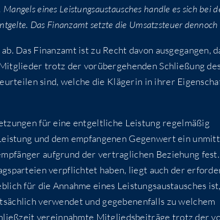
n. Man­gels eines Leis­tungs­aus­tau­sches hand­le es sich bei 
nt­gel­te. Das Finanz­amt setz­te die Umsatz­steu­er den­noch 
t ab. Das Finanz­amt ist zu Recht davon aus­ge­gan­gen, d
 Mit­glie­der trotz der vor­über­ge­hen­den Schlie­ßung de
beur­tei­len sind, wel­che die Klä­ge­rin in ihrer Eigen­scha
t­zun­gen für eine ent­gelt­li­che Leis­tung regel­mä­ßig
Leis­tung und dem emp­fan­ge­nen Gegen­wert ein unmit­t
p­fän­ger auf­grund der ver­trag­li­chen Bezie­hung fest.
s­par­tei­en ver­pflich­tet haben, liegt auch der erfor­der­
b­lich für die Annah­me eines Leis­tungs­aus­tau­sches ist
t­säch­lich ver­wen­det und gege­be­nen­falls zu wel­chem
eß­zeit ver­ein­nahm­te Mit­glieds­bei­trä­ge trotz der v