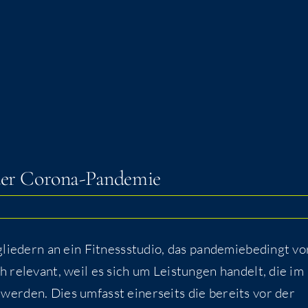
nd der Corona-Pandemie
glie­dern an ein Fit­ness­stu­dio, das pan­de­mie­be­dingt vo
ch rele­vant, weil es sich um Leis­tun­gen han­delt, die im
t wer­den. Dies umfasst einer­seits die bereits vor der