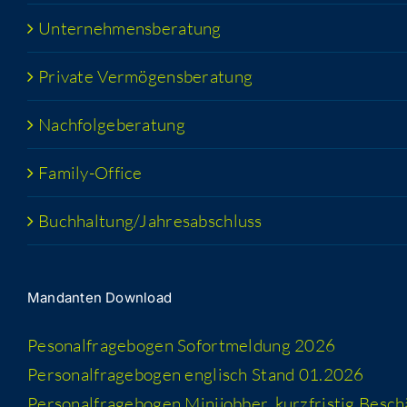
Unter­neh­mens­be­ra­tung
Pri­va­te Vermögensberatung
Nach­fol­ge­be­ra­tung
Fami­­ly-Office
Buchhaltung/​​Jahresabschluss
Man­dan­ten Download
Peso­nal­fra­ge­bo­gen Sofort­mel­dung 2026
Per­so­nal­fra­ge­bo­gen eng­lisch Stand 01.2026
Per­so­nal­fra­ge­bo­gen Minijobber_​kurzfristig Besc