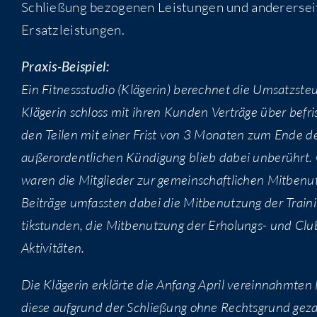
Schlie­ßung bezo­ge­nen Leis­tun­gen und ande­rer­se
Ersatzleistungen.
Pra­xis-Bei­spiel:
Ein Fit­ness­stu­dio (Klä­ge­rin) berech­net die Umsatz­ste
Klä­ge­rin schloss mit ihren Kun­den Ver­trä­ge über befri
den Tei­len mit einer Frist von 3 Mona­ten zum Ende der
außer­or­dent­li­chen Kün­di­gung blieb dabei unbe­rührt.
waren die Mit­glie­der zur gemein­schaft­li­chen Mit­be­nu
Bei­trä­ge umfass­ten dabei die Mit­be­nut­zung der Trai­n
tik­stun­den, die Mit­be­nut­zung der Erho­lungs- und Club
Aktivitäten.
Die Klä­ge­rin erklär­te die Anfang April ver­ein­nahm­ten 
die­se auf­grund der Schlie­ßung ohne Rechts­grund gezahlt