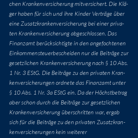
chen Kran­ken­ver­si­che­rung mit­ver­si­chert. Die Klä­
ger haben für sich und ihre Kin­der Ver­trä­ge über
eine Zusatz­kran­ken­ver­si­che­rung bei einer pri­va­
ten Kran­ken­ver­si­che­rung abge­schlos­sen. Das
Finanz­amt berück­sich­tig­te in den ange­foch­te­nen
Ein­kom­men­steu­er­be­schei­den nur die Bei­trä­ge zur
gesetz­li­chen Kran­ken­ver­si­che­rung nach § 10 Abs.
1 Nr. 3 EStG. Die Bei­trä­ge zu den pri­va­ten Kran­
ken­ver­si­che­run­gen ord­ne­te das Finanz­amt unter
§ 10 Abs. 1 Nr. 3a EStG ein. Da der Höchst­be­trag
aber schon durch die Bei­trä­ge zur gesetz­li­chen
Kran­ken­ver­si­che­rung über­schrit­ten war, ergab
sich für die Bei­trä­ge zu den pri­va­ten Zusatz­kran­
ken­ver­si­che­run­gen kein wei­te­rer