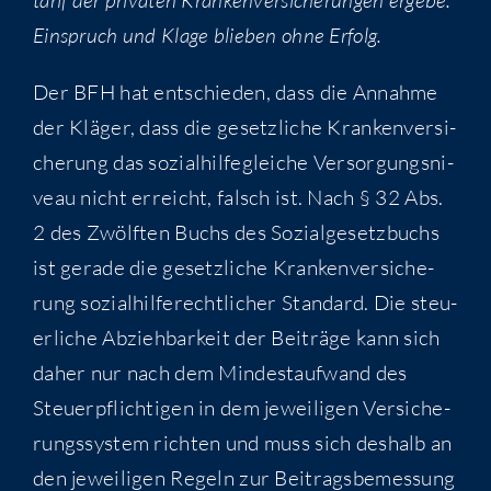
Ein­spruch und Kla­ge blie­ben ohne Erfolg.
Der BFH hat ent­schie­den, dass die Annah­me
der Klä­ger, dass die gesetz­li­che Kran­ken­ver­si­
che­rung das sozi­al­hil­fe­glei­che Ver­sor­gungs­ni­
veau nicht erreicht, falsch ist. Nach § 32 Abs.
2 des Zwölf­ten Buchs des Sozi­al­ge­setz­buchs
ist gera­de die gesetz­li­che Kran­ken­ver­si­che­
rung sozi­al­hil­fe­recht­li­cher Stan­dard. Die steu­
er­li­che Abzieh­bar­keit der Bei­trä­ge kann sich
daher nur nach dem Min­dest­auf­wand des
Steu­er­pflich­ti­gen in dem jewei­li­gen Ver­si­che­
rungs­sys­tem rich­ten und muss sich des­halb an
den jewei­li­gen Regeln zur Bei­trags­be­mes­sung