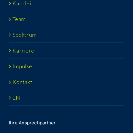
Kanz­lei
Team
Spek­trum
Kar­rie­re
Impul­se
Kon­takt
EN
Ihre Ansprech­part­ner