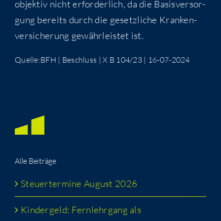
objek­tiv nicht erfor­der­lich, da die Basis­ver­sor­
gung bereits durch die gesetz­li­che Kran­ken­
ver­si­che­rung gewähr­leis­tet ist.
Quelle:BFH | Beschluss | X B 104/23 | 16-07-2024
Alle Bei­trä­ge
Steu­er­ter­mi­ne August 2026
Kin­der­geld: Fern­lehr­gang als