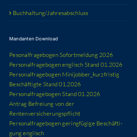
Buchhaltung/​​Jahresabschluss
Man­dan­ten Download
Peso­nal­fra­ge­bo­gen Sofort­mel­dung 2026
Per­so­nal­fra­ge­bo­gen eng­lisch Stand 01.2026
Per­so­nal­fra­ge­bo­gen Minijobber_​kurzfristig
Beschäf­tig­te Stand 01.2026
Per­so­nal­fra­ge­bo­gen Stand 01.2026
Antrag Befrei­ung von der
Rentenversicherungspflicht
Per­so­nal­fra­ge­bo­gen gering­fü­gi­ge Beschäf­ti­
gung englisch