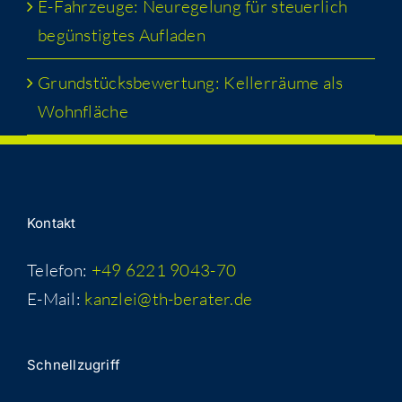
E-Fahr­zeu­ge: Neu­re­ge­lung für steu­er­lich
begüns­tig­tes Aufladen
Grund­stücks­be­wer­tung: Kel­ler­räu­me als
Wohnfläche
Kon­takt
Telefon:
+49 6221 9043-70
E-Mail:
kanzlei@th-berater.de
Schnell­zu­griff