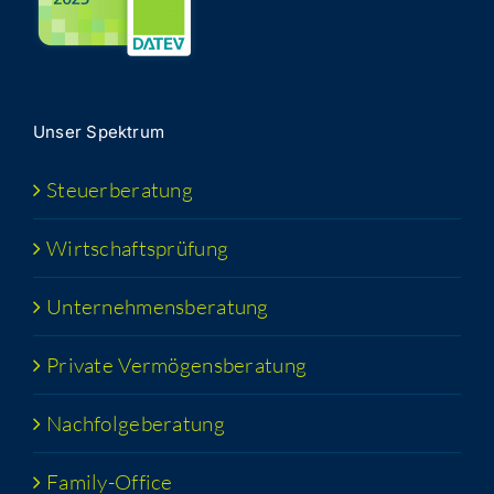
Unser Spek­trum
Steu­er­be­ra­tung
Wirt­schafts­prü­fung
Unter­neh­mens­be­ra­tung
Pri­va­te Vermögensberatung
Nach­fol­ge­be­ra­tung
Fami­­ly-Office