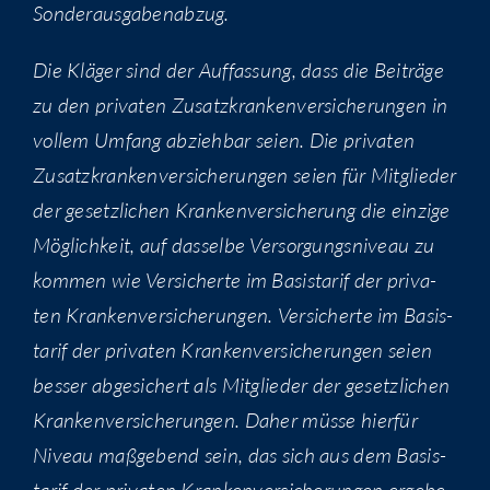
Sonderausgabenabzug.
Die Klä­ger sind der Auf­fas­sung, dass die Bei­trä­ge
zu den pri­va­ten Zusatz­kran­ken­ver­si­che­run­gen in
vol­lem Umfang abzieh­bar sei­en. Die pri­va­ten
Zusatz­kran­ken­ver­si­che­run­gen sei­en für Mit­glie­der
der gesetz­li­chen Kran­ken­ver­si­che­rung die ein­zi­ge
Mög­lich­keit, auf das­sel­be Ver­sor­gungs­ni­veau zu
kom­men wie Ver­si­cher­te im Basis­ta­rif der pri­va­
ten Kran­ken­ver­si­che­run­gen. Ver­si­cher­te im Basis­
ta­rif der pri­va­ten Kran­ken­ver­si­che­run­gen sei­en
bes­ser abge­si­chert als Mit­glie­der der gesetz­li­chen
Kran­ken­ver­si­che­run­gen. Daher müs­se hier­für
Niveau maß­ge­bend sein, das sich aus dem Basis­
ta­rif der pri­va­ten Kran­ken­ver­si­che­run­gen erge­be.