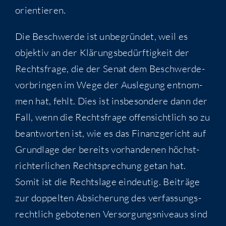
orientieren.
Die Beschwer­de ist unbe­grün­det, weil es
objek­tiv an der Klä­rungs­be­dürf­tig­keit der
Rechts­fra­ge, die der Senat dem Beschwer­de­
vor­brin­gen im Wege der Aus­le­gung ent­nom­
men hat, fehlt. Dies ist ins­be­son­de­re dann der
Fall, wenn die Rechts­fra­ge offen­sicht­lich so zu
beant­wor­ten ist, wie es das Finanz­ge­richt auf
Grund­la­ge der bereits vor­han­de­nen höchst­
rich­ter­li­chen Recht­spre­chung getan hat.
Somit ist die Rechts­la­ge ein­deu­tig. Bei­trä­ge
zur dop­pel­ten Absi­che­rung des ver­fas­sungs­
recht­lich gebo­te­nen Ver­sor­gungs­ni­veaus sind