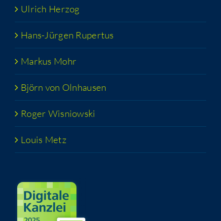
Ulrich Her­zog
Hans-Jür­­gen Rupertus
Mar­kus Mohr
Björn von Olnhausen
Roger Wis­niow­ski
Lou­is Metz