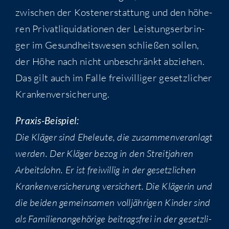
zwi­schen der Kos­ten­er­stat­tung und den höhe­
ren Pri­vat­li­qui­da­tio­nen der Leis­tungs­er­brin­
ger im Gesund­heits­we­sen schlie­ßen sol­len,
der Höhe nach nicht unbe­schränkt abzie­hen.
Das gilt auch im Fal­le frei­wil­li­ger gesetz­li­cher
Krankenversicherung.
Pra­xis-Bei­spiel:
Die Klä­ger sind Ehe­leu­te, die zusam­men­ver­an­lagt
wer­den. Der Klä­ger bezog in den Streit­jah­ren
Arbeits­lohn. Er ist frei­wil­lig in der gesetz­li­chen
Kran­ken­ver­si­che­rung ver­si­chert. Die Klä­ge­rin und
die bei­den gemein­sa­men voll­jäh­ri­gen Kin­der sind
als Fami­li­en­an­ge­hö­ri­ge bei­trags­frei in der gesetz­li­