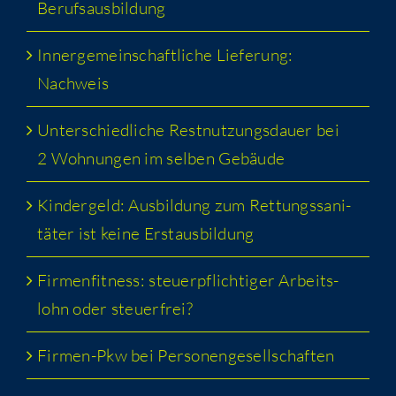
Berufsausbildung
Inner­ge­mein­schaft­li­che Lie­fe­rung:
Nachweis
Unter­schied­li­che Rest­nut­zungs­dau­er bei
2 Woh­nun­gen im sel­ben Gebäude
Kin­der­geld: Aus­bil­dung zum Ret­tungs­sa­ni­
tä­ter ist kei­ne Erstausbildung
Fir­men­fit­ness: steu­er­pflich­ti­ger Arbeits­
lohn oder steuerfrei?
Fir­men-Pkw bei Personengesellschaften