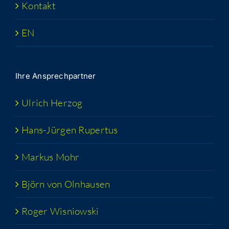
Kon­takt
EN
Ihre Ansprech­part­ner
Ulrich Her­zog
Hans-Jür­­gen Rupertus
Mar­kus Mohr
Björn von Olnhausen
Roger Wis­niow­ski