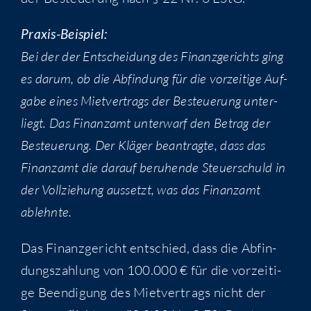
Pra­xis-Bei­spiel:
Bei der der Ent­schei­dung des Finanz­ge­richts ging
es dar­um, ob die Abfin­dung für die vor­zei­ti­ge Auf­
ga­be eines Miet­ver­trags der Besteue­rung unter­
liegt. Das Finanz­amt unter­warf den Betrag der
Besteue­rung. Der Klä­ger bean­trag­te, dass das
Finanz­amt die dar­auf beru­hen­de Steu­er­schuld in
der Voll­zie­hung aus­setzt, was das Finanz­amt
ablehnte.
Das Finanz­ge­richt ent­schied, dass die Abfin­
dungs­zah­lung von 100.000 € für die vor­zei­ti­
ge Been­di­gung des Miet­ver­trags nicht der