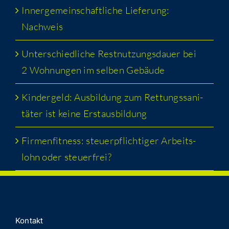
Inner­ge­mein­schaft­li­che Lie­fe­rung:
Nachweis
Unter­schied­li­che Rest­nut­zungs­dau­er bei
2 Woh­nun­gen im sel­ben Gebäude
Kin­der­geld: Aus­bil­dung zum Ret­tungs­sa­ni­
tä­ter ist kei­ne Erstausbildung
Fir­men­fit­ness: steu­er­pflich­ti­ger Arbeits­
lohn oder steuerfrei?
Kon­takt