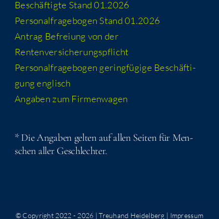
Beschäf­tig­te Stand 01.2026
Per­so­nal­fra­ge­bo­gen Stand 01.2026
Antrag Befrei­ung von der
Rentenversicherungspflicht
Per­so­nal­fra­ge­bo­gen gering­fü­gi­ge Beschäf­ti­
gung englisch
Anga­ben zum Firmenwagen
* Die Anga­ben gel­ten auf allen Sei­ten für Men­
schen aller Geschlechter.
© Copyright 2022 -
2026 | Treuhand Heidelberg |
Impressum