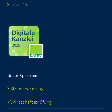
Lou­is Metz
Unser Spek­trum
Steu­er­be­ra­tung
Wirt­schafts­prü­fung