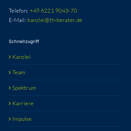
Telefon:
+49 6221 9043-70
E-Mail:
kanzlei@th-berater.de
Schnell­zu­griff
Kanz­lei
Team
Spek­trum
Kar­rie­re
Impul­se