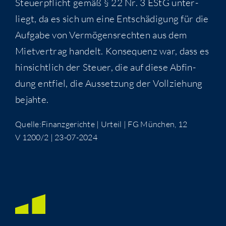
Steu­er­pflicht gemäß § 22 Nr. 3 EStG unter­
liegt, da es sich um eine Ent­schä­di­gung für die
Auf­ga­be von Ver­mö­gens­rech­ten aus dem
Miet­ver­trag han­delt. Kon­se­quenz war, dass es
hin­sicht­lich der Steu­er, die auf die­se Abfin­
dung ent­fiel, die Aus­set­zung der Voll­zie­hung
bejahte.
Quelle:Finanzgerichte | Urteil | FG Mün­chen, 12
V 1200/2 | 23-07-2024