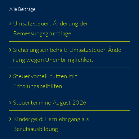
Alle Bei­trä­ge
Umsatz­steu­er: Ände­rung der
Bemessungsgrundlage
Siche­rungs­ein­be­halt: Umsatz­steu­er-Ände­
rung wegen Uneinbringlichkeit
Steu­er­vor­teil nut­zen mit
Erholungsbeihilfen
Steu­er­ter­mi­ne August 2026
Kin­der­geld: Fern­lehr­gang als
Berufsausbildung