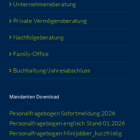
Unter­neh­mens­be­ra­tung
Pri­va­te Vermögensberatung
Nach­fol­ge­be­ra­tung
Fami­­ly-Office
Buchhaltung/​​Jahresabschluss
Man­dan­ten Download
Peso­nal­fra­ge­bo­gen Sofort­mel­dung 2026
Per­so­nal­fra­ge­bo­gen eng­lisch Stand 01.2026
Per­so­nal­fra­ge­bo­gen Minijobber_​kurzfristig