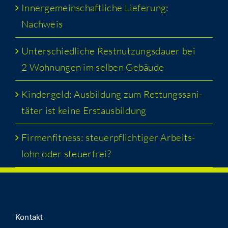
Inner­ge­mein­schaft­li­che Lie­fe­rung:
Nachweis
Unter­schied­li­che Rest­nut­zungs­dau­er bei
2 Woh­nun­gen im sel­ben Gebäude
Kin­der­geld: Aus­bil­dung zum Ret­tungs­sa­ni­
tä­ter ist kei­ne Erstausbildung
Fir­men­fit­ness: steu­er­pflich­ti­ger Arbeits­
lohn oder steuerfrei?
Kon­takt