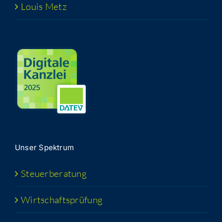
Lou­is Metz
Unser Spek­trum
Steu­er­be­ra­tung
Wirt­schafts­prü­fung