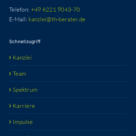
Telefon:
+49 6221 9043-70
E-Mail:
kanzlei@th-berater.de
Schnell­zu­griff
Kanz­lei
Team
Spek­trum
Kar­rie­re
Impul­se