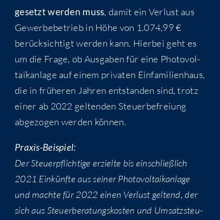
ge­setzt wer­den muss
, damit ein Ver­lust aus
Gewer­be­be­trieb in Höhe von 1.074,99 €
berück­sich­tigt wer­den kann. Hier­bei geht es
um die Fra­ge, ob Aus­ga­ben für eine Pho­to­vol­
ta­ik­an­la­ge auf einem pri­va­ten Ein­fa­mi­li­en­haus,
die in frü­he­ren Jah­ren ent­stan­den sind, trotz
einer ab 2022 gel­ten­den Steu­er­be­frei­ung
abge­zo­gen wer­den können.
Pra­xis-Bei­spiel:
Der Steu­er­pflich­ti­ge erziel­te bis ein­schließ­lich
2021 Ein­künf­te aus sei­ner Pho­to­vol­ta­ik­an­la­ge
und mach­te für 2022 einen Ver­lust gel­tend, der
sich aus Steu­er­be­ra­tungs­kos­ten und Umsatz­steu­