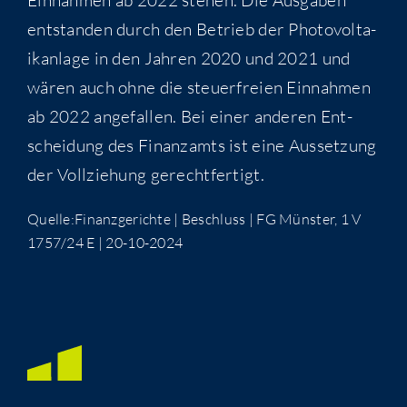
ent­stan­den durch den Betrieb der Pho­to­vol­ta­
ik­an­la­ge in den Jah­ren 2020 und 2021 und
wären auch ohne die steu­er­frei­en Ein­nah­men
ab 2022 ange­fal­len. Bei einer ande­ren Ent­
schei­dung des Finanz­amts ist eine Aus­set­zung
der Voll­zie­hung gerechtfertigt.
Quelle:Finanzgerichte | Beschluss | FG Müns­ter, 1 V
1757/24 E | 20-10-2024