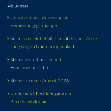
Alle Bei­trä­ge
Umsatz­steu­er: Ände­rung der
Bemessungsgrundlage
Siche­rungs­ein­be­halt: Umsatz­steu­er-Ände­
rung wegen Uneinbringlichkeit
Steu­er­vor­teil nut­zen mit
Erholungsbeihilfen
Steu­er­ter­mi­ne August 2026
Kin­der­geld: Fern­lehr­gang als
Berufsausbildung