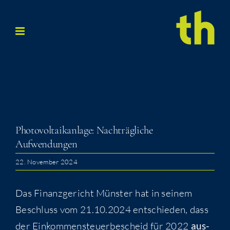
Zum
Inhalt
springen
Pho­to­vol­ta­ik­an­la­ge: Nach­träg­li­che
Aufwendungen
22. November 2024
Das Finanz­ge­richt Müns­ter hat in sei­nem
Beschluss vom 21.10.2024 ent­schie­den, dass
der Ein­kom­men­steu­er­be­scheid für 2022
aus­