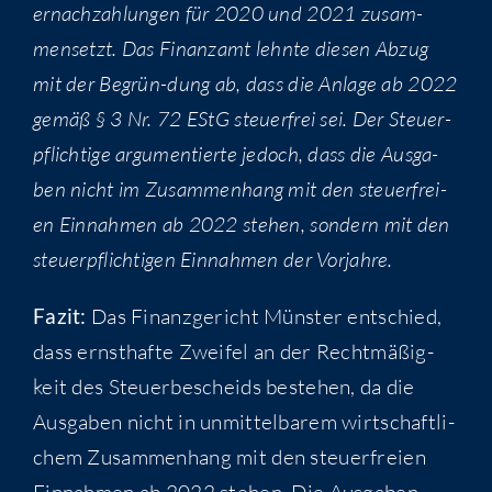
er­nach­zah­lun­gen für 2020 und 2021 zusam­
men­setzt. Das Finanz­amt lehn­te die­sen Abzug
mit der Begrün-dung ab, dass die Anla­ge ab 2022
gemäß § 3 Nr. 72 EStG steu­er­frei sei. Der Steu­er­
pflich­ti­ge argu­men­tier­te jedoch, dass die Aus­ga­
ben nicht im Zusam­men­hang mit den steu­er­frei­
en Ein­nah­men ab 2022 ste­hen, son­dern mit den
steu­er­pflich­ti­gen Ein­nah­men der Vorjahre.
Fazit:
Das Finanz­ge­richt Müns­ter ent­schied,
dass ernst­haf­te Zwei­fel an der Recht­mä­ßig­
keit des Steu­er­be­scheids bestehen, da die
Aus­ga­ben nicht in unmit­tel­ba­rem wirt­schaft­li­
chem Zusam­men­hang mit den steu­er­frei­en
Ein­nah­men ab 2022 ste­hen. Die Aus­ga­ben