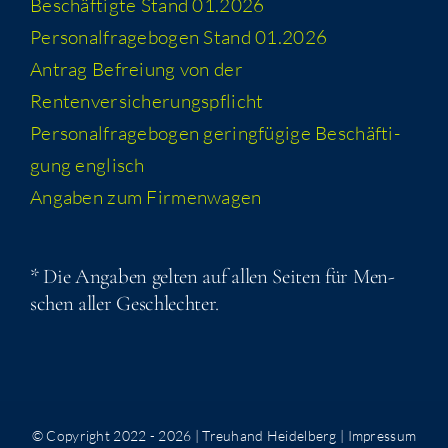
Beschäf­tig­te Stand 01.2026
Per­so­nal­fra­ge­bo­gen Stand 01.2026
Antrag Befrei­ung von der
Rentenversicherungspflicht
Per­so­nal­fra­ge­bo­gen gering­fü­gi­ge Beschäf­ti­
gung englisch
Anga­ben zum Firmenwagen
* Die Anga­ben gel­ten auf allen Sei­ten für Men­
schen aller Geschlechter.
© Copyright 2022 -
2026 | Treuhand Heidelberg |
Impressum