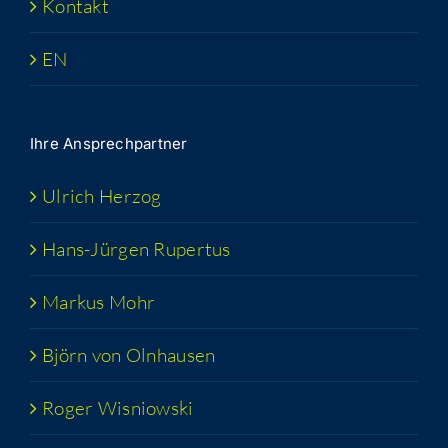
Kon­takt
EN
Ihre Ansprech­part­ner
Ulrich Her­zog
Hans-Jür­­gen Rupertus
Mar­kus Mohr
Björn von Olnhausen
Roger Wis­niow­ski