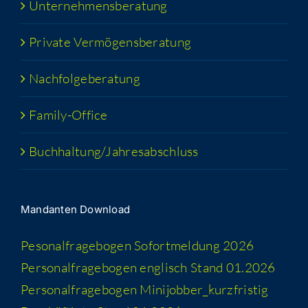
Unter­neh­mens­be­ra­tung
Pri­va­te Vermögensberatung
Nach­fol­ge­be­ra­tung
Fami­­ly-Office
Buchhaltung/​​Jahresabschluss
Man­dan­ten Download
Peso­nal­fra­ge­bo­gen Sofort­mel­dung 2026
Per­so­nal­fra­ge­bo­gen eng­lisch Stand 01.2026
Per­so­nal­fra­ge­bo­gen Minijobber_​kurzfristig