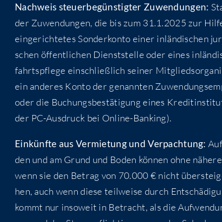
Nach­weis steu­er­be­güns­tig­ter Zuwen­dun­gen:
Sta
der Zuwen­dun­gen, die bis zum 31.1.2025 zur Hil­fe i
ein­ge­rich­te­tes Son­der­kon­to einer inlän­di­schen ju
schen öffent­li­chen Dienst­stel­le oder eines inlän­d
fahrts­pfle­ge ein­schließ­lich sei­ner Mit­glieds­or­ga­
ein ande­res Kon­to der genann­ten Zuwen­dungs­emp­fä
oder die Buchungs­be­stä­ti­gung eines Kre­dit­in­sti­tu­
der PC-Aus­druck bei Online-Banking).
Ein­künf­te aus Ver­mie­tung und Ver­pach­tung:
Auf
den und am Grund und Boden kön­nen ohne nähe­re Na
wenn sie den Betrag von 70.000 € nicht über­stei­ge
hen, auch wenn die­se teil­wei­se durch Ent­schä­di­
kommt nur inso­weit in Betracht, als die Auf­wen­dun­g