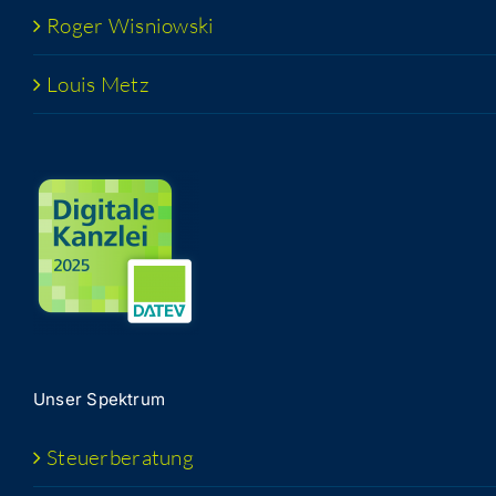
Roger Wis­niow­ski
Lou­is Metz
Unser Spek­trum
Steu­er­be­ra­tung