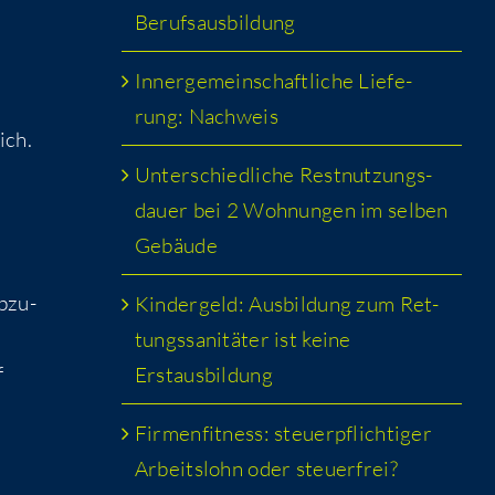
Berufsausbildung
)
Inner­ge­mein­schaft­li­che Lie­fe­
rung: Nachweis
ich.
Unter­schied­li­che Rest­nut­zungs­
dau­er bei 2 Woh­nun­gen im sel­ben
Gebäude
abzu­
Kin­der­geld: Aus­bil­dung zum Ret­
tungs­sa­ni­tä­ter ist kei­ne
f
Erstausbildung
Fir­men­fit­ness: steu­er­pflich­ti­ger
Arbeits­lohn oder steuerfrei?