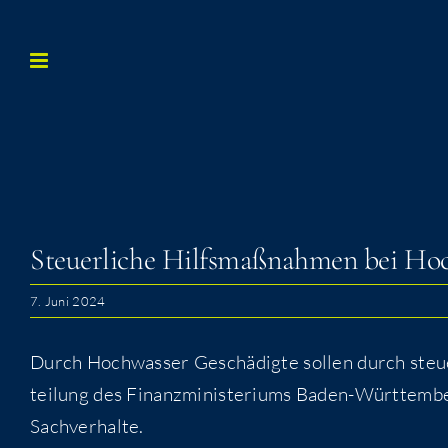
Zum
Inhalt
springen
Steu­er­li­che Hilfs­maß­nah­men bei 
7. Juni 2024
Durch Hoch­was­ser Geschä­dig­te sol­len durch steu­e
tei­lung des Finanz­mi­nis­te­ri­ums Baden-Würt­tem­b
Sachverhalte.