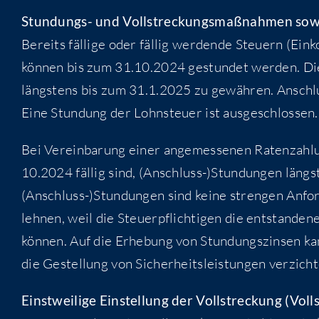
Stun­dungs- und Voll­stre­ckungs­maß­nah­men s
Bereits fäl­li­ge oder fäl­lig wer­den­de Steu­ern (Ein
kön­nen bis zum 31.10.2024 gestun­det wer­den. Die 
längs­tens bis zum 31.1.2025 zu gewäh­ren. Anschlu
Eine Stun­dung der Lohn­steu­er ist ausgeschlossen
Bei Ver­ein­ba­rung einer ange­mes­se­nen Raten­zah­
10.2024 fäl­lig sind, (Anschluss-)Stundungen läng
(Anschluss-)Stundungen sind kei­ne stren­gen Anfor­d
leh­nen, weil die Steu­er­pflich­ti­gen die ent­stan­de
kön­nen. Auf die Erhe­bung von Stun­dungs­zin­sen ka
die Gestel­lung von Sicher­heits­leis­tun­gen ver­zic
Einst­wei­li­ge Ein­stel­lung der Voll­stre­ckung (Voll