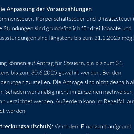
owie Anpas­sung der Vorauszahlungen
­kom­men­steu­er, Kör­per­schaft­steu­er und Umsatz­steu­er
Stun­dun­gen sind grund­sätz­lich für drei Mona­te und
ss­stun­dun­gen sind längs­tens bis zum 31.1.2025 mög­l
.
lung kön­nen auf Antrag für Steu­ern, die bis zum 31.
s­tens bis zum 30.6.2025 gewährt wer­den. Bei den
e­run­gen zu stel­len. Die Anträ­ge sind nicht des­halb 
­nen Schä­den wert­mä­ßig nicht im Ein­zel­nen nach­wei­sen
nn ver­zich­tet wer­den. Außer­dem kann im Regel­fall au
h­tet werden.
­stre­ckungs­auf­schub):
Wird dem Finanz­amt auf­grund