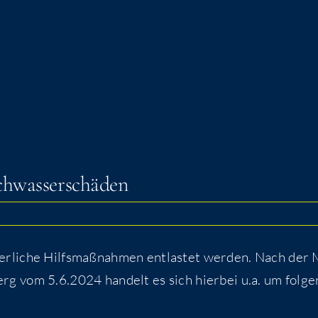
Hochwasserschäden
r­li­che Hilfs­maß­nah­men ent­las­tet wer­den. Nach der 
erg vom 5.6.2024 han­delt es sich hier­bei u.a. um fol­ge