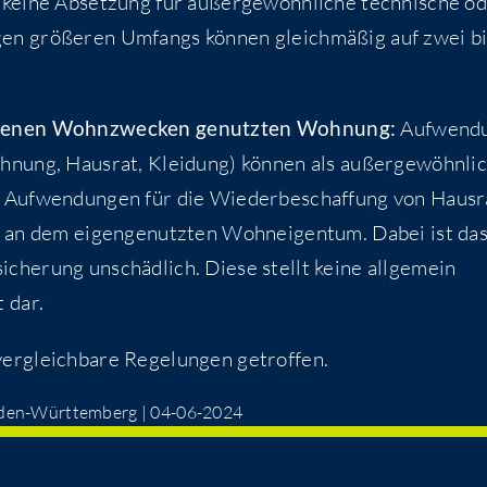
kei­ne Abset­zung für außer­ge­wöhn­li­che tech­ni­sche o
­gen grö­ße­ren Umfangs kön­nen gleich­mä­ßig auf zwei b
ige­nen Wohn­zwe­cken genutz­ten Woh­nung:
Auf­wen­d
oh­nung, Haus­rat, Klei­dung) kön­nen als außer­ge­wöhn­li­
 Auf­wen­dun­gen für die Wie­der­be­schaf­fung von Haus­r
 an dem eigen­ge­nutz­ten Wohn­ei­gen­tum. Dabei ist da
i­che­rung unschäd­lich. Die­se stellt kei­ne all­ge­mein
t dar.
er­gleich­ba­re Rege­lun­gen getroffen.
m Baden-Würt­tem­berg | 04-06-2024