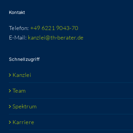
Kon­takt
Telefon:
+49 6221 9043-70
E-Mail:
kanzlei@th-berater.de
Schnell­zu­griff
Kanz­lei
Team
Spek­trum
Kar­rie­re