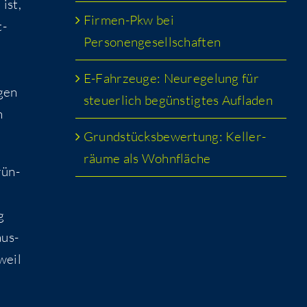
 ist,
Fir­men-Pkw bei
t­
Personengesellschaften
E-Fahr­zeu­ge: Neu­re­ge­lung für
­gen
steu­er­lich begüns­tig­tes Aufladen
n
Grund­stücks­be­wer­tung: Kel­ler­
räu­me als Wohnfläche
rün­
g
aus­
 weil