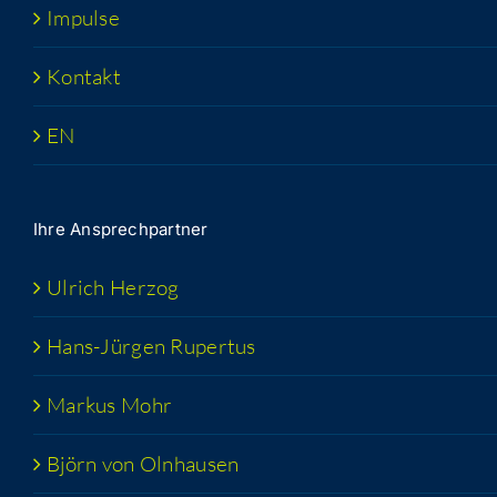
Impul­se
Kon­takt
EN
Ihre Ansprech­part­ner
Ulrich Her­zog
Hans-Jür­­gen Rupertus
Mar­kus Mohr
Björn von Olnhausen