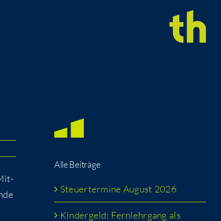
Alle Bei­trä­ge
Mit­
Steu­er­ter­mi­ne August 2026
n­de
Kin­der­geld: Fern­lehr­gang als