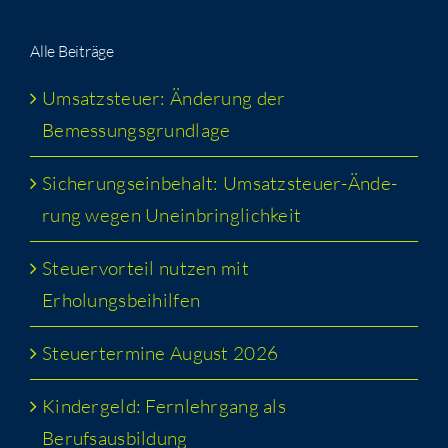
Alle Bei­trä­ge
Umsatz­steu­er: Ände­rung der
Bemessungsgrundlage
Siche­rungs­ein­be­halt: Umsatz­steu­er-Ände­
rung wegen Uneinbringlichkeit
Steu­er­vor­teil nut­zen mit
Erholungsbeihilfen
Steu­er­ter­mi­ne August 2026
Kin­der­geld: Fern­lehr­gang als
Berufsausbildung