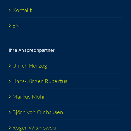
Kon­takt
EN
Ihre Ansprech­part­ner
Ulrich Her­zog
Hans-Jür­­gen Rupertus
Mar­kus Mohr
Björn von Olnhausen
Roger Wis­niow­ski