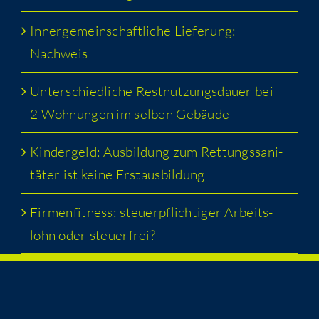
Inner­ge­mein­schaft­li­che Lie­fe­rung:
Nachweis
Unter­schied­li­che Rest­nut­zungs­dau­er bei
2 Woh­nun­gen im sel­ben Gebäude
Kin­der­geld: Aus­bil­dung zum Ret­tungs­sa­ni­
tä­ter ist kei­ne Erstausbildung
Fir­men­fit­ness: steu­er­pflich­ti­ger Arbeits­
lohn oder steuerfrei?