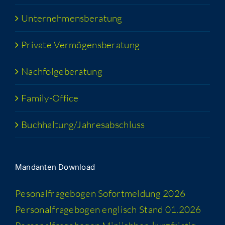
Unter­neh­mens­be­ra­tung
Pri­va­te Vermögensberatung
Nach­fol­ge­be­ra­tung
Fami­­ly-Office
Buchhaltung/​​Jahresabschluss
Man­dan­ten Download
Peso­nal­fra­ge­bo­gen Sofort­mel­dung 2026
Per­so­nal­fra­ge­bo­gen eng­lisch Stand 01.2026