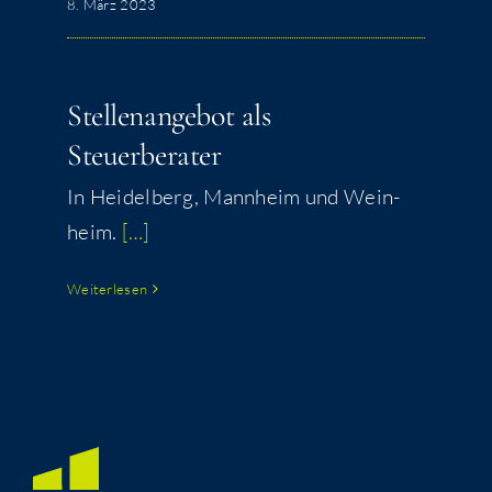
8. März 2023
Stel­len­an­ge­bot als
Steuerberater
In Hei­del­berg, Mann­heim und Wein­
heim.
[…]
Weiterlesen