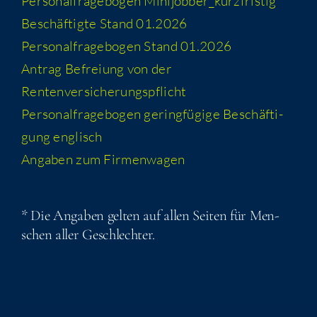
Per­so­nal­fra­ge­bo­gen Minijobber_​kurzfristig
Beschäf­tig­te Stand 01.2026
Per­so­nal­fra­ge­bo­gen Stand 01.2026
Antrag Befrei­ung von der
Rentenversicherungspflicht
Per­so­nal­fra­ge­bo­gen gering­fü­gi­ge Beschäf­ti­
gung englisch
Anga­ben zum Firmenwagen
* Die Anga­ben gel­ten auf allen Sei­ten für Men­
schen aller Geschlechter.