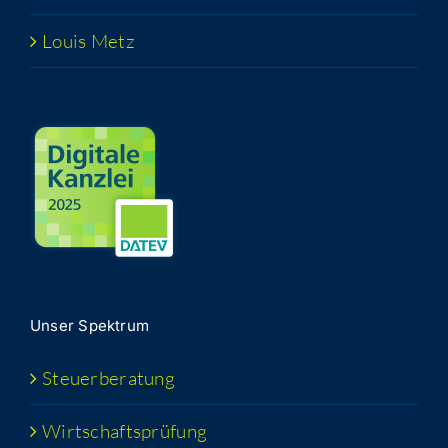
Lou­is Metz
Unser Spek­trum
Steu­er­be­ra­tung
Wirt­schafts­prü­fung