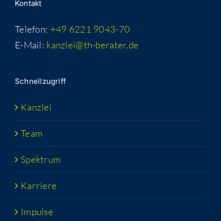
Kon­takt
Telefon:
+49 6221 9043-70
E-Mail:
kanzlei@th-berater.de
Schnell­zu­griff
Kanz­lei
Team
Spek­trum
Kar­rie­re
Impul­se