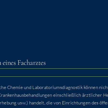
en eines Facharztes
­sche Che­mie und Labo­ra­to­ri­ums­dia­gnos­tik kön­nen nich
n­ken­haus­be­hand­lun­gen ein­schließ­lich ärzt­li­cher He
r­he­bung usw.) han­delt, die von Ein­rich­tun­gen des öffen