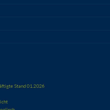
häf­tig­te Stand 01.2026
icht
 englisch