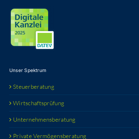
Unser Spek­trum
Steu­er­be­ra­tung
Wirt­schafts­prü­fung
Unter­neh­mens­be­ra­tung
Pri­va­te Vermögensberatung