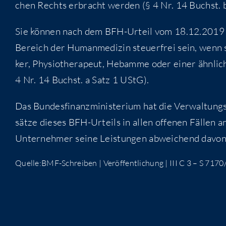
chen Rechts erbracht wer­den (§ 4 Nr. 14 Buchst.
Sie kön­nen nach dem BFH-Urteil vom 18.12.2019 (X
Bereich der Human­me­di­zin steu­er­frei sein, wenn s
ker, Phy­sio­the­ra­peut, Heb­am­me oder einer ähn­li­ch
4 Nr. 14 Buchst. a Satz 1 UStG).
Das Bun­des­fi­nanz­mi­nis­te­ri­um hat die Ver­wal­tu
sät­ze die­ses BFH-Urteils in allen offe­nen Fäl­len 
Unter­neh­mer sei­ne Leis­tun­gen abwei­chend davon a
Quelle:BMF-Schreiben | Ver­öf­fent­li­chung | III C 3 – S 7