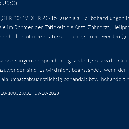
 b UStG).
I R 23/19; XI R 23/15) auch als Heil­be­hand­lun­gen 
ie im Rah­men der Tätig­keit als Arzt, Zahn­arzt, Heil­pra
en heil­be­ruf­li­chen Tätig­keit durch­ge­führt wer­den (§
ngs­an­wei­sun­gen ent­spre­chend geän­dert, sodass die Gru
anzu­wen­den sind. Es wird nicht bean­stan­det, wenn der
ls umsatz­steu­er­pflich­tig behan­delt bzw. behan­delt h
170/20/10002 :001 | 09-10-2023