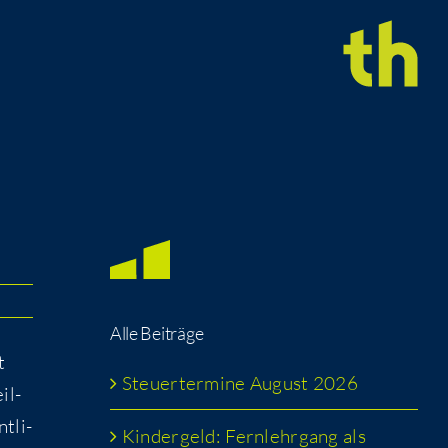
Alle Bei­trä­ge
t
Steu­er­ter­mi­ne August 2026
il­
t­li­
Kin­der­geld: Fern­lehr­gang als