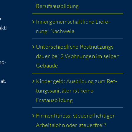
Berufsausbildung
im
Inner­ge­mein­schaft­li­che Lie­fe­
k­ti­
rung: Nachweis
Unter­schied­li­che Rest­nut­zungs­
dau­er bei 2 Woh­nun­gen im sel­ben
nd­
Gebäude
at.
Kin­der­geld: Aus­bil­dung zum Ret­
tungs­sa­ni­tä­ter ist kei­ne
Erstausbildung
Fir­men­fit­ness: steu­er­pflich­ti­ger
Arbeits­lohn oder steuerfrei?