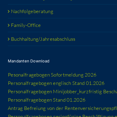
Nach­fol­ge­be­ra­tung
Fami­­ly-Office
Buchhaltung/​​Jahresabschluss
Man­dan­ten Download
Peso­nal­fra­ge­bo­gen Sofort­mel­dung 2026
Per­so­nal­fra­ge­bo­gen eng­lisch Stand 01.2026
Per­so­nal­fra­ge­bo­gen Minijobber_​kurzfristig Besc
Per­so­nal­fra­ge­bo­gen Stand 01.2026
Antrag Befrei­ung von der Rentenversicherungspfl
Per­so­nal­fra­ge­bo­gen gering­fü­gi­ge Beschäf­ti­gung