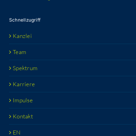
Schnell­zu­griff
Kanz­lei
Team
Spek­trum
Kar­rie­re
Impul­se
Kon­takt
EN