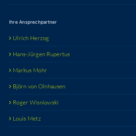
Ihre Ansprech­part­ner
Ulrich Her­zog
Hans-Jür­­gen Rupertus
Mar­kus Mohr
Björn von Olnhausen
Roger Wis­niow­ski
Lou­is Metz