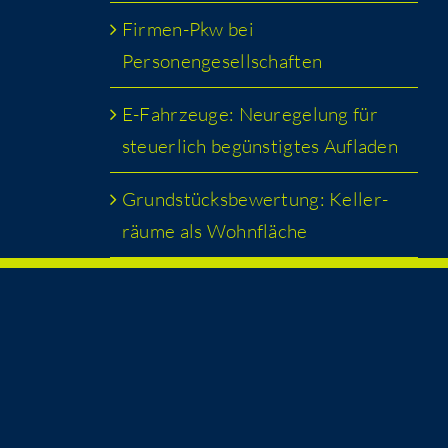
Fir­men-Pkw bei
Personengesellschaften
E-Fahr­zeu­ge: Neu­re­ge­lung für
steu­er­lich begüns­tig­tes Aufladen
Grund­stücks­be­wer­tung: Kel­ler­
räu­me als Wohnfläche