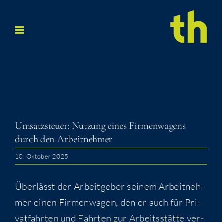
Zum
Inhalt
springen
Umsatz­steu­er: Nut­zung eines Fir­men­wa­gens
durch den Arbeitnehmer
10. Oktober 2025
Über­lässt der Arbeit­ge­ber sei­nem Arbeit­neh­
mer einen Fir­men­wa­gen, den er auch für Pri­
vat­fahr­ten und Fahr­ten zur Arbeits­stät­te ver­