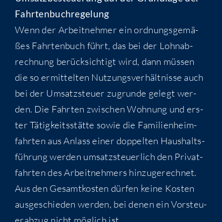
Fahrtenbuchregelung
Wenn der Arbeit­neh­mer ein ord­nungs­ge­mä­
ßes Fahr­ten­buch führt, das bei der Lohn­ab­
rech­nung berück­sich­tigt wird, dann müs­sen
die so ermit­tel­ten Nut­zungs­ver­hält­nis­se auch
bei der Umsatz­steu­er zugrun­de gelegt wer­
den. Die Fahr­ten zwi­schen Woh­nung und ers­
ter Tätig­keits­stät­te sowie die Fami­li­en­heim­
fahr­ten aus Anlass einer dop­pel­ten Haus­halts­
füh­rung wer­den umsatz­steu­er­lich den Pri­vat­
fahr­ten des Arbeit­neh­mers hin­zu­ge­rech­net.
Aus den Gesamt­kos­ten dür­fen kei­ne Kos­ten
aus­ge­schie­den wer­den, bei denen ein Vor­steu­
er­ab­zug nicht mög­lich ist.