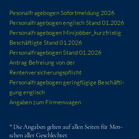
Peso­nal­fra­ge­bo­gen Sofort­mel­dung 2026
Per­so­nal­fra­ge­bo­gen eng­lisch Stand 01.2026
Per­so­nal­fra­ge­bo­gen Minijobber_​kurzfristig
Beschäf­tig­te Stand 01.2026
Per­so­nal­fra­ge­bo­gen Stand 01.2026
Antrag Befrei­ung von der
Rentenversicherungspflicht
Per­so­nal­fra­ge­bo­gen gering­fü­gi­ge Beschäf­ti­
gung englisch
Anga­ben zum Firmenwagen
* Die Anga­ben gel­ten auf allen Sei­ten für Men­
schen aller Geschlechter.