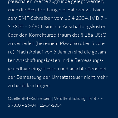
pau­scha­len Wer­te zugrun­de gelegt wer­den,
auch die Abschrei­bung des Fahr­zeugs. Nach
dem BMF-Schrei­ben vom 13.4.2004, IV B 7 –
S 7300 – 26/04, sind die Anschaf­fungs­kos­ten
über den Kor­rek­tur­zeit­raum des § 15a UStG
zu ver­tei­len (bei einem Pkw also über 5 Jah­
re). Nach Ablauf von 5 Jah­ren sind die gesam­
ten Anschaf­fungs­kos­ten in die Bemes­sungs­
grund­la­ge ein­ge­flos­sen und anschlie­ßend bei
der Bemes­sung der Umsatz­steu­er nicht mehr
zu berücksichtigen.
Quelle:BMF-Schreiben | Ver­öf­fent­li­chung | IV B 7 –
S 7300 – 26/04 | 12-04-2004