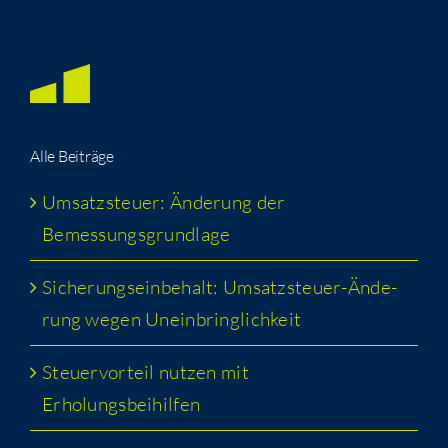
Alle Bei­trä­ge
Umsatz­steu­er: Ände­rung der
Bemessungsgrundlage
Siche­rungs­ein­be­halt: Umsatz­steu­er-Ände­
rung wegen Uneinbringlichkeit
Steu­er­vor­teil nut­zen mit
Erholungsbeihilfen