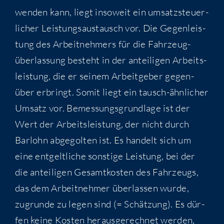
wen­den kann, liegt inso­weit ein umsatz­steu­er­
li­cher Leis­tungs­aus­tausch vor. Die Gegen­leis­
tung des Arbeit­neh­mers für die Fahr­zeug­
über­las­sung besteht in der antei­li­gen Arbeits­
leis­tung, die er sei­nem Arbeit­ge­ber gegen­
über erbringt. Somit liegt ein tausch-ähn­li­cher
Umsatz vor. Bemes­sungs­grund­la­ge ist der
Wert der Arbeits­leis­tung, der nicht durch
Bar­lohn abge­gol­ten ist. Es han­delt sich um
eine ent­gelt­li­che sons­ti­ge Leis­tung, bei der
die antei­li­gen Gesamt­kos­ten des Fahr­zeugs,
das dem Arbeit­neh­mer über­las­sen wur­de,
zugrun­de zu legen sind (= Schät­zung). Es dür­
fen kei­ne Kos­ten her­aus­ge­rech­net wer­den,