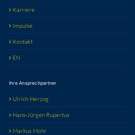
Kar­rie­re
Impul­se
Kon­takt
EN
Ihre Ansprech­part­ner
Ulrich Her­zog
Hans-Jür­­gen Rupertus
Mar­kus Mohr