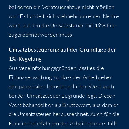
bei denen ein Vor­steu­er­ab­zug nicht mög­lich
war. Es han­delt sich viel­mehr um einen Net­to­
wert, auf den die Umsatz­steu­er mit 19% hin­
zu­ge­rech­net wer­den muss.
Umsatz­be­steue­rung auf der Grund­la­ge der
1%-Regelung
Aus Ver­ein­fa­chungs­grün­den lässt es die
Finanz­ver­wal­tung zu, dass der Arbeit­ge­ber
den pau­scha­len lohn­steu­er­li­chen Wert auch
bei der Umsatz­steu­er zugrun­de legt. Die­sen
Wert behan­delt er als Brut­to­wert, aus dem er
die Umsatz­steu­er her­aus­rech­net. Auch für die
Fami­li­en­heim­fahr­ten des Arbeit­neh­mers fällt