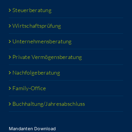
Steu­er­be­ra­tung
Wirt­schafts­prü­fung
Unter­neh­mens­be­ra­tung
Pri­va­te Vermögensberatung
Nach­fol­ge­be­ra­tung
Fami­­ly-Office
Buchhaltung/​​Jahresabschluss
Man­dan­ten Download