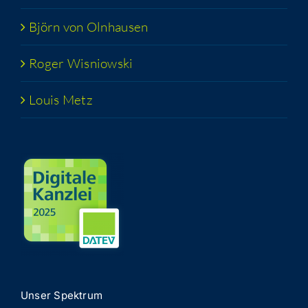
Björn von Olnhausen
Roger Wis­niow­ski
Lou­is Metz
Unser Spek­trum