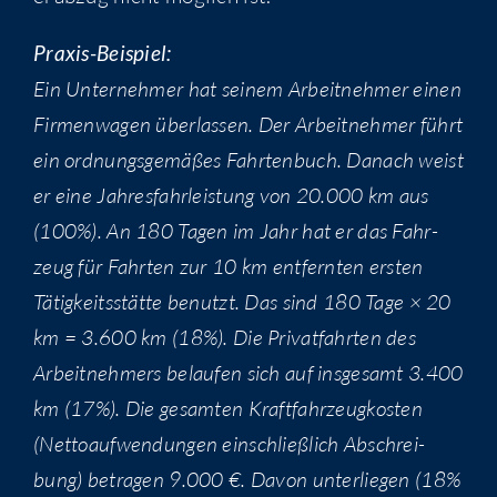
Pra­xis-Bei­spiel:
Ein Unter­neh­mer hat sei­nem Arbeit­neh­mer einen
Fir­men­wa­gen über­las­sen. Der Arbeit­neh­mer führt
ein ord­nungs­ge­mä­ßes Fahr­ten­buch. Danach weist
er eine Jah­res­fahr­leis­tung von 20.000 km aus
(100%). An 180 Tagen im Jahr hat er das Fahr­
zeug für Fahr­ten zur 10 km ent­fern­ten ers­ten
Tätig­keits­stät­te benutzt. Das sind 180 Tage × 20
km = 3.600 km (18%). Die Pri­vat­fahr­ten des
Arbeit­neh­mers belau­fen sich auf ins­ge­samt 3.400
km (17%). Die gesam­ten Kraft­fahr­zeug­kos­ten
(Net­to­auf­wen­dun­gen ein­schließ­lich Abschrei­
bung) betra­gen 9.000 €. Davon unter­lie­gen (18%