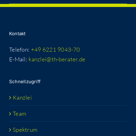
Kon­takt
Telefon:
+49 6221 9043-70
E-Mail:
kanzlei@th-berater.de
Schnell­zu­griff
Kanz­lei
Team
Spek­trum