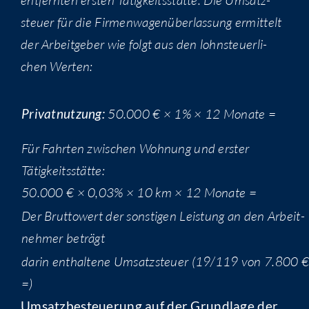
steu­er für die Fir­men­wa­gen­über­las­sung ermit­telt
der Arbeit­ge­ber wie folgt aus den lohn­steu­er­li­
chen Werten:
Pri­vat­nut­zung:
50.000 € × 1% × 12 Monate =
Für Fahr­ten zwi­schen Woh­nung und ers­ter
Tätigkeitsstätte:
50.000 € × 0,03% × 10 km × 12 Monate =
Der Brut­to­wert der sons­ti­gen Leis­tung an den Arbeit­
neh­mer beträgt
dar­in ent­hal­te­ne Umsatz­steu­er (19/119 von 7.800 €
=)
Umsatz­be­steue­rung auf der Grund­la­ge der