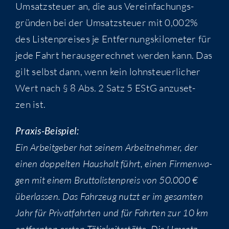
Umsatz­steu­er an, die aus Ver­ein­fa­chungs­
grün­den bei der Umsatz­steu­er mit 0,002%
des Lis­ten­prei­ses je Ent­fer­nungs­ki­lo­me­ter für
jede Fahrt her­aus­ge­rech­net wer­den kann. Das
gilt selbst dann, wenn kein lohn­steu­er­li­cher
Wert nach § 8 Abs. 2 Satz 5 EStG anzu­set­
zen ist.
Pra­xis-Bei­spiel:
Ein Arbeit­ge­ber hat sei­nem Arbeit­neh­mer, der
einen dop­pel­ten Haus­halt führt, einen Fir­men­wa­
gen mit einem Brut­to­lis­ten­preis von 50.000 €
über­las­sen. Das Fahr­zeug nutzt er im gesam­ten
Jahr für Pri­vat­fahr­ten und für Fahr­ten zur 10 km
ent­fern­ten ers­ten Tätig­keits­stät­te. Die Umsatz­