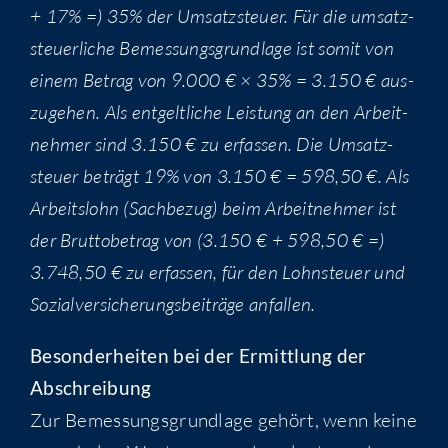
+ 17% =) 35% der Umsatz­steu­er. Für die umsatz­
steu­er­li­che Bemes­sungs­grund­la­ge ist somit von
einem Betrag von 9.000 € × 35% = 3.150 € aus­
zu­ge­hen. Als ent­gelt­li­che Leis­tung an den Arbeit­
neh­mer sind 3.150 € zu erfas­sen. Die Umsatz­
steu­er beträgt 19% von 3.150 € = 598,50 €. Als
Arbeits­lohn (Sach­be­zug) beim Arbeit­neh­mer ist
der Brut­to­be­trag von (3.150 € + 598,50 € =)
3.748,50 € zu erfas­sen, für den Lohn­steu­er und
Sozi­al­ver­si­che­rungs­bei­trä­ge anfallen.
Beson­der­hei­ten bei der Ermitt­lung der
Abschreibung
Zur Bemes­sungs­grund­la­ge gehört, wenn kei­ne