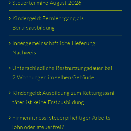
Steu­er­ter­mi­ne August 2026
Kin­der­geld: Fern­lehr­gang als
Berufsausbildung
Inner­ge­mein­schaft­li­che Lie­fe­rung:
Nachweis
Unter­schied­li­che Rest­nut­zungs­dau­er bei
2 Woh­nun­gen im sel­ben Gebäude
Kin­der­geld: Aus­bil­dung zum Ret­tungs­sa­ni­
tä­ter ist kei­ne Erstausbildung
Fir­men­fit­ness: steu­er­pflich­ti­ger Arbeits­
lohn oder steuerfrei?